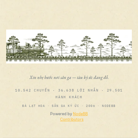
Xin nhẹ bước nơi sân ga — tàu ký ức đang đỗ.
10.542 CHUYẾN · 36.638 LỜI NHẮN · 29.501
HÀNH KHÁCH
ĐÀ LẠT HOA · SÂN GA KÝ ỨC · 2006 · NODEBB
Powered by
NodeBB
Contributors