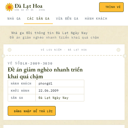
Bỏ qua nội dung
Đà Lạt Hoa
TRÌNH VÉ
SÂN GA KÝ ỨC · 2006
NHÀ GA
CÁC SÂN GA
VỪA ĐẾN GA
HÀNH KHÁCH
Nhà ga
Đồi thông tin
Đà Lạt Ngày Nay
Đề án giảm nghèo nhanh triển khai quá chậm
VÉ LƯU NIỆM · ĐÀ LẠT HOA
DLH-2009-3030
VÉ SỐ
ĐÃ SOÁ
Đề án giảm nghèo nhanh triển
khai quá chậm
HÀNH KHÁCH
phongdl
KHỞI HÀNH
22.06.2009
SÂN GA
Đà Lạt Ngày Nay
ĐĂNG NHẬP ĐỂ TRẢ LỜI
22.06.2