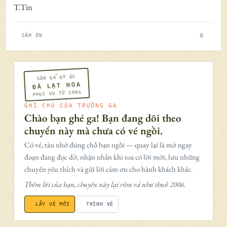
T.Tin
0
CẢM ƠN
SÂN GA KÝ ỨC
ĐÀ LẠT HOA
PHỤC VỤ TỪ 2006
GHI CHÚ CỦA TRƯỞNG GA
Chào bạn ghé ga! Bạn đang dõi theo
chuyến này mà chưa có vé ngồi.
Có vé, tàu nhớ đúng chỗ bạn ngồi — quay lại là mở ngay
đoạn đang đọc dở, nhận nhắn khi toa có lời mới, lưu những
chuyến yêu thích và gửi lời cảm ơn cho hành khách khác.
Thêm lời của bạn, chuyến này lại rôm rả như thuở 2006.
LẤY VÉ MỚI
TRÌNH VÉ