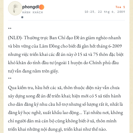
Toa 1
phongdl
10:25, 22 thg 6, 2009
HÀNH KHÁCH
Ngoại tuyến
**
(NLĐ)- Thường trực Ban Chỉ đạo Đề án giảm nghèo nhanh
và bền vững của Lâm Đồng cho biết đã gần hết tháng 6-2009
nhưng việc triển khai các đề án này ở 15 xã và 75 thôn đặc biệt
khó khăn do tỉnh đầu tư (ngoài 1 huyện do Chính phủ đầu
tư) vẫn đang nằm trên giấy.
**
Qua kiểm tra, hầu hết các xã, thôn thuộc diện này vẫn chưa
xây dựng xong đề án để triển khai; hiện mới có 5 xã tiến hành
cho dân đăng ký nhu cầu hỗ trợ nhưng số lượng rất ít, nhất là
đăng ký học nghề, xuất khẩu lao động... Tại nhiều nơi, không
chỉ người dân mà cán bộ cũng không biết ở xã, thôn mình
triển khai những nội dung gì, triển khai như thế nào.