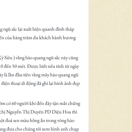
ũ sắc lại xuất hiện quanh đỉnh tháp
kiến của hàng trăm du khách hành hương
ỷ Sửu ) vầng hào quang ngũ sắc này cũng
10 đến 50 mét. Được biết nếu tính từ ngày
ây là lần đầu tiên vầng mây hào quang ngũ
iện thoại di động đã ghi lại hình ảnh đẹp
 có 60 người khi đến đây tận mắt chứng
n chị Nguyễn Thị Duyên PD Diệu Hoa thì
ột đoá sen màu hồng ẩn trong vòng hào
ũng đưa cho chúng tôi xem hình anh chụp