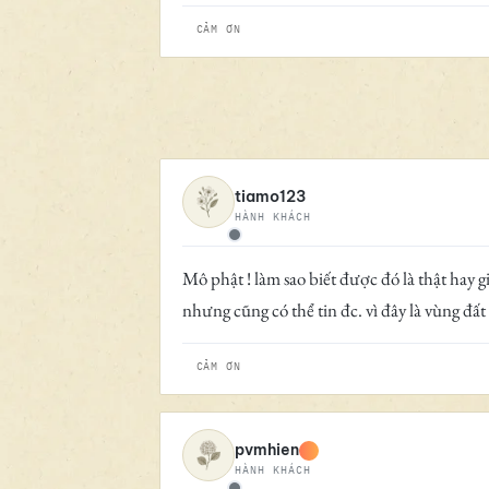
CẢM ƠN
tiamo123
HÀNH KHÁCH
Ngoại tuyến
Mô phật ! làm sao biết được đó là thật hay giả 
nhưng cũng có thể tin đc. vì đây là vùng đất
CẢM ƠN
pvmhien
HÀNH KHÁCH