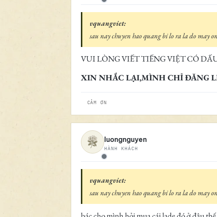
Ngoại tuyến
vquangviet:
sau nay chuyen hao quang bi lo ra la do may on
VUI LÒNG VIẾT TIẾNG VIỆT CÓ DẤU 
XIN NHẮC LẠI,MÌNH CHỈ ĐĂNG L
CẢM ƠN
luongnguyen
HÀNH KHÁCH
Ngoại tuyến
vquangviet:
sau nay chuyen hao quang bi lo ra la do may on
bác cho mình hỏi mua cái lade đó ở đâu thế