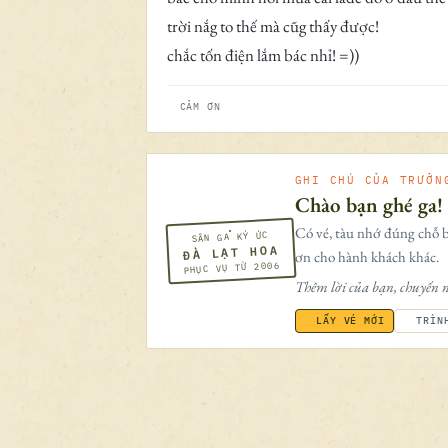
trời nắg to thế mà cũg thấy được!
chắc tốn điện lắm bác nhỉ! =))
CẢM ƠN
GHI CHÚ CỦA TRƯỞN
Chào bạn ghé ga!
Có vé, tàu nhớ đúng chỗ b
SÂN GA KÝ ỨC
ĐÀ LẠT HOA
ơn cho hành khách khác.
PHỤC VỤ TỪ 2006
Thêm lời của bạn, chuyến n
LẤY VÉ MỚI
TRÌN