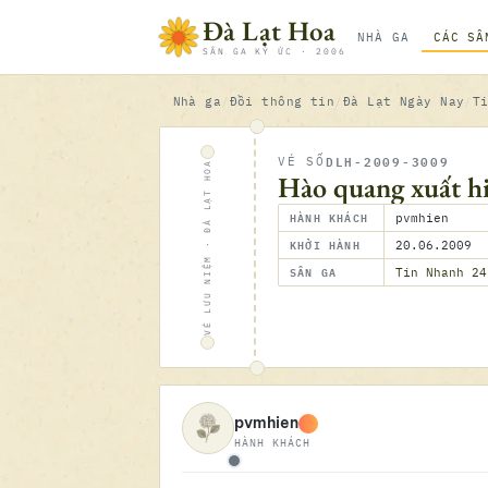
Bỏ qua nội dung
Đà Lạt Hoa
NHÀ GA
CÁC SÂ
SÂN GA KÝ ỨC · 2006
Nhà ga
Đồi thông tin
Đà Lạt Ngày Nay
T
DLH-2009-3009
VÉ SỐ
VÉ LƯU NIỆM · ĐÀ LẠT HOA
Hào quang xuất hi
HÀNH KHÁCH
pvmhien
KHỞI HÀNH
20.06.2009
SÂN GA
Tin Nhanh 24
pvmhien
HÀNH KHÁCH
Ngoại tuyến