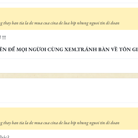
g thay ban tia la de mua cua cina de lua bip nhung nguoi tin di doan
!!!
ÊN ĐỂ MỌI NGỪOI CÙNG XEM.TRÁNH BÀN VỀ TÔN GIÁO
g thay ban tia la de mua cua cina de lua bip nhung nguoi tin di doan
 bác?