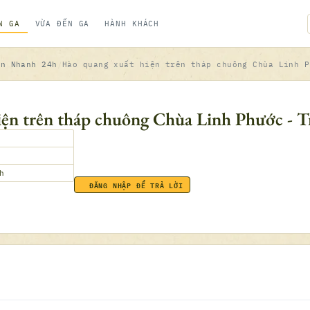
N GA
VỪA ĐẾN GA
HÀNH KHÁCH
in Nhanh 24h
Hào quang xuất hiện trên tháp chuông Chùa Linh P
ện trên tháp chuông Chùa Linh Phước - T
h
ĐĂNG NHẬP ĐỂ TRẢ LỜI