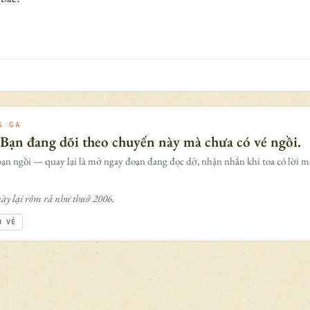
G GA
 Bạn đang dõi theo chuyến này mà chưa có vé ngồi.
ạn ngồi — quay lại là mở ngay đoạn đang đọc dở, nhận nhắn khi toa có lời m
ày lại rôm rả như thuở 2006.
H VÉ