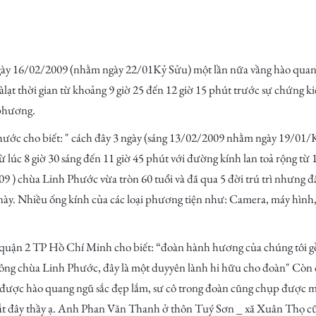
02/2009 (nhằm ngày 22/01Kỷ Sửu) một lần nữa vầng hào quang ng
t thời gian từ khoảng 9 giờ 25 đến 12 giờ 15 phút trước sự chứng 
 phương.
ước cho biết: " cách đây 3 ngày (sáng 13/02/2009 nhằm ngày 19/01/K
 lúc 8 giờ 30 sáng đến 11 giờ 45 phút với đường kính lan toả rộng từ 
9 ) chùa Linh Phước vừa tròn 60 tuổi và đã qua 5 đời trú trì nhưng đ
ày. Nhiều ống kính của các loại phương tiện như: Camera, máy hình, đ
 2 TP Hồ Chí Minh cho biết: “đoàn hành hương của chúng tôi gồm
uông chùa Linh Phước, đây là một duyyên lành hi hữu cho đoàn" Cò
 được hào quang ngũ sắc đẹp lắm, sư cô trong đoàn cũng chụp được m
ắt đây thầy ạ. Anh Phan Văn Thanh ở thôn Tuý Sơn _ xã Xuân Thọ c