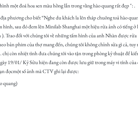
ình một đoá hoa sen màu hồng lẫn trong vầng hào quang rất đẹp ": .
ịa phương cho biết “Nghe du khách la lên tháp chuông toả hào quang
ấm hình, sau đó đem lên Minilab Shanghai một hiệu rửa ảnh có tiếng 
 ). Trao đổi với chúng tôi về những tấm hình của anh Nhàn được rửa 
theo bản phim của thợ mang đến, chúng tôi không chỉnh sửa gì cả, tu
 chị còn nhiệt tình đưa chúng tôi vào tận trong phòng kỷ thuật để kiể
ày 19/01/ Kỷ Sửu hiện đang còn được lưu giữ trong máy vi tính của
 bạn đọcmột số ảnh mà CTV ghi lại được:
ào quang)