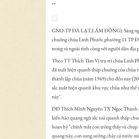
**
GNO-TP ĐÀ LẠT,LÂM ĐỒNG): Sáng ngày 16/
chuông chùa Linh Phước phường 11 TP Đàlạ
trong và ngoài tỉnh cùng với người dân địa
Theo TT Thích Tâm Vị trụ trì chùa Linh Ph
đã xuất hiện quanh tháp chuông của chùa từ
thành lập chùa (năm 1949) cho đến nay (200
sắc xuất hiện quanh khu vực chùa như thế n
này".
ĐĐ Thích Minh Nguyên TX Ngọc Thanh quận
kiến hào quang ngũ sắc toả quanh tháp ch
hoan hỷ "chính mắt con trông thấy và chụp
quang này, con sung sướng chảy cả nước m