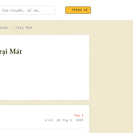
TRÌNH VÉ
hước - Trại Mát
ĐÃ SOÁT VÉ
rại Mát
20.06.2009
Toa 1
4:42, 20 thg 6, 2009