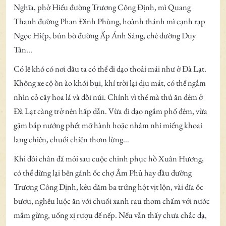
Nghĩa, phở Hiếu đường Trương Công Định, mì Quang
Thanh đường Phan Đình Phùng, hoành thánh mì cạnh rạp
Ngọc Hiệp, bún bò đường Ấp Ánh Sáng, chè dường Duy
Tân...
Có lẽ khó có nơi đâu ta có thể đi dạo thoải mái như ở Đà Lạt.
Không xe cộ ồn ào khói bụi, khí trời lại dịu mát, có thể ngắm
nhìn cỏ cây hoa lá và đồi núi. Chính vì thế mà thú ăn đêm ở
Đà Lạt càng trở nên hấp dẫn. Vừa đi dạo ngắm phố đêm, vừa
gặm bắp nướng phết mỡ hành hoặc nhâm nhi miếng khoai
lang chiên, chuối chiên thơm lừng...
Khi đôi chân đã mỏi sau cuộc chinh phục hồ Xuân Hương,
có thể dừng lại bên gánh ốc chợ Âm Phủ hay đầu đường
Trương Công Định, kêu dăm ba trứng hột vịt lộn, vài đĩa ốc
bươu, nghêu luộc ăn với chuối xanh rau thơm chấm với nước
mắm gừng, uống xị rượu đế nếp. Nếu vẫn thấy chưa chắc dạ,