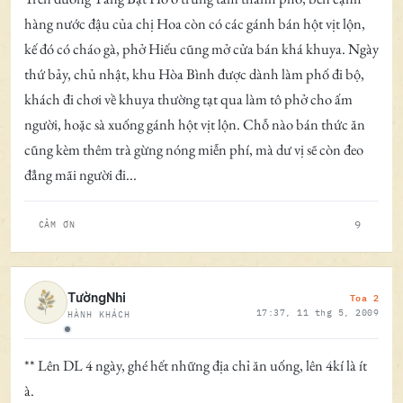
hàng nước đậu của chị Hoa còn có các gánh bán hột vịt lộn,
kế đó có cháo gà, phở Hiếu cũng mở cửa bán khá khuya. Ngày
thứ bảy, chủ nhật, khu Hòa Bình được dành làm phố đi bộ,
khách đi chơi về khuya thường tạt qua làm tô phở cho ấm
người, hoặc sà xuống gánh hột vịt lộn. Chỗ nào bán thức ăn
cũng kèm thêm trà gừng nóng miễn phí, mà dư vị sẽ còn đeo
đẳng mãi người đi...
9
CẢM ƠN
Toa 2
TườngNhi
17:37, 11 thg 5, 2009
HÀNH KHÁCH
Ngoại tuyến
** Lên DL 4 ngày, ghé hết những địa chỉ ăn uống, lên 4kí là ít
à.