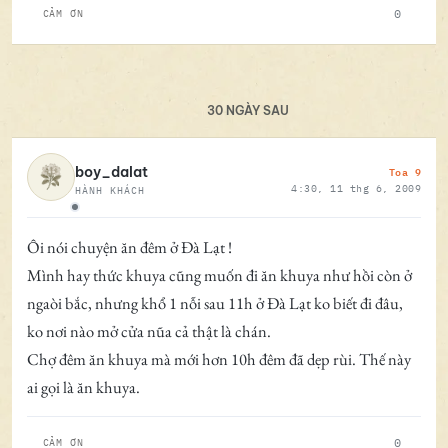
0
CẢM ƠN
30 NGÀY SAU
Toa 9
boy_dalat
4:30, 11 thg 6, 2009
HÀNH KHÁCH
Ngoại tuyến
Ôi nói chuyện ăn đêm ở Đà Lạt !
Mình hay thức khuya cũng muốn đi ăn khuya như hồi còn ở
ngaòi bắc, nhưng khổ 1 nỗi sau 11h ở Đà Lạt ko biết đi đâu,
ko nơi nào mở cửa nũa cả thật là chán.
Chợ đêm ăn khuya mà mới hơn 10h đêm đã dẹp rùi. Thế này
ai gọi là ăn khuya.
0
CẢM ƠN