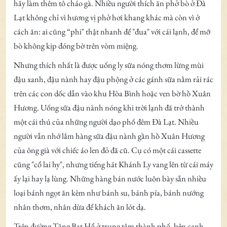
hãy làm thêm tô cháo gà. Nhiều người thích ăn phở bò ở Đà
Lạt không chỉ vì hương vị phở hơi khang khác mà còn vì ở
cách ăn: ai cũng “phi" thật nhanh để "đua" với cái lạnh, để mỡ
bò không kịp đóng bờ trên vòm miệng.
Nhưng thích nhất là được uống ly sữa nóng thơm lừng mùi
đậu xanh, đậu nành hay đậu phộng ở các gánh sữa nằm rải rác
trên các con dốc dẫn vào khu Hòa Bình hoặc ven bờ hồ Xuân
Hương. Uống sữa đậu nành nóng khi trời lạnh đã trở thành
một cái thú của những người dạo phố đêm Đà Lạt. Nhiều
người vẫn nhớ lắm hàng sữa đậu nành gần hồ Xuân Hương
của ông già với chiếc áo len đỏ đã cũ. Cụ có một cái cassette
cũng "cổ lai hy", nhưng tiếng hát Khánh Ly vang lên từ cái máy
ấy lại hay lạ lùng. Những hàng bán nước luôn bày sẵn nhiều
loại bánh ngọt ăn kèm như bánh su, bánh pía, bánh nướng
nhân thơm, nhân dừa để khách ăn lót dạ.
Trên đường Tăng Bạt Hổ ở trung tâm thành phố, bên cạnh