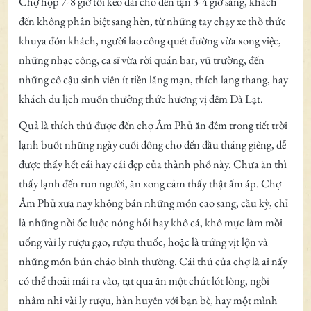
Chợ họp 7-8 giờ tối kéo dài cho đến tận 3-4 giờ sáng, khách
đến không phân biệt sang hèn, từ những tay chạy xe thồ thức
khuya đón khách, người lao công quét đường vừa xong việc,
những nhạc công, ca sĩ vừa rời quán bar, vũ trường, đến
những cô cậu sinh viên ít tiền lãng mạn, thích lang thang, hay
khách du lịch muốn thưởng thức hương vị đêm Đà Lạt.
Quả là thích thú được đến chợ Âm Phủ ăn đêm trong tiết trời
lạnh buốt những ngày cuối đông cho đến đầu tháng giêng, dễ
được thấy hết cái hay cái đẹp của thành phố này. Chưa ăn thì
thấy lạnh đến run người, ăn xong cảm thấy thật ấm áp. Chợ
Âm Phủ xưa nay không bán những món cao sang, cầu kỳ, chỉ
là những nồi ốc luộc nóng hổi hay khô cá, khô mực làm mồi
uống vài ly rượu gạo, rượu thuốc, hoặc là trứng vịt lộn và
những món bún cháo bình thường. Cái thú của chợ là ai nấy
có thể thoải mái ra vào, tạt qua ăn một chút lót lòng, ngồi
nhâm nhi vài ly rượu, hàn huyên với bạn bè, hay một mình