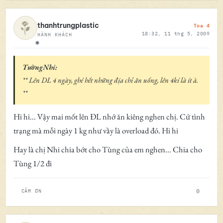
Toa 4
thanhtrungplastic
18:32, 11 thg 5, 2009
HÀNH KHÁCH
Ngoại tuyến
TườngNhi:
** Lên DL 4 ngày, ghé hết những địa chỉ ăn uống, lên 4kí là ít à.
**
Hi hi... Vậy mai mốt lên ĐL nhớ ăn kiêng nghen chị. Cứ tình
trạng mà mỗi ngày 1 kg như vầy là overload đó. Hi hi
Hay là chị Nhi chia bớt cho Tùng của em nghen... Chia cho
Tùng 1/2 đi
0
CẢM ƠN