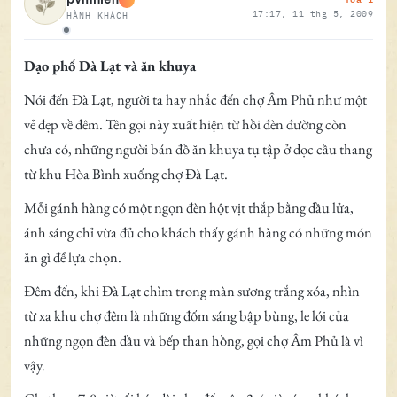
17:17, 11 thg 5, 2009
HÀNH KHÁCH
Ngoại tuyến
Dạo phố Đà Lạt và ăn khuya
Nói đến Đà Lạt, người ta hay nhắc đến chợ Âm Phủ như một
vẻ đẹp về đêm. Tên gọi này xuất hiện từ hồi đèn đường còn
chưa có, những người bán đồ ăn khuya tụ tập ở dọc cầu thang
từ khu Hòa Bình xuống chợ Đà Lạt.
Mỗi gánh hàng có một ngọn đèn hột vịt thắp bằng dầu lửa,
ánh sáng chỉ vừa đủ cho khách thấy gánh hàng có những món
ăn gì để lựa chọn.
Đêm đến, khi Đà Lạt chìm trong màn sương trắng xóa, nhìn
từ xa khu chợ đêm là những đốm sáng bập bùng, le lói của
những ngọn đèn dầu và bếp than hồng, gọi chợ Âm Phủ là vì
vậy.