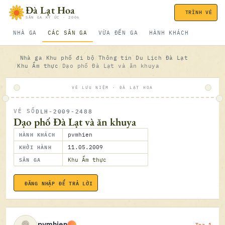
Bỏ qua nội dung
Đà Lạt Hoa
TRÌNH VÉ
SÂN GA KÝ ỨC · 2006
NHÀ GA
CÁC SÂN GA
VỪA ĐẾN GA
HÀNH KHÁCH
Nhà ga
Khu phố đi bộ
Thông tin Du Lịch Đà Lạt
Khu Ẩm thực
Dạo phố Đà Lạt và ăn khuya
VÉ LƯU NIỆM · ĐÀ LẠT HOA
DLH-2009-2488
VÉ SỐ
ĐÃ SOÁ
Dạo phố Đà Lạt và ăn khuya
HÀNH KHÁCH
pvmhien
KHỞI HÀNH
11.05.2009
SÂN GA
Khu Ẩm thực
ĐĂNG NHẬP ĐỂ TRẢ LỜI
11.05.2
Toa 1
pvmhien