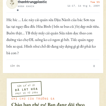
Toa 11
thanhtrungplastic
14:17, 16 thg 6, 2009
HÀNH KHÁCH
Ngoại tuyến
Híc híc ... Lúc này cái quán sửa Đậu Nành của bác Sơn tọa
lạc tại ngay đầu đốc Hòa Bình ( bến xe bus cũ ) bị dẹp mất tiêu.
Buồn thật... TB thấy mấy cái quán Sửa nằm dọc theo con
đường vào chợ ĐL uống ko có ngon gì hết. Tiếc quán ngay
bến xe quá. Hình như chỗ đó đang xây dựng gì gì đó phải ko
bà con ?
0
CẢM ƠN
SÂN GA KÝ ỨC
ĐÀ LẠT HOA
PHỤC VỤ TỪ 2006
GHI CHÚ CỦA TRƯỞNG GA
Chào bạn ghé ga! Bạn đang dõi theo