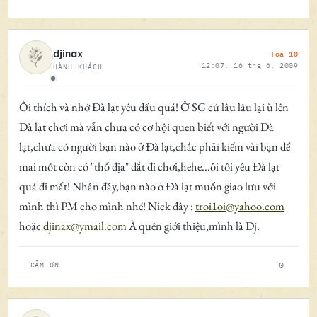
Toa 10
djinax
12:07, 16 thg 6, 2009
HÀNH KHÁCH
Ngoại tuyến
Ôi thích và nhớ Đà lạt yêu dấu quá! Ở SG cứ lâu lâu lại ù lên
Đà lạt chơi mà vẫn chưa có cơ hội quen biết với người Đà
lạt,chưa có người bạn nào ở Đà lạt,chắc phải kiếm vài bạn để
mai mốt còn có "thổ địa" dắt đi chơi,hehe...ôi tôi yêu Đà lạt
quá đi mất! Nhân đây,bạn nào ở Đà lạt muốn giao lưu với
mình thì PM cho mình nhé! Nick đây :
troi1oi@yahoo.com
hoặc
djinax@ymail.com
À quên giới thiệu,mình là Dj.
0
CẢM ƠN