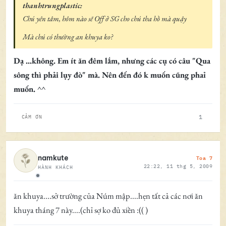
thanhtrungplastic:
Chú yên tâm, hôm nào sẽ Off ở SG cho chú tha hồ mà quậy
Mà chú có thường an khuya ko?
Dạ ...không. Em ít ăn đêm lắm, nhưng các cụ có câu "Qua
sông thì phải lụy đò" mà. Nên đến đó k muốn cũng phaỉ
muốn. ^^
1
CẢM ƠN
Toa 7
namkute
22:22, 11 thg 5, 2009
HÀNH KHÁCH
Ngoại tuyến
ăn khuya....sở trường của Núm mập....hẹn tất cả các nơi ăn
khuya tháng 7 này....(chỉ sợ ko đủ xiền :(( )