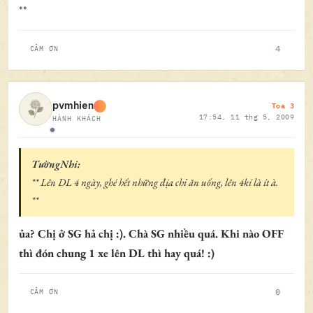
**
4
CẢM ƠN
Toa 3
pvmhien
17:54, 11 thg 5, 2009
HÀNH KHÁCH
Ngoại tuyến
TườngNhi:
** Lên DL 4 ngày, ghé hết những địa chỉ ăn uống, lên 4kí là ít à.
**
ủa? Chị ở SG hả chị :). Chà SG nhiều quá. Khi nào OFF
thì đón chung 1 xe lên DL thì hay quá! :)
0
CẢM ƠN