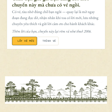
chuyến này mà chưa có vé ngồi.
Có vé, tàu nhớ đúng chỗ bạn ngồi — quay lại là mở ngay
đoạn đang đọc dở, nhận nhắn khi toa có lời mới, lưu những
chuyến yêu thích và gửi lời cảm ơn cho hành khách khác.
Thêm lời của bạn, chuyến này lại rôm rả như thuở 2006.
LẤY VÉ MỚI
TRÌNH VÉ