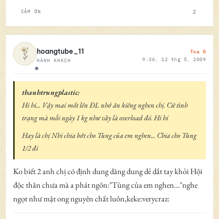
2
CẢM ƠN
Toa 8
hoangtube_11
9:36, 12 thg 5, 2009
HÀNH KHÁCH
Ngoại tuyến
thanhtrungplastic:
Hi hi... Vậy mai mốt lên ĐL nhớ ăn kiêng nghen chị. Cứ tình
trạng mà mỗi ngày 1 kg như vầy là overload đó. Hi hi
Hay là chị Nhi chia bớt cho Tùng của em nghen... Chia cho Tùng
1/2 đi
Ko biết 2 anh chị có định dung dăng dung dẻ dắt tay khỏi Hội
độc thân chưa mà a phát ngôn:"Tùng của em nghen..."nghe
ngọt như mật ong nguyên chất luôn,keke:verycraz: