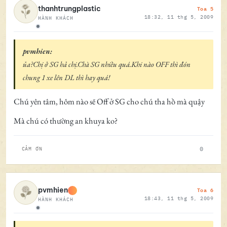
Toa 5
thanhtrungplastic
18:32, 11 thg 5, 2009
HÀNH KHÁCH
Ngoại tuyến
pvmhien:
ủa?Chị ở SG hả chị.Chà SG nhiều quá.Khi nào OFF thì đón
chung 1 xe lên DL thì hay quá!
Chú yên tâm, hôm nào sẽ Off ở SG cho chú tha hồ mà quậy
Mà chú có thường an khuya ko?
0
CẢM ƠN
Toa 6
pvmhien
18:43, 11 thg 5, 2009
HÀNH KHÁCH
Ngoại tuyến