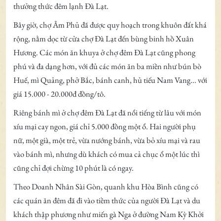
thưởng thức đêm lạnh Đà Lạt.
Bây giờ, chợ Âm Phủ đã được quy hoạch trong khuôn đất khá
rộng, nằm dọc từ cửa chợ Đà Lạt đến bùng binh hồ Xuân
Hương. Các món ăn khuya ở chợ đêm Đà Lạt cũng phong
phú và đa dạng hơn, với đủ các món ăn ba miền như bún bò
Huế, mì Quảng, phở Bắc, bánh canh, hủ tiếu Nam Vang... với
giá 15.000 - 20.000đ đồng/tô.
Riêng bánh mì ở chợ đêm Đà Lạt đã nổi tiếng từ lâu với món
xíu mại cay ngon, giá chỉ 5.000 đồng một ổ. Hai người phụ
nữ, một già, một trẻ, vừa nướng bánh, vừa bỏ xíu mại và rau
vào bánh mì, nhưng dù khách có mua cả chục ổ một lúc thì
cũng chỉ đợi chừng 10 phút là có ngay.
Theo Doanh Nhân Sài Gòn, quanh khu Hòa Bình cũng có
các quán ăn đêm đã đi vào tiềm thức của người Đà Lạt và du
khách thập phương như miến gà Nga ở đường Nam Kỳ Khởi