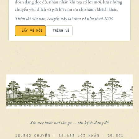
đoạn đang đọc dở, nhận nhắn khi toa có lời mới, lưu những
chuyến yêu thích và gửi lời cảm ơn cho hành khách khác.
Thêm lời của bạn, chuyến này lại rôm rả như thuở 2006.
LẤY VÉ MỚI
TRÌNH VÉ
Xin nhẹ bước nơi sân ga — tàu ký ức đang đỗ.
10.542 CHUYẾN · 36.638 LỜI NHẮN · 29.501