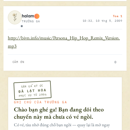
Toa 1
halam
10:32, 10 thg 5, 2009
TRƯỞNG GA
Ngoại tuyến
http://bivn.info/music/Persona_Hip_Hop_Remix_Version.
mp3
0
CẢM ƠN
SÂN GA KÝ ỨC
ĐÀ LẠT HOA
PHỤC VỤ TỪ 2006
GHI CHÚ CỦA TRƯỞNG GA
Chào bạn ghé ga! Bạn đang dõi theo
chuyến này mà chưa có vé ngồi.
Có vé, tàu nhớ đúng chỗ bạn ngồi — quay lại là mở ngay