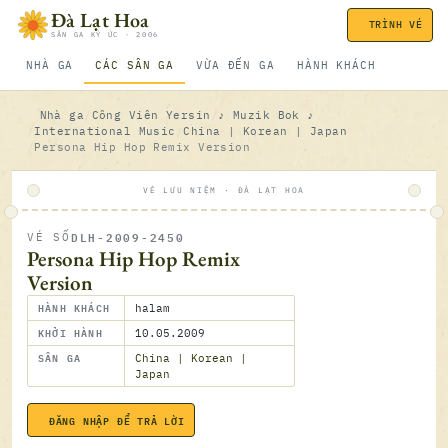
Bỏ qua nội dung
Đà Lạt Hoa
TRÌNH VÉ
SÂN GA KÝ ỨC · 2006
NHÀ GA
CÁC SÂN GA
VỪA ĐẾN GA
HÀNH KHÁCH
Nhà ga
Công Viên Yersin
♪ Muzik Bok ♪
International Music
China | Korean | Japan
Persona Hip Hop Remix Version
VÉ LƯU NIỆM · ĐÀ LẠT HOA
DLH-2009-2450
VÉ SỐ
ĐÃ SOÁ
Persona Hip Hop Remix
Version
HÀNH KHÁCH
halam
KHỞI HÀNH
10.05.2009
SÂN GA
China | Korean |
Japan
10.05.2
ĐĂNG NHẬP ĐỂ TRẢ LỜI