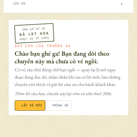
1
CẢM ƠN
SÂN GA KÝ ỨC
ĐÀ LẠT HOA
PHỤC VỤ TỪ 2006
GHI CHÚ CỦA TRƯỞNG GA
Chào bạn ghé ga! Bạn đang dõi theo
chuyến này mà chưa có vé ngồi.
Có vé, tàu nhớ đúng chỗ bạn ngồi — quay lại là mở ngay
đoạn đang đọc dở, nhận nhắn khi toa có lời mới, lưu những
chuyến yêu thích và gửi lời cảm ơn cho hành khách khác.
Thêm lời của bạn, chuyến này lại rôm rả như thuở 2006.
LẤY VÉ MỚI
TRÌNH VÉ