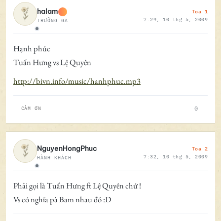
Toa 1
halam
7:29, 10 thg 5, 2009
TRƯỞNG GA
Ngoại tuyến
Hạnh phúc
Tuấn Hưng vs Lệ Quyên
http://bivn.info/music/hanhphuc.mp3
0
CẢM ƠN
Toa 2
NguyenHongPhuc
7:32, 10 thg 5, 2009
HÀNH KHÁCH
Ngoại tuyến
Phải gọi là Tuấn Hưng ft Lệ Quyên chứ !
Vs có nghĩa pà Bam nhau đó :D