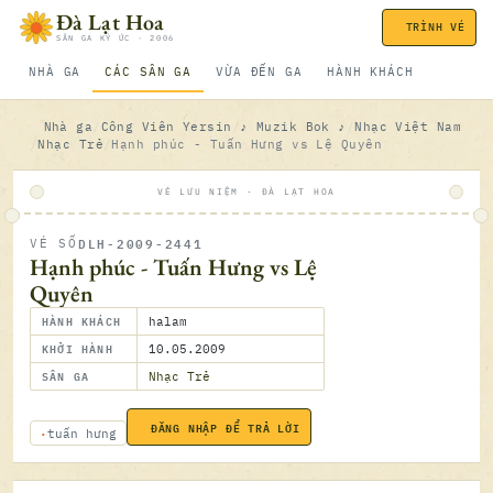
Bỏ qua nội dung
Đà Lạt Hoa
TRÌNH VÉ
SÂN GA KÝ ỨC · 2006
NHÀ GA
CÁC SÂN GA
VỪA ĐẾN GA
HÀNH KHÁCH
Nhà ga
Công Viên Yersin
♪ Muzik Bok ♪
Nhạc Việt Nam
Nhạc Trẻ
Hạnh phúc - Tuấn Hưng vs Lệ Quyên
VÉ LƯU NIỆM · ĐÀ LẠT HOA
DLH-2009-2441
VÉ SỐ
ĐÃ SOÁ
Hạnh phúc - Tuấn Hưng vs Lệ
Quyên
HÀNH KHÁCH
halam
KHỞI HÀNH
10.05.2009
SÂN GA
Nhạc Trẻ
ĐĂNG NHẬP ĐỂ TRẢ LỜI
10.05.2
tuấn hưng