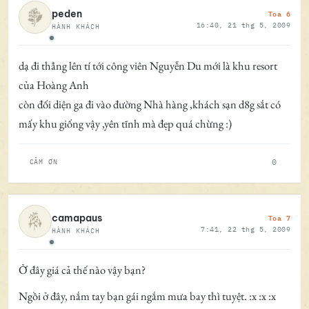
Toa 6
peden
16:40, 21 thg 5, 2009
HÀNH KHÁCH
Ngoại tuyến
dạ đi thẳng lên tí tới công viên Nguyễn Du mới là khu resort
của Hoàng Anh
còn đối diện ga đi vào đường Nhà hàng ,khách sạn d8g sắt có
mấy khu giống vậy ,yên tĩnh mà đẹp quá chừng :)
0
CẢM ƠN
Toa 7
camapaus
7:41, 22 thg 5, 2009
HÀNH KHÁCH
Ngoại tuyến
Ở đây giá cả thế nào vậy bạn?
Ngồi ở đây, nắm tay bạn gái ngắm mưa bay thì tuyệt. :x :x :x