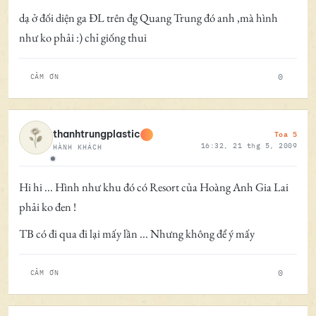
dạ ở đối diện ga ĐL trên đg Quang Trung đó anh ,mà hình
như ko phải :) chỉ giống thui
0
CẢM ƠN
Toa 5
thanhtrungplastic
16:32, 21 thg 5, 2009
HÀNH KHÁCH
Ngoại tuyến
Hi hi ... Hình như khu đó có Resort của Hoàng Anh Gia Lai
phải ko đen !
TB có đi qua đi lại mấy lần ... Nhưng không để ý mấy
0
CẢM ƠN