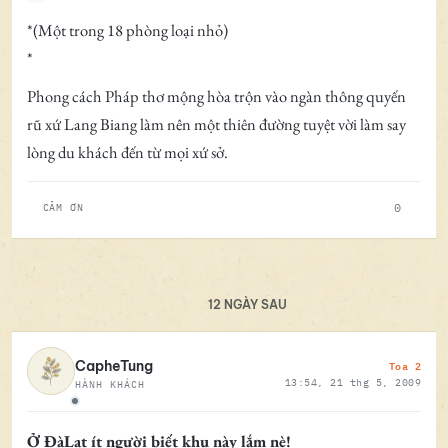
*(Một trong 18 phòng loại nhỏ)
*
Phong cách Pháp thơ mộng hòa trộn vào ngàn thông quyến
rũ xứ Lang Biang làm nên một thiên đường tuyệt vời làm say
lòng du khách đến từ mọi xứ sở.
0
CẢM ƠN
12 NGÀY SAU
Toa 2
CapheTung
13:54, 21 thg 5, 2009
HÀNH KHÁCH
Ngoại tuyến
Ở ĐàLạt ít người biết khu này lắm nè!