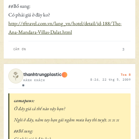
##Bổ sung:
Có phải giá ở đây ko?
http://tftravel.com.vn/lang_vn/hotel/detail/id-188/The-
Ana-Mandara-Villas-Dalat.html
3
CẢM ƠN
Toa 8
thanhtrungplastic
8:24, 22 thg 5, 2009
HÀNH KHÁCH
Ngoại tuyến
camapaus:
Ở đây giá cả thế nào vậy bạn?
Ngồi ở đây, nắm tay bạn gái ngắm mưa bay thì tuyệt. :x :x :x
##Bổ sung:
Có phải giá ở đây ko?