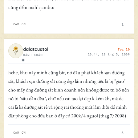
cũng đếm mah` :jambo:
1
CẢM ƠN
Toa 10
dalatcuatoi
10:44, 23 thg 5, 2009
HÀNH KHÁCH
Ngoại tuyến
hehe, khu này mình cũng bít, nó đâu phải khách sạn đường
sắt, khách sạn đường sắt cũng đẹp lắm nhưng tiếc là bị "giao"
cho mấy ông đường sắt kinh doanh nên không được tu bổ nên
nó bị "xấu dần đều", chứ nếu cải tạo lại đẹp k kém àh, mà dc
cái là ks đường sắt rẻ và rộng rãi thoáng mát lắm .hồi đó mình
đặt phòng cho đứa bạn ở đây có 200k/4 nguoi (thag 7/2008)
6
CẢM ƠN