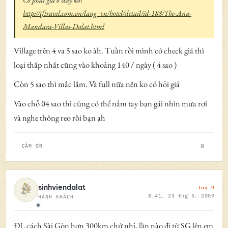
http://tftravel.com.vn/lang_vn/hotel/detail/id-188/The-Ana-
Mandara-Villas-Dalat.html
Village trên 4 va 5 sao ko àh. Tuần rồi mình có check giá thì
loại thấp nhất cũng vào khoảng 140 / ngày ( 4 sao )
Còn 5 sao thì mắc lắm. Và full nữa nên ko có hỏi giá
Vào chỗ 04 sao thì cũng có thể nắm tay bạn gái nhìn mưa rơi
và nghe thông reo rồi bạn ạh
0
CẢM ƠN
Toa 9
sinhviendalat
8:41, 23 thg 5, 2009
HÀNH KHÁCH
Ngoại tuyến
ĐL cách Sài Gòn hơn 300km chứ nhỉ, lần nào đi từ SG lên em