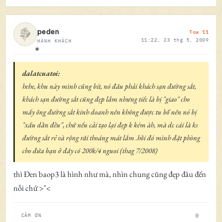
Toa 11
peden
11:22, 23 thg 5, 2009
HÀNH KHÁCH
Ngoại tuyến
dalatcuatoi:
hehe, khu này mình cũng bít, nó đâu phải khách sạn đường sắt,
khách sạn đường sắt cũng đẹp lắm nhưng tiếc là bị "giao" cho
mấy ông đường sắt kinh doanh nên không được tu bổ nên nó bị
"xấu dần đều", chứ nếu cải tạo lại đẹp k kém àh, mà dc cái là ks
đường sắt rẻ và rộng rãi thoáng mát lắm .hồi đó mình đặt phòng
cho đứa bạn ở đây có 200k/4 nguoi (thag 7/2008)
thì Đen baop3 là hình như mà, nhìn chung cũng đẹp đâu đến
nỗi chứ >"<
0
CẢM ƠN