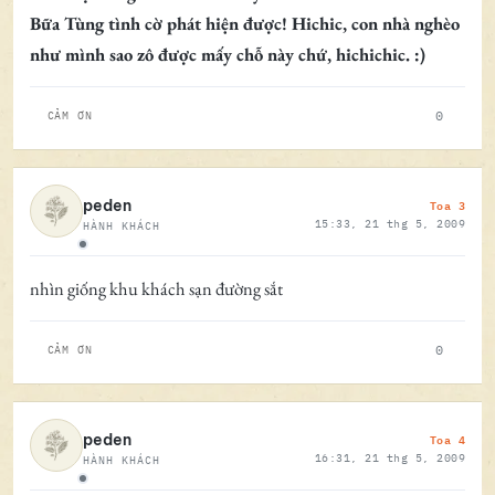
Bữa Tùng tình cờ phát hiện được! Hichic, con nhà nghèo
như mình sao zô được mấy chỗ này chứ, hichichic. :)
0
CẢM ƠN
Toa 3
peden
15:33, 21 thg 5, 2009
HÀNH KHÁCH
Ngoại tuyến
nhìn giống khu khách sạn đường sắt
0
CẢM ƠN
Toa 4
peden
16:31, 21 thg 5, 2009
HÀNH KHÁCH
Ngoại tuyến