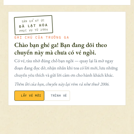
SÂN GA KÝ ỨC
ĐÀ LẠT HOA
PHỤC VỤ TỪ 2006
GHI CHÚ CỦA TRƯỞNG GA
Chào bạn ghé ga! Bạn đang dõi theo
chuyến này mà chưa có vé ngồi.
Có vé, tàu nhớ đúng chỗ bạn ngồi — quay lại là mở ngay
đoạn đang đọc dở, nhận nhắn khi toa có lời mới, lưu những
chuyến yêu thích và gửi lời cảm ơn cho hành khách khác.
Thêm lời của bạn, chuyến này lại rôm rả như thuở 2006.
LẤY VÉ MỚI
TRÌNH VÉ