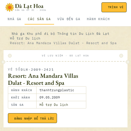
Bỏ qua nội dung
Đà Lạt Hoa
TRÌNH VÉ
SÂN GA KÝ ỨC · 2006
NHÀ GA
CÁC SÂN GA
VỪA ĐẾN GA
HÀNH KHÁCH
Nhà ga
Khu phố đi bộ
Thông tin Du Lịch Đà Lạt
Hỗ trợ Du lịch
Resort: Ana Mandara Villas Dalat - Resort and Spa
VÉ LƯU NIỆM · ĐÀ LẠT HOA
DLH-2009-2421
VÉ SỐ
ĐÃ SOÁ
Resort: Ana Mandara Villas
Dalat - Resort and Spa
HÀNH KHÁCH
thanhtrungplastic
KHỞI HÀNH
09.05.2009
SÂN GA
Hỗ trợ Du lịch
ĐĂNG NHẬP ĐỂ TRẢ LỜI
09.05.2