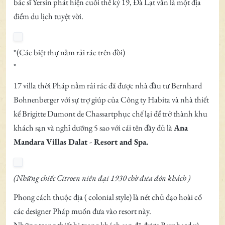
bác sĩ Yersin phát hiện cuối thế kỷ 19, Đà Lạt vẫn là một địa
điểm du lịch tuyệt vời.
*(Các biệt thự nằm rải rác trên đồi)
*
17 villa thời Pháp nằm rải rác đã được nhà đầu tư Bernhard
Bohnenberger với sự trợ giúp của Công ty Habita và nhà thiết
kế Brigitte Dumont de Chassartphục chế lại để trở thành khu
khách sạn và nghỉ dưỡng 5 sao với cái tên đầy đủ là
Ana
Mandara Villas Dalat - Resort and Spa.
(Những chiếc Citroen niên đại 1930 chờ đưa đón khách )
Phong cách thuộc địa ( colonial style) là nét chủ đạo hoài cổ
các designer Pháp muốn đưa vào resort này.