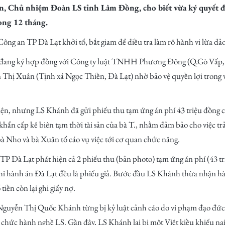
ển, Chủ nhiệm Đoàn LS tỉnh Lâm Đồng, cho biết vừa ký quyết đ
ong 12 tháng.
ng an TP Đà Lạt khởi tố, bắt giam để điều tra làm rõ hành vi lừa đảo
 đang ký hợp đồng với Công ty luật TNHH Phương Đông (Q.Gò Vấ
ị Xuân (Tịnh xá Ngọc Thiền, Đà Lạt) nhờ bảo vệ quyền lợi trong vụ k
n, nhưng LS Khánh đã gửi phiếu thu tạm ứng án phí 43 triệu đồng ch
hẩn cấp kê biên tạm thời tài sản của bà T., nhằm đảm bảo cho việc trả
bà Nho và bà Xuân tố cáo vụ việc tới cơ quan chức năng.
TP Đà Lạt phát hiện cả 2 phiếu thu (bản photo) tạm ứng án phí (43 tr
hi hành án Đà Lạt đều là phiếu giả. Bước đầu LS Khánh thừa nhận hành
tiền còn lại ghi giấy nợ.
guyễn Thị Quốc Khánh từng bị kỷ luật cảnh cáo do vi phạm đạo đức 
hức hành nghề LS. Gần đây, LS Khánh lại bị một Việt kiều khiếu nại