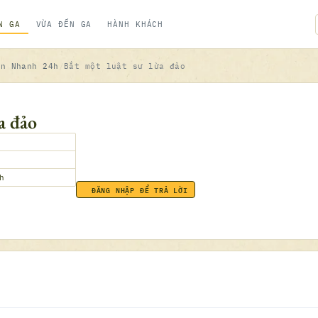
N GA
VỪA ĐẾN GA
HÀNH KHÁCH
in Nhanh 24h
Bắt một luật sư lừa đảo
a đảo
h
ĐĂNG NHẬP ĐỂ TRẢ LỜI