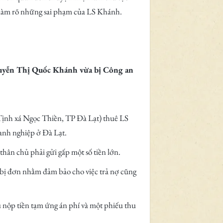
 làm rõ những sai phạm của LS Khánh.
guyễn Thị Quốc Khánh vừa bị Công an
ịnh xá Ngọc Thiền, TP Đà Lạt) thuê LS
anh nghiệp ở Đà Lạt.
hân chủ phải gửi gấp một số tiền lớn.
a bị đơn nhằm đảm bảo cho việc trả nợ cũng
 nộp tiền tạm ứng án phí và một phiếu thu