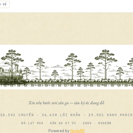
H VÉ
Xin nhẹ bước nơi sân ga — tàu ký ức đang đỗ.
10.542 CHUYẾN · 36.638 LỜI NHẮN · 29.501 HÀNH KHÁCH
ĐÀ LẠT HOA · SÂN GA KÝ ỨC · 2006 · NODEBB
Powered by
NodeBB