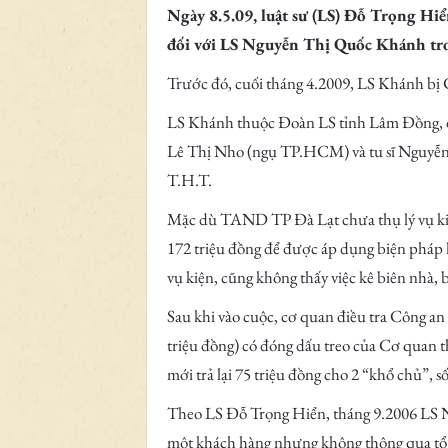
Ngày 8.5.09, luật sư (LS) Đỗ Trọng Hi
đối với LS Nguyễn Thị Quốc Khánh tr
Trước đó, cuối tháng 4.2009, LS Khánh bị Cô
LS Khánh thuộc Đoàn LS tỉnh Lâm Đồng,
Lê Thị Nho (ngụ TP.HCM) và tu sĩ Nguyễn Th
T.H.T.
Mặc dù TAND TP Đà Lạt chưa thụ lý vụ kiệ
172 triệu đồng để được áp dụng biện pháp k
vụ kiện, cũng không thấy việc kê biên nhà, 
Sau khi vào cuộc, cơ quan điều tra Công an 
triệu đồng) có đóng dấu treo của Cơ quan t
mới trả lại 75 triệu đồng cho 2 “khổ chủ”, số 
Theo LS Đỗ Trọng Hiển, tháng 9.2006 LS N
một khách hàng nhưng không thông qua tổ c