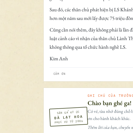
Sau đó, các thân chủ phát hiện bị LS Khánh
hơn một năm sau mới lấy được 75 triệu đồng
Cũng cần nói thêm, đây không phải là lần
luật cảnh cáo vì nhận của thân chủ Lành Th
không thông qua tổ chức hành nghề LS.
Kim Anh
CẢM ƠN
GHI CHÚ CỦA TRƯỞN
Chào bạn ghé ga!
Có vé, tàu nhớ đúng chỗ b
SÂN GA KÝ ỨC
ĐÀ LẠT HOA
ơn cho hành khách khác.
PHỤC VỤ TỪ 2006
Thêm lời của bạn, chuyến n