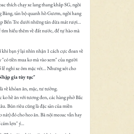
oac thích chạy xe lang thang khắp SG, ngồi
ảng Bàng, tản bộ quanh hồ Gươm, ngồi hang
hắp Bến Tre dưới những tán dừa mát rượi...
 tìm hiểu thêm về đất nước, để tự hào mà
khi bạn ý lại nhìn nhận 1 cách cực đoan về
ay "có tiền mua ko mà vào xem" của người
lễ nghi xe ôm mặc vét... Nhưng xét cho
Nhập gia tùy tục"
à về khỏan ăn, mặc, tư tưởng.
c ko hề ăn với tương đen, các hàng phở Bắc
âu. Bún riêu cũng là đặc sản của miền
 nát) đó cho heo ăn. Bà nội meoac vẫn hay
cám lợn" ý...