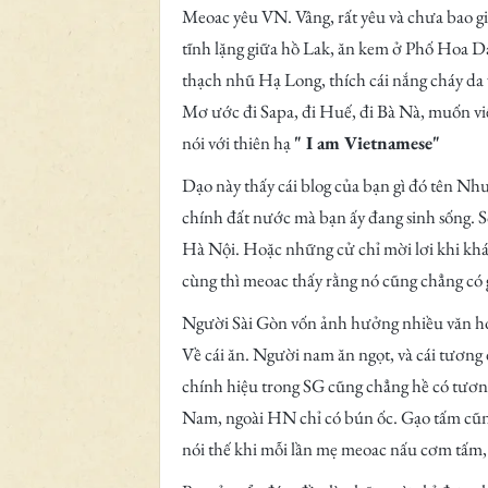
Meoac yêu VN. Vâng, rất yêu và chưa bao giờ
tĩnh lặng giữa hồ Lak, ăn kem ở Phố Hoa D
thạch nhũ Hạ Long, thích cái nắng cháy da 
Mơ ước đi Sapa, đi Huế, đi Bà Nà, muốn vi
nói với thiên hạ
" I am Vietnamese"
Dạo này thấy cái blog của bạn gì đó tên Nh
chính đất nước mà bạn ấy đang sinh sống. Số
Hà Nội. Hoặc những cử chỉ mời lơi khi khá
cùng thì meoac thấy rằng nó cũng chẳng có 
Người Sài Gòn vốn ảnh hưởng nhiều văn hóa
Về cái ăn. Người nam ăn ngọt, và cái tương
chính hiệu trong SG cũng chẳng hề có tương
Nam, ngoài HN chỉ có bún ốc. Gạo tấm cũng
nói thế khi mỗi lần mẹ meoac nấu cơm tấm, t