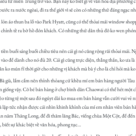
hiểu từ miền Trung trở vào. Bạn này ko biết gì về văn hóa địa phương c
ước ra nước ngòai, đi ra thế giới vì sẽ còn có những thứ đáng ngạc n
ỏn áo thun ba lỗ vào Park Hyatt, cũng có thể thỏai mái window shopp
 chỉnh tề ra bờ hồ đón khách. Có những thứ dân thủ đô ko wen phóng
tiền buổi sáng buổi chiều tiêu nên cái gì nó cũng rộng rãi thỏai mái.
p vào để dành cho nó đủ 20. Cái gì cũng trực diện, thẳng thắn, ko ưa 
n ko mún fí thời giờ cho những vị khách mà bà ý cho là chỉ hỏi mà k
 Bà già, lẩm cẩm nên thỉnh thỏang cứ khều mí em bán hàng người Tàu
n giống vậy. Cô bé bán hàng ở chợ bình dân Chaowai có thể hét một c
 kèo từng tệ một sau đó ngúyt dài ko mua em bán hàng vẫn cười vui vẻ
là lập tức nhận được cái nhìn khinh khỉnh của mí em nhân viên bán h
àn năm Thăng Long, để đi thăm lăng Bác, viếng chùa Một Cột, để đế
 biết sự khác biệt về văn hóa, phong tục...