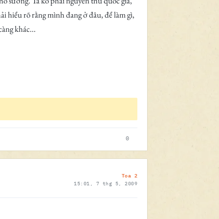
cho sướng. Ta ko phải nguyên thủ quốc gia,
hải hiểu rõ rằng mình đang ở đâu, để làm gì,
càng khác...
0
Toa 2
15:01, 7 thg 5, 2009