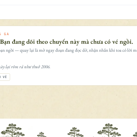
G GA
 Bạn đang dõi theo chuyến này mà chưa có vé ngồi.
ạn ngồi — quay lại là mở ngay đoạn đang đọc dở, nhận nhắn khi toa có lời m
ày lại rôm rả như thuở 2006.
H VÉ