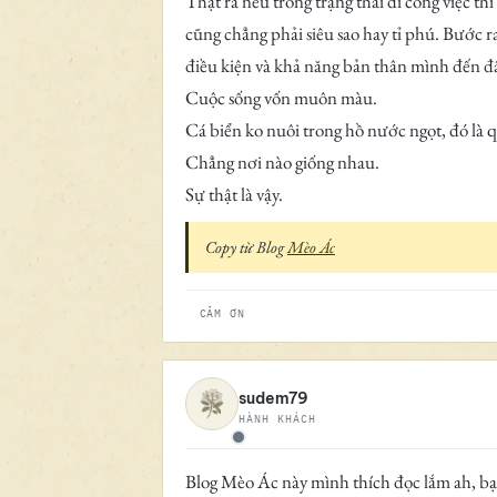
Thật ra nếu trong trạng thái đi công việc t
cũng chẳng phải siêu sao hay tỉ phú. Bước ra
điều kiện và khả năng bản thân mình đến đâu
Cuộc sống vốn muôn màu.
Cá biển ko nuôi trong hồ nước ngọt, đó là q
Chẳng nơi nào giống nhau.
Sự thật là vậy.
Copy từ Blog
Mèo Ác
CẢM ƠN
sudem79
HÀNH KHÁCH
Ngoại tuyến
Blog Mèo Ác này mình thích đọc lắm ah, bạn