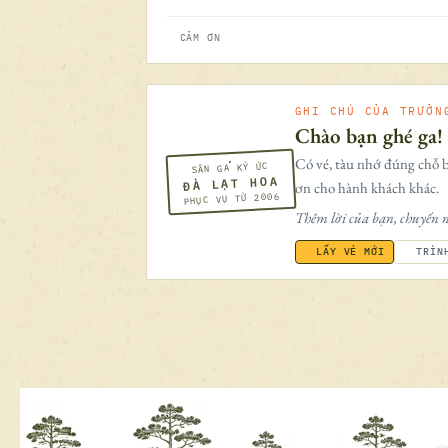
CẢM ƠN
GHI CHÚ CỦA TRƯỞN
Chào bạn ghé ga!
Có vé, tàu nhớ đúng chỗ b
SÂN GA KÝ ỨC
ĐÀ LẠT HOA
ơn cho hành khách khác.
PHỤC VỤ TỪ 2006
Thêm lời của bạn, chuyến n
LẤY VÉ MỚI
TRÌN