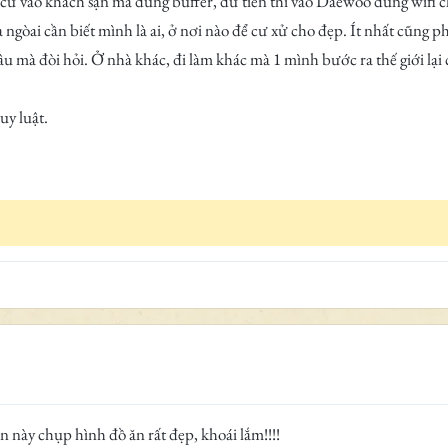
hì cứ vào khách sạn mà dùng buffer, dư tiền thì vào Daewoo dùng wifi 
 ngòai cần biết mình là ai, ở nơi nào để cư xử cho đẹp. Ít nhất cũng p
 mà đòi hỏi. Ở nhà khác, đi làm khác mà 1 mình bước ra thế giới lại 
uy luật.
 này chụp hình đồ ăn rất đẹp, khoái lắm!!!!