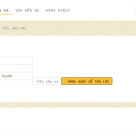
N GA
VỪA ĐẾN GA
HÀNH KHÁCH
n
Tôi yêu VN.
 tuyến
ĐĂNG NHẬP ĐỂ TRẢ LỜI
tôi yêu vn