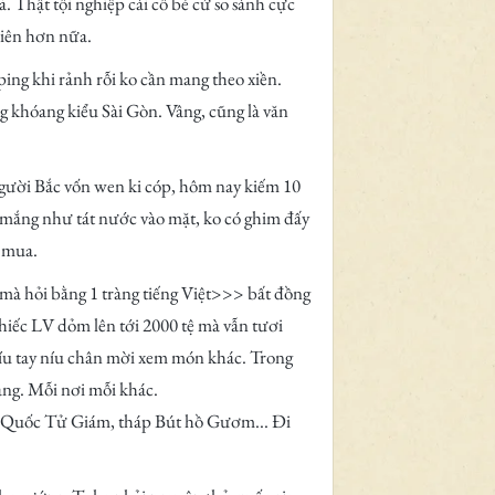
ả. Thật tội nghiệp cái cô bé cứ so sánh cực
hiên hơn nữa.
ing khi rảnh rỗi ko cần mang theo xiền.
 khóang kiểu Sài Gòn. Vâng, cũng là văn
 Người Bắc vốn wen ki cóp, hôm nay kiếm 10
là mắng như tát nước vào mặt, ko có ghim đấy
o mua.
 mà hỏi bằng 1 tràng tiếng Việt>>> bất đồng
hiếc LV dỏm lên tới 2000 tệ mà vẫn tươi
 níu tay níu chân mời xem món khác. Trong
àng. Mỗi nơi mỗi khác.
n Quốc Tử Giám, tháp Bút hồ Gươm... Đi