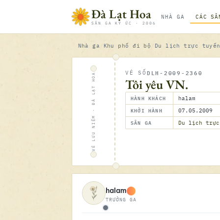
Bỏ qua nội dung
Đà Lạt Hoa
NHÀ GA
CÁC SÂ
SÂN GA KÝ ỨC · 2006
Nhà ga
Khu phố đi bộ
Du lịch trực tuyế
DLH-2009-2360
VÉ SỐ
VÉ LƯU NIỆM · ĐÀ LẠT HOA
Tôi yêu VN.
HÀNH KHÁCH
halam
KHỞI HÀNH
07.05.2009
SÂN GA
Du lịch trực
halam
TRƯỞNG GA
Ngoại tuyến