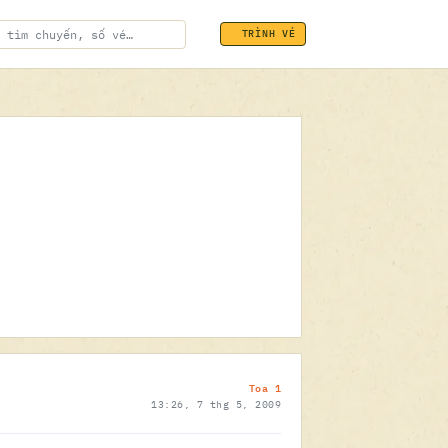
TRÌNH VÉ
ĐÃ SOÁT VÉ
07.05.2009
Toa 1
13:26, 7 thg 5, 2009