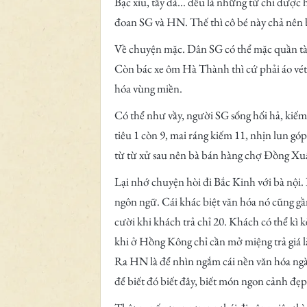
Bạc xỉu, tẩy đá... đều là những từ chỉ được 
đoan SG và HN. Thế thì cô bé này chả nên b
Về chuyện mặc. Dân SG có thể mặc quần tà l
Còn bác xe ôm Hà Thành thì cứ phải áo vét
hóa vùng miền.
Có thể như vầy, người SG sống hối hả, kiếm 
tiêu 1 còn 9, mai ráng kiếm 11, nhịn lun gó
từ từ xử sau nên bà bán hàng chợ Đồng Xuâ
Lại nhớ chuyện hòi đi Bắc Kinh với bà nội.
ngôn ngữ. Cái khác biệt văn hóa nó cũng gầ
cười khi khách trả chỉ 20. Khách có thể kì
khi ở Hồng Kông chỉ cần mở miệng trả giá 
Ra HN là để nhìn ngắm cái nền văn hóa ng
để biết đó biết đây, biết món ngon cảnh đẹp,