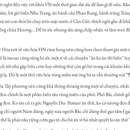
 nghĩ đến việc rời khỏi VN một thời gian dài dù để làm gì đi nữa. Me
alat, hít gió biển Nha Trang, ăn bánh căn Phan Rang, bánh tráng Tr
và mí con thòi lòi chạy trên mặt nước ở Cần Giờ, thích ngồi ghe đi k
ếng chùa Hương... Dễ bị sốc nhưng sẵn sàng chấp nhận và làm wen để
ư Hòa nói về văn hóa HN rùm beng nên cũng bon chen tham gia một tí 
 là meoac cũng từng bị sốc một tí về cái chuyện "ăn ko ăn thì biến" h
ch tới nhà gặp bữa cơm hay những thứ còn gò bó trong cái khuôn khổ 
gì lạ. Đó là một thứ văn hóa vùng miền mà ông bà ta vẫn thường nói
"
 Tây phương nên cũng khá thông thóang trong một số chuyện, nhất l
 đen chính là một phần biến tấu vùng miền của phở. Phở Bắc chính gố
 đen. Ko tin cứ ra góc Nguyễn Du- Pastuer ăn thử, ko có tương đen đ
 chỉ người Nam dùng, ngày xưa người Bắc chỉ dùng thứ gạo tấm ( gạo
hế là phải nấu riêng cơm gạo tẻ cho bà ăn vì bà nhất quyết ko ăn thứ "