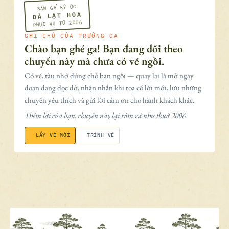
SÂN GA KÝ ỨC
ĐÀ LẠT HOA
PHỤC VỤ TỪ 2006
GHI CHÚ CỦA TRƯỞNG GA
Chào bạn ghé ga! Bạn đang dõi theo
chuyến này mà chưa có vé ngồi.
Có vé, tàu nhớ đúng chỗ bạn ngồi — quay lại là mở ngay
đoạn đang đọc dở, nhận nhắn khi toa có lời mới, lưu những
chuyến yêu thích và gửi lời cảm ơn cho hành khách khác.
Thêm lời của bạn, chuyến này lại rôm rả như thuở 2006.
LẤY VÉ MỚI
TRÌNH VÉ