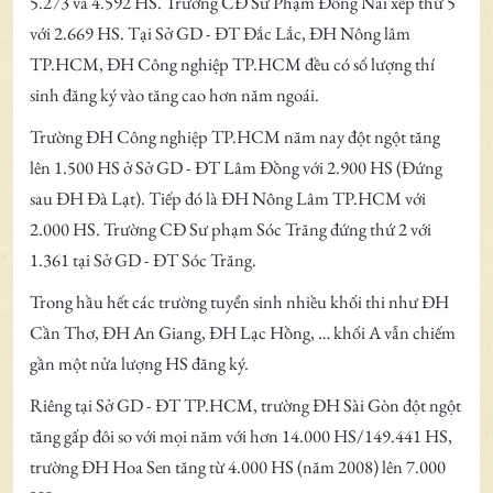
5.273 và 4.592 HS. Trường CĐ Sư Phạm Đồng Nai xếp thứ 5
với 2.669 HS. Tại Sở GD - ĐT Đắc Lắc, ĐH Nông lâm
TP.HCM, ĐH Công nghiệp TP.HCM đều có số lượng thí
sinh đăng ký vào tăng cao hơn năm ngoái.
Trường ĐH Công nghiệp TP.HCM năm nay đột ngột tăng
lên 1.500 HS ở Sở GD - ĐT Lâm Đồng với 2.900 HS (Đứng
sau ĐH Đà Lạt). Tiếp đó là ĐH Nông Lâm TP.HCM với
2.000 HS. Trường CĐ Sư phạm Sóc Trăng đứng thứ 2 với
1.361 tại Sở GD - ĐT Sóc Trăng.
Trong hầu hết các trường tuyển sinh nhiều khối thi như ĐH
Cần Thơ, ĐH An Giang, ĐH Lạc Hồng, … khối A vẫn chiếm
gần một nửa lượng HS đăng ký.
Riêng tại Sở GD - ĐT TP.HCM, trường ĐH Sài Gòn đột ngột
tăng gấp đôi so với mọi năm với hơn 14.000 HS/149.441 HS,
trường ĐH Hoa Sen tăng từ 4.000 HS (năm 2008) lên 7.000