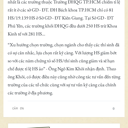
nhất là các trường thuộc Trường ĐHQG TP.HCM chiếm tỉ lệ
rất ít ở các sở GD - ĐT. ĐH Bách khoa TP.HCM chỉ có 81
HS/19.139 HS ở Sở GD - ĐT Kiên Giang. Tại Sở GD - ĐT
Phú Yên, các trường khối ĐHQG đều dưới 250 HS trừ Khoa
Kinh tế với 281 HS…
“Xu hướng chọn trường, chọn ngành cho thấy các thí sinh đã
có sự cân nhắc, lựa chọn rất kỹ càng. Với lượng HS giảm bớt
so với các năm chứng tỏ số HS/thí sinh cũng giảm và sẽ hạn
chế được tỉ lệ HS ảo” - Ông Ngô Kim Khôi nhận định. Theo
ông Khôi, có được điều này cũng nhờ công tác tư vấn đến từng
trường của các tổ chức cùng với sự tư vấn kỹ càng của chính
các trường ở địa phương.
0
CẢM ƠN