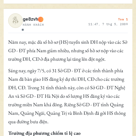
Toa 1
ge8zvh
11:47, 7 thg 5, 2009
HÀNH KHÁCH
Ngoại tuyến
Năm nay, mặc dù số hồ sơ (HS) tuyển sinh ĐH nộp vào các Sở
GD - ĐT phía Nam giảm nhiều, nhưng số hồ sơ nộp vào các
trường ĐH, CĐ ở địa phương lại tăng lên đột ngột.
Sáng nay, ngày 7/5, có 31 Sở GD - ĐT ở các tỉnh thành phía
Nam đã bàn giao HS đăng ký dự thi ĐH, CĐ cho các trường
ĐH, CĐ. Trong 31 tỉnh thành này, còn có Sở GD - ĐT Nghệ
An và Sở GD - ĐT Hà Nội do số lượng HS đăng ký vào các
trường miền Nam khá đông. Riêng Sở GD - ĐT tỉnh Quảng
Nam, Quảng Ngãi, Quảng Trị và Bình Định đã gởi HS thông
qua đường bưu điện.
Trường địa phương chiếm tỉ lệ cao