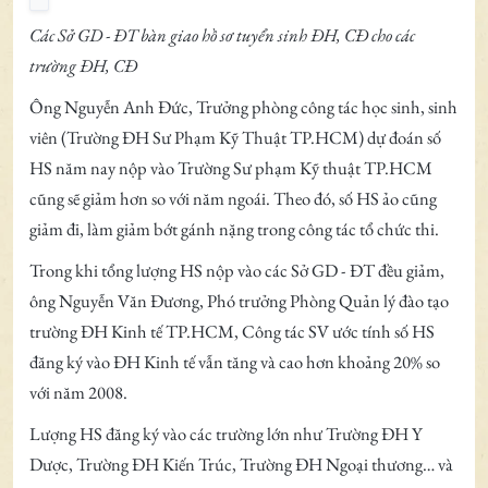
Các Sở GD - ĐT bàn giao hồ sơ tuyển sinh ĐH, CĐ cho các
trường ĐH, CĐ
Ông Nguyễn Anh Đức, Trưởng phòng công tác học sinh, sinh
viên (Trường ĐH Sư Phạm Kỹ Thuật TP.HCM) dự đoán số
HS năm nay nộp vào Trường Sư phạm Kỹ thuật TP.HCM
cũng sẽ giảm hơn so với năm ngoái. Theo đó, số HS ảo cũng
giảm đi, làm giảm bớt gánh nặng trong công tác tổ chức thi.
Trong khi tổng lượng HS nộp vào các Sở GD - ĐT đều giảm,
ông Nguyễn Văn Đương, Phó trưởng Phòng Quản lý đào tạo
trường ĐH Kinh tế TP.HCM, Công tác SV ước tính số HS
đăng ký vào ĐH Kinh tế vẫn tăng và cao hơn khoảng 20% so
với năm 2008.
Lượng HS đăng ký vào các trường lớn như Trường ĐH Y
Dược, Trường ĐH Kiến Trúc, Trường ĐH Ngoại thương… và