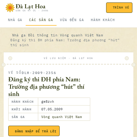
Bỏ qua nội dung
Đà Lạt Hoa
TRÌNH VÉ
SÂN GA KÝ ỨC · 2006
NHÀ GA
CÁC SÂN GA
VỪA ĐẾN GA
HÀNH KHÁCH
Nhà ga
Đồi thông tin
Vòng quanh Việt Nam
Đăng ký thi ĐH phía Nam: Trường địa phương “hút”
thí sinh
VÉ LƯU NIỆM · ĐÀ LẠT HOA
DLH-2009-2356
VÉ SỐ
ĐÃ SOÁ
Đăng ký thi ĐH phía Nam:
Trường địa phương “hút” thí
sinh
HÀNH KHÁCH
ge8zvh
KHỞI HÀNH
07.05.2009
SÂN GA
Vòng quanh Việt Nam
07.05.2
ĐĂNG NHẬP ĐỂ TRẢ LỜI