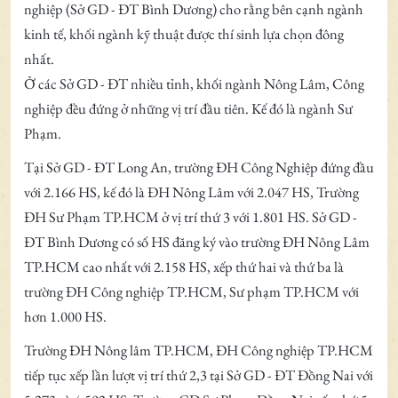
nghiệp (Sở GD - ĐT Bình Dương) cho rằng bên cạnh ngành
kinh tế, khối ngành kỹ thuật được thí sinh lựa chọn đông
nhất.
Ở các Sở GD - ĐT nhiều tỉnh, khối ngành Nông Lâm, Công
nghiệp đều đứng ở những vị trí đầu tiên. Kế đó là ngành Sư
Phạm.
Tại Sở GD - ĐT Long An, trường ĐH Công Nghiệp đứng đầu
với 2.166 HS, kế đó là ĐH Nông Lâm với 2.047 HS, Trường
ĐH Sư Phạm TP.HCM ở vị trí thứ 3 với 1.801 HS. Sở GD -
ĐT Bình Dương có số HS đăng ký vào trường ĐH Nông Lâm
TP.HCM cao nhất với 2.158 HS, xếp thứ hai và thứ ba là
trường ĐH Công nghiệp TP.HCM, Sư phạm TP.HCM với
hơn 1.000 HS.
Trường ĐH Nông lâm TP.HCM, ĐH Công nghiệp TP.HCM
tiếp tục xếp lần lượt vị trí thứ 2,3 tại Sở GD - ĐT Đồng Nai với