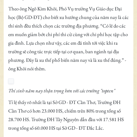
Theo ông Ngô Kim Khôi, Phó Vụ trưởng Vụ Giáo dục Đại
học (Bộ GD-ĐT) cho biết xu hướng chung của năm nay là các
thí sinh đều thích chọn các trường địa phương. “Có lẽ do các
em muốn giảm bớt chi phí thi cử cùng với chi phí học tập cho
gia đình. Lựa chọn như vậy, các em đã tính tới việc khi ra
trường sẽ công tác trực tiếp tại cơ quan, ban ngành tại địa
phương. Đây là xu thế phổ biến năm nay và là xu thế đúng.” -
ông Khôi nói thêm.
Thí sinh năm nay thận trọng hơn với các trường "topten"
Tỉ lệ thấy rõ nhất là tại Sở GD - ĐT Cần Thơ, Trường ĐH
Cần Thơ có hơn 23.000 HS, chiếm trên 80% trong tổng số
28.700 HS. Trường ĐH Tây Nguyên dẫn đầu với 17.581 HS
trong tổng số 60.000 HS tại Sở GD - ĐT Đắc Lắc.