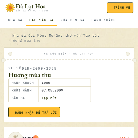
Bỏ qua nội dung
Đà Lạt Hoa
TRÌNH VÉ
SÂN GA KÝ ỨC · 2006
NHÀ GA
CÁC SÂN GA
VỪA ĐẾN GA
HÀNH KHÁCH
Nhà ga
Đồi Mộng Mơ
Góc thơ văn
Tạp bút
Hương mùa thu
VÉ LƯU NIỆM · ĐÀ LẠT HOA
DLH-2009-2355
VÉ SỐ
ĐÃ SOÁ
Hương mùa thu
HÀNH KHÁCH
reno
KHỞI HÀNH
07.05.2009
SÂN GA
Tạp bút
ĐĂNG NHẬP ĐỂ TRẢ LỜI
07.05.2
Toa 1
reno