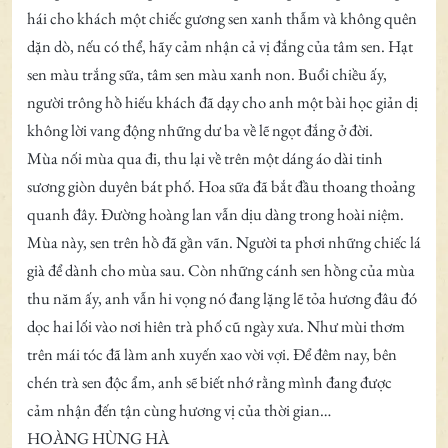
hái cho khách một chiếc gương sen xanh thẫm và không quên
dặn dò, nếu có thể, hãy cảm nhận cả vị đắng của tâm sen. Hạt
sen màu trắng sữa, tâm sen màu xanh non. Buổi chiều ấy,
người trông hồ hiếu khách đã dạy cho anh một bài học giản dị
không lời vang động những dư ba về lẽ ngọt đắng ở đời.
Mùa nối mùa qua đi, thu lại về trên một dáng áo dài tinh
sương giòn duyên bát phố. Hoa sữa đã bắt đầu thoang thoảng
quanh đây. Đường hoàng lan vẫn dịu dàng trong hoài niệm.
Mùa này, sen trên hồ đã gần vãn. Người ta phơi những chiếc lá
già để dành cho mùa sau. Còn những cánh sen hồng của mùa
thu năm ấy, anh vẫn hi vọng nó đang lặng lẽ tỏa hương đâu đó
dọc hai lối vào nơi hiên trà phố cũ ngày xưa. Như mùi thơm
trên mái tóc đã làm anh xuyến xao vời vợi. Để đêm nay, bên
chén trà sen độc ẩm, anh sẽ biết nhớ rằng mình đang được
cảm nhận đến tận cùng hương vị của thời gian…
HOÀNG HÙNG HÀ