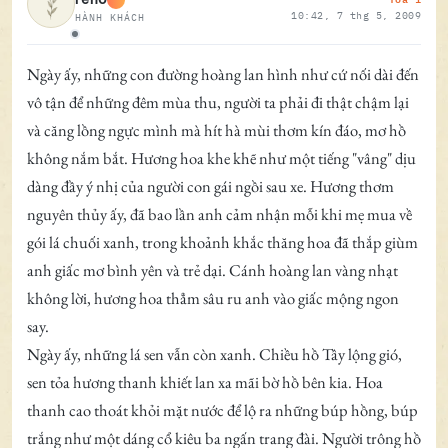
10:42, 7 thg 5, 2009
HÀNH KHÁCH
Ngoại tuyến
Ngày ấy, những con đường hoàng lan hình như cứ nối dài đến
vô tận để những đêm mùa thu, người ta phải đi thật chậm lại
và căng lồng ngực mình mà hít hà mùi thơm kín đáo, mơ hồ
không nắm bắt. Hương hoa khe khẽ như một tiếng "vâng" dịu
dàng đầy ý nhị của người con gái ngồi sau xe. Hương thơm
nguyên thủy ấy, đã bao lần anh cảm nhận mỗi khi mẹ mua về
gói lá chuối xanh, trong khoảnh khắc thăng hoa đã thắp giùm
anh giấc mơ bình yên và trẻ dại. Cánh hoàng lan vàng nhạt
không lời, hương hoa thẳm sâu ru anh vào giấc mộng ngon
say.
Ngày ấy, những lá sen vẫn còn xanh. Chiều hồ Tây lộng gió,
sen tỏa hương thanh khiết lan xa mãi bờ hồ bên kia. Hoa
thanh cao thoát khỏi mặt nước để lộ ra những búp hồng, búp
trắng như một dáng cổ kiêu ba ngấn trang đài. Người trông hồ