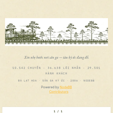
Xin nhẹ bước nơi sân ga — tàu ký ức đang đỗ.
10.542 CHUYẾN · 36.638 LỜI NHẮN · 29.501
HÀNH KHÁCH
ĐÀ LẠT HOA · SÂN GA KÝ ỨC · 2006 · NODEBB
Powered by
NodeBB
Contributors
1 / 1