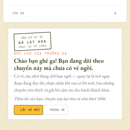
0
CẢM ƠN
SÂN GA KÝ ỨC
ĐÀ LẠT HOA
PHỤC VỤ TỪ 2006
GHI CHÚ CỦA TRƯỞNG GA
Chào bạn ghé ga! Bạn đang dõi theo
chuyến này mà chưa có vé ngồi.
Có vé, tàu nhớ đúng chỗ bạn ngồi — quay lại là mở ngay
đoạn đang đọc dở, nhận nhắn khi toa có lời mới, lưu những
chuyến yêu thích và gửi lời cảm ơn cho hành khách khác.
Thêm lời của bạn, chuyến này lại rôm rả như thuở 2006.
LẤY VÉ MỚI
TRÌNH VÉ