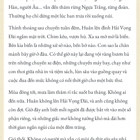
Hàn, người Âu... vẫn đến thăm rừng Ngựa Trắng, từng đoàn.
Thường họ chỉ dừng một lúc ban trưa rồi xuống núi.
Thỉnh thoảng sau chuyến tuần đêm, Huân lên đỉnh Hải Vọng
Đài ngắm mặt trời. Chim kêu, vượn hú. Xa xa mờ mờ là biển.
Bên kia biển là những xứ sở nào, bến bờ nào. Con sao la chân
mảnh bây giờ ở đâu. Có thể giờ này lại đang vội vàng bươn bả
trên những chuyến xe điện, những chuyến máy bay, chạy như
con thoi giữa nhà in và tiệm sách, lún sâu vào guồng quay và
cuộc đua đến mức không có nổi thời giờ cho một bức thư.
Mùa đông tới, mưa lâm thâm rỉ rắc suốt ba tháng. Không ai
đến nữa. Huân không lên Hải Vọng Đài, và anh cũng không
còn đợi. Giờ đây anh biết mỗi người đã được bắt vít vào một số
phận riêng, và những giấc mơ không tưởng khó mà dài hơn
thời gian ngắn ngủi của một đêm trăng.
Gió thổi. Không có người mà vẫn có mùi da thịt gây gây phả