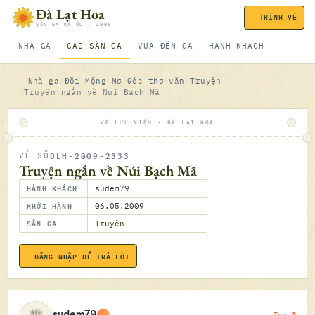
Bỏ qua nội dung
Đà Lạt Hoa
TRÌNH VÉ
SÂN GA KÝ ỨC · 2006
NHÀ GA
CÁC SÂN GA
VỪA ĐẾN GA
HÀNH KHÁCH
Nhà ga
Đồi Mộng Mơ
Góc thơ văn
Truyện
Truyện ngắn về Núi Bạch Mã
VÉ LƯU NIỆM · ĐÀ LẠT HOA
DLH-2009-2333
VÉ SỐ
ĐÃ SOÁ
Truyện ngắn về Núi Bạch Mã
HÀNH KHÁCH
sudem79
KHỞI HÀNH
06.05.2009
SÂN GA
Truyện
ĐĂNG NHẬP ĐỂ TRẢ LỜI
06.05.2
Toa 1
sudem79