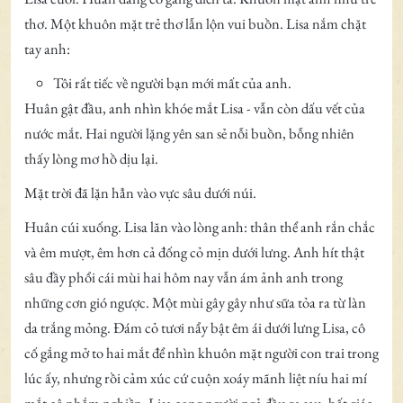
thơ. Một khuôn mặt trẻ thơ lẫn lộn vui buồn. Lisa nắm chặt
tay anh:
Tôi rất tiếc về người bạn mới mất của anh.
Huân gật đầu, anh nhìn khóe mắt Lisa - vẫn còn dấu vết của
nước mắt. Hai người lặng yên san sẻ nỗi buồn, bỗng nhiên
thấy lòng mơ hồ dịu lại.
Mặt trời đã lặn hẳn vào vực sâu dưới núi.
Huân cúi xuống. Lisa lăn vào lòng anh: thân thể anh rắn chắc
và êm mượt, êm hơn cả đống cỏ mịn dưới lưng. Anh hít thật
sâu đầy phổi cái mùi hai hôm nay vẫn ám ảnh anh trong
những cơn gió ngược. Một mùi gây gây như sữa tỏa ra từ làn
da trắng mỏng. Đám cỏ tươi nẩy bật êm ái dưới lưng Lisa, cô
cố gắng mở to hai mắt để nhìn khuôn mặt người con trai trong
lúc ấy, nhưng rồi cảm xúc cứ cuộn xoáy mãnh liệt níu hai mí