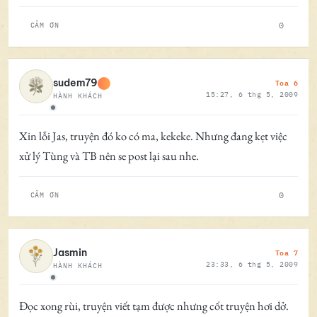
0
CẢM ƠN
Toa 6
sudem79
15:27, 6 thg 5, 2009
HÀNH KHÁCH
Ngoại tuyến
Xin lỗi Jas, truyện đó ko có ma, kekeke. Nhưng đang kẹt việc
xử lý Tùng và TB nên se post lại sau nhe.
0
CẢM ƠN
Toa 7
Jasmin
23:33, 6 thg 5, 2009
HÀNH KHÁCH
Ngoại tuyến
Đọc xong rùi, truyện viết tạm được nhưng cốt truyện hơi dở.