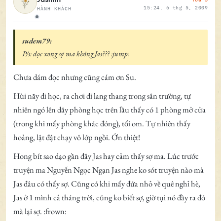
15:24, 6 thg 5, 2009
HÀNH KHÁCH
Ngoại tuyến
sudem79:
P/s: đọc xong sợ ma không Jas??? :jump:
Chưa dám đọc nhưng cũng cám ơn Su.
Hùi nãy đi học, ra chơi đi lang thang trong sân trường, tự
nhiên ngó lên dãy phòng học trên lầu thấy có 1 phòng mở cửa
(trong khi mấy phòng khác đóng), tối om. Tự nhiên thấy
hoảng, lật đật chạy vô lớp ngồi. Ớn thiệt!
Hong bít sao dạo gần đây Jas hay cảm thấy sợ ma. Lúc trước
truyện ma Nguyễn Ngọc Ngạn Jas nghe ko sót truyện nào mà
Jas đâu có thấy sợ. Cũng có khi mấy đứa nhỏ về quê nghỉ hè,
Jas ở 1 mình cả tháng trời, cũng ko biết sợ, giờ tụi nó đầy ra đó
mà lại sợ. :frown: