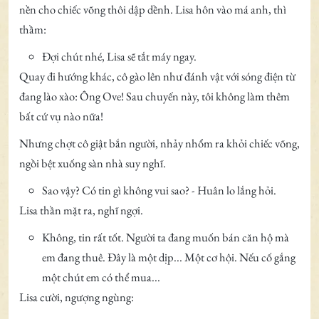
nền cho chiếc võng thôi dập dềnh. Lisa hôn vào má anh, thì
thầm:
Đợi chút nhé, Lisa sẽ tắt máy ngay.
Quay đi hướng khác, cô gào lên như đánh vật với sóng điện từ
đang lào xào: Ông Ove! Sau chuyến này, tôi không làm thêm
bất cứ vụ nào nữa!
Nhưng chợt cô giật bắn người, nhảy nhổm ra khỏi chiếc võng,
ngồi bệt xuống sàn nhà suy nghĩ.
Sao vậy? Có tin gì không vui sao? - Huân lo lắng hỏi.
Lisa thần mặt ra, nghĩ ngợi.
Không, tin rất tốt. Người ta đang muốn bán căn hộ mà
em đang thuê. Đây là một dịp... Một cơ hội. Nếu cố gắng
một chút em có thể mua...
Lisa cười, ngượng ngùng: