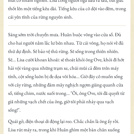
mắt cô nhắm nghiền. Lisa cong người ngả đầu ra sau, bất giác
thốt lên một tiếng kêu dài. Tiếng kêu của cô dội vào đêm, trong
cái yên tĩnh của rừng nguyên sinh.
Sáng sớm trời chuyển mưa. Huân buộc võng vào cửa sổ. Đủ
cho hai người nằm lắc lư bên nhau. Từ cái võng, họ nói về đủ
thứ dự định. Sẽ bảo vệ thú rừng. Sẽ sống trong thiên nhiên.
Sẽ... Lisa cười khoan khoái: sẽ thoát khỏi ông Ove, khỏi đi hớt
hải vội vàng qua những trạm xe, chúi mũi cả đêm trên máy
tính, cột sống luôn bị đe dọa vôi hóa... Giờ đây cô muốn sống
với cây rừng, những đám mây nghịch ngợm giăng quanh cửa
sổ, tiếng chim, nước suối trong... "Ôi, ông Ove, tôi đã quyết từ
giã những vạch chết của ông, giờ tôi phải nhảy qua vạch
sống!".
Quái gở, điện thoại di động lại reo. Chắc chắn là ông ấy rồi.
Lisa rút máy ra, trong khi Huân ghìm một bàn chân xuống