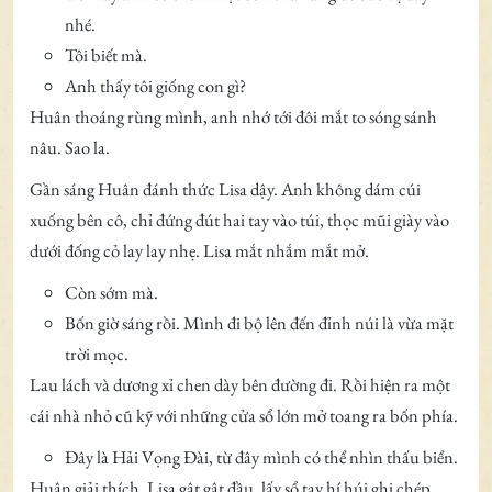
nhé.
Tôi biết mà.
Anh thấy tôi giống con gì?
Huân thoáng rùng mình, anh nhớ tới đôi mắt to sóng sánh
nâu. Sao la.
Gần sáng Huân đánh thức Lisa dậy. Anh không dám cúi
xuống bên cô, chỉ đứng đút hai tay vào túi, thọc mũi giày vào
dưới đống cỏ lay lay nhẹ. Lisa mắt nhắm mắt mở.
Còn sớm mà.
Bốn giờ sáng rồi. Mình đi bộ lên đến đỉnh núi là vừa mặt
trời mọc.
Lau lách và dương xỉ chen dày bên đường đi. Rồi hiện ra một
cái nhà nhỏ cũ kỹ với những cửa sổ lớn mở toang ra bốn phía.
Đây là Hải Vọng Đài, từ đây mình có thể nhìn thấu biển.
Huân giải thích. Lisa gật gật đầu, lấy sổ tay hí húi ghi chép.