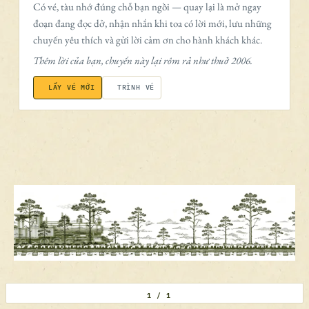
Có vé, tàu nhớ đúng chỗ bạn ngồi — quay lại là mở ngay
đoạn đang đọc dở, nhận nhắn khi toa có lời mới, lưu những
chuyến yêu thích và gửi lời cảm ơn cho hành khách khác.
Thêm lời của bạn, chuyến này lại rôm rả như thuở 2006.
LẤY VÉ MỚI
TRÌNH VÉ
Xin nhẹ bước nơi sân ga — tàu ký ức đang đỗ.
1 / 1