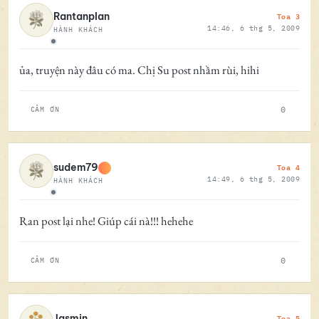
Toa 3
Rantanplan
14:46, 6 thg 5, 2009
HÀNH KHÁCH
Ngoại tuyến
ủa, truyện này đâu có ma. Chị Su post nhầm rùi, hihi
0
CẢM ƠN
Toa 4
sudem79
14:49, 6 thg 5, 2009
HÀNH KHÁCH
Ngoại tuyến
Ran post lại nhe! Giúp cái nà!!! hehehe
0
CẢM ƠN
Toa 5
Jasmin