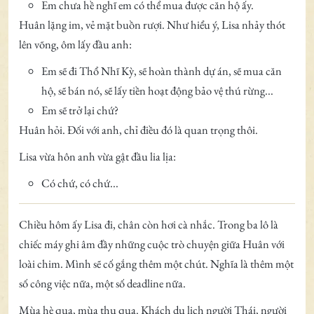
Em chưa hề nghĩ em có thể mua được căn hộ ấy.
Huân lặng im, vẻ mặt buồn rượi. Như hiểu ý, Lisa nhảy thót
lên võng, ôm lấy đầu anh:
Em sẽ đi Thổ Nhĩ Kỳ, sẽ hoàn thành dự án, sẽ mua căn
hộ, sẽ bán nó, sẽ lấy tiền hoạt động bảo vệ thú rừng...
Em sẽ trở lại chứ?
Huân hỏi. Đối với anh, chỉ điều đó là quan trọng thôi.
Lisa vừa hôn anh vừa gật đầu lia lịa:
Có chứ, có chứ...
Chiều hôm ấy Lisa đi, chân còn hơi cà nhắc. Trong ba lô là
chiếc máy ghi âm đầy những cuộc trò chuyện giữa Huân với
loài chim. Mình sẽ cố gắng thêm một chút. Nghĩa là thêm một
số công việc nữa, một số deadline nữa.
Mùa hè qua, mùa thu qua. Khách du lịch người Thái, người