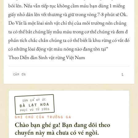
bôi lên. Nếu vẫn tiếp tục không cầm máu bạn dùng 1 miếng
giấy nhỏ dán lên vết thương và giữ trong vòng 7-8 phút sẽ Ok.
Do Vắt là một lòai sinh vật chỉ thị của môi trường nên chúng
ta có thể bắt chúng lấy mẫu máu trong cơ thể chúng và đem đ
phân tích chắc chắn chúng ta có thể biết là khu rừng có vắt đó
có những lòai động vật máu nóng nào đang tồn tại”
Theo Diễn đàn Sinh vật rừng Việt Nam
1
CẢM ƠN
SÂN GA KÝ ỨC
ĐÀ LẠT HOA
PHỤC VỤ TỪ 2006
GHI CHÚ CỦA TRƯỞNG GA
Chào bạn ghé ga! Bạn đang dõi theo
chuyến này mà chưa có vé ngồi.