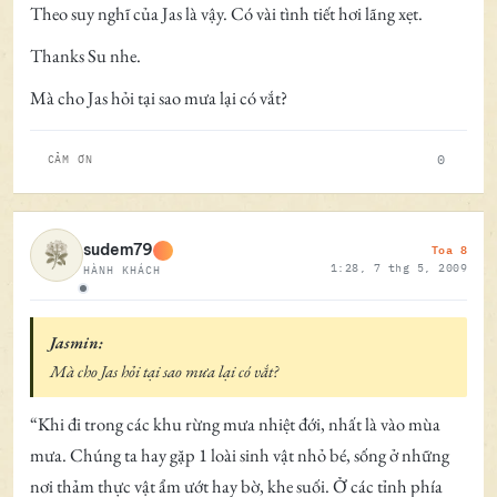
Theo suy nghĩ của Jas là vậy. Có vài tình tiết hơi lãng xẹt.
Thanks Su nhe.
Mà cho Jas hỏi tại sao mưa lại có vắt?
0
CẢM ƠN
Toa 8
sudem79
1:28, 7 thg 5, 2009
HÀNH KHÁCH
Ngoại tuyến
Jasmin:
Mà cho Jas hỏi tại sao mưa lại có vắt?
“Khi đi trong các khu rừng mưa nhiệt đới, nhất là vào mùa
mưa. Chúng ta hay gặp 1 loài sinh vật nhỏ bé, sống ở những
nơi thảm thực vật ẩm ướt hay bờ, khe suối. Ở các tỉnh phía