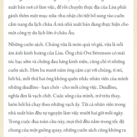
xuất bản nơi cô làm việc, để rồi chuyến thực địa của Lisa phải
gánh thêm một mục nữa: thu nhặt chi tiết bổ sung vào cuốn
cẩm nang du lịch châu Á mà nhà xuất bản đang thực hiện cho
một công ty du lịch lớn ở châu Âu.
Những cuốn sách. Chúng vừa là món quà vô giá, vừa là nỗi
ám ảnh kinh hoàng của Lisa. Ông chủ Ove Stivenson có mái
tóc bạc sớm và chứng đau lưng kinh niên, cũng chỉ vì những
cuốn sách. Hơn ba mươi năm ông cặm cụi với chúng, tỉ mỉ,
hối hả, mỗi thứ hai ông không quên nhắc nhân viên của mình
những deadline - hạn chót - cho mỗi công việc. Deadline,
nghĩa đen là vạch chết. Cuộc sống của mình, trớ trêu thay,
luôn hối hả chạy theo những vạch ấy. Tất cả nhân viên trong
nhà xuất bản đều tự nguyện làm việc mười hai giờ mỗi ngày.
Trong cuộc đua toàn cầu này, mọi thứ đều nằm trong tốc độ
chung của một guồng quay, những cuốn sách cũng không ra