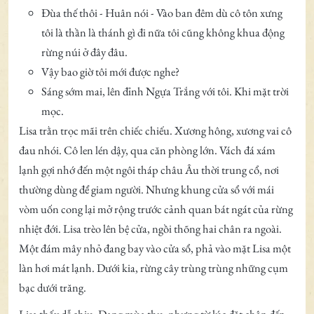
Đùa thế thôi - Huân nói - Vào ban đêm dù cô tôn xưng
tôi là thần là thánh gì đi nữa tôi cũng không khua động
rừng núi ở đây đâu.
Vậy bao giờ tôi mới được nghe?
Sáng sớm mai, lên đỉnh Ngựa Trắng với tôi. Khi mặt trời
mọc.
Lisa trằn trọc mãi trên chiếc chiếu. Xương hông, xương vai cô
đau nhói. Cô len lén dậy, qua căn phòng lớn. Vách đá xám
lạnh gợi nhớ đến một ngôi tháp châu Âu thời trung cổ, nơi
thường dùng để giam người. Nhưng khung cửa sổ với mái
vòm uốn cong lại mở rộng trước cảnh quan bát ngát của rừng
nhiệt đới. Lisa trèo lên bệ cửa, ngồi thõng hai chân ra ngoài.
Một đám mây nhỏ đang bay vào cửa sổ, phả vào mặt Lisa một
làn hơi mát lạnh. Dưới kia, rừng cây trùng trùng những cụm
bạc dưới trăng.