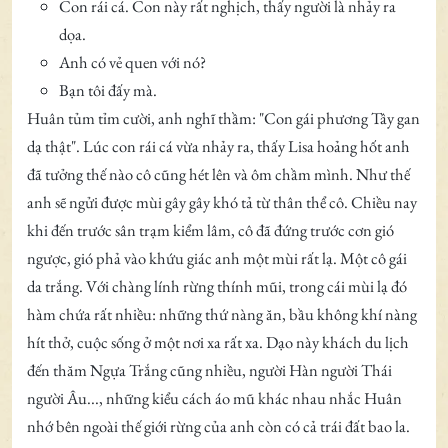
Con rái cá. Con này rất nghịch, thấy người là nhảy ra
dọa.
Anh có vẻ quen với nó?
Bạn tôi đấy mà.
Huân tủm tỉm cười, anh nghĩ thầm: "Con gái phương Tây gan
dạ thật". Lúc con rái cá vừa nhảy ra, thấy Lisa hoảng hốt anh
đã tưởng thế nào cô cũng hét lên và ôm chầm mình. Như thế
anh sẽ ngửi được mùi gây gây khó tả từ thân thể cô. Chiều nay
khi đến trước sân trạm kiểm lâm, cô đã đứng trước cơn gió
ngược, gió phả vào khứu giác anh một mùi rất lạ. Một cô gái
da trắng. Với chàng lính rừng thính mũi, trong cái mùi lạ đó
hàm chứa rất nhiều: những thứ nàng ăn, bầu không khí nàng
hít thở, cuộc sống ở một nơi xa rất xa. Dạo này khách du lịch
đến thăm Ngựa Trắng cũng nhiều, người Hàn người Thái
người Âu..., những kiểu cách áo mũ khác nhau nhắc Huân
nhớ bên ngoài thế giới rừng của anh còn có cả trái đất bao la.