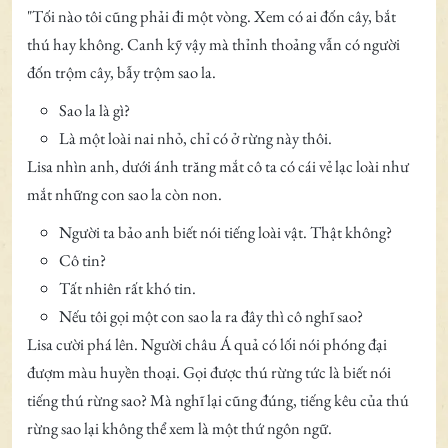
"Tối nào tôi cũng phải đi một vòng. Xem có ai đốn cây, bắt
thú hay không. Canh kỹ vậy mà thỉnh thoảng vẫn có người
đốn trộm cây, bẫy trộm sao la.
Sao la là gì?
Là một loài nai nhỏ, chỉ có ở rừng này thôi.
Lisa nhìn anh, dưới ánh trăng mắt cô ta có cái vẻ lạc loài như
mắt những con sao la còn non.
Người ta bảo anh biết nói tiếng loài vật. Thật không?
Cô tin?
Tất nhiên rất khó tin.
Nếu tôi gọi một con sao la ra đây thì cô nghĩ sao?
Lisa cười phá lên. Người châu Á quả có lối nói phóng đại
đượm màu huyền thoại. Gọi được thú rừng tức là biết nói
tiếng thú rừng sao? Mà nghĩ lại cũng đúng, tiếng kêu của thú
rừng sao lại không thể xem là một thứ ngôn ngữ.