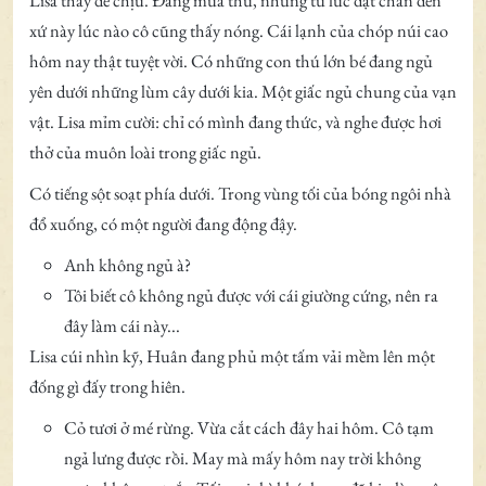
Lisa thấy dễ chịu. Đang mùa thu, nhưng từ lúc đặt chân đến
xứ này lúc nào cô cũng thấy nóng. Cái lạnh của chóp núi cao
hôm nay thật tuyệt vời. Có những con thú lớn bé đang ngủ
yên dưới những lùm cây dưới kia. Một giấc ngủ chung của vạn
vật. Lisa mỉm cười: chỉ có mình đang thức, và nghe được hơi
thở của muôn loài trong giấc ngủ.
Có tiếng sột soạt phía dưới. Trong vùng tối của bóng ngôi nhà
đổ xuống, có một người đang động đậy.
Anh không ngủ à?
Tôi biết cô không ngủ được với cái giường cứng, nên ra
đây làm cái này...
Lisa cúi nhìn kỹ, Huân đang phủ một tấm vải mềm lên một
đống gì đấy trong hiên.
Cỏ tươi ở mé rừng. Vừa cắt cách đây hai hôm. Cô tạm
ngả lưng được rồi. May mà mấy hôm nay trời không