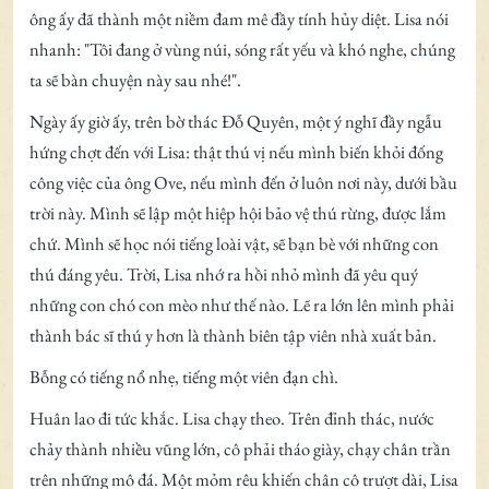
ông ấy đã thành một niềm đam mê đầy tính hủy diệt. Lisa nói
nhanh: "Tôi đang ở vùng núi, sóng rất yếu và khó nghe, chúng
ta sẽ bàn chuyện này sau nhé!".
Ngày ấy giờ ấy, trên bờ thác Đỗ Quyên, một ý nghĩ đầy ngẫu
hứng chợt đến với Lisa: thật thú vị nếu mình biến khỏi đống
công việc của ông Ove, nếu mình đến ở luôn nơi này, dưới bầu
trời này. Mình sẽ lập một hiệp hội bảo vệ thú rừng, được lắm
chứ. Mình sẽ học nói tiếng loài vật, sẽ bạn bè với những con
thú đáng yêu. Trời, Lisa nhớ ra hồi nhỏ mình đã yêu quý
những con chó con mèo như thế nào. Lẽ ra lớn lên mình phải
thành bác sĩ thú y hơn là thành biên tập viên nhà xuất bản.
Bỗng có tiếng nổ nhẹ, tiếng một viên đạn chì.
Huân lao đi tức khắc. Lisa chạy theo. Trên đỉnh thác, nước
chảy thành nhiều vũng lớn, cô phải tháo giày, chạy chân trần
trên những mô đá. Một mỏm rêu khiến chân cô trượt dài, Lisa