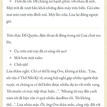
Thôi đủ rồi. Để chúng nó hạnh phúc với nhau đi anh.
Mặt trời đã vượt hẳn khỏi những đám mây trên biển. Gió sớm
mai mát rượi trên đỉnh núi. Một lần nữa, Lisa lại đứng ngược
gió.
Trên thác Đỗ Quyên, điện thoại di động trong túi Lisa chợt reo
lên.
Ủa, trên núi này đã có sóng rồi sao?
Mới hơn một tuần.
Chết tiệt!
Lisa thầm nghĩ. Chỉ có thể là ông Ove, không ai khác. "Lisa,
tôi vừa ở Thổ Nhĩ Kỳ về, trong hội nghị gặp nhiều người thật
tuyệt, và chúng ta có thể kiếm được nhiều dự án rất triển vọng.
Tôi muốn cô trực tiếp thực hiện...". "Nhưng từ nay đến cuối
năm tôi đã bận rộn vì quá nhiều deadline rồi. Tôi không
thể...". Lisa nhăn mặt. Ôi, ông Ove thân mến, công việc đối với