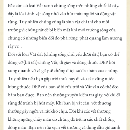
Bắc còn có lòai Vắt xanh chúng sống trên những chiếc lá cây.
đây là lòai sinh vật sống nhờ vào hút máu người và động vật
rừng. Tuy nhiên chúng củng là sinh vật chỉ thị cho môi
trường vì chúng rất dễ bị biến mất khi môi trường sống của
chúng có những biến đổi do phá rừng, phát quang làm nương
rẫy vv...
Đối với lòai Vắt đất (chúng sống chủ yếu dưới đất) bạn có thể
dùng vớ (bít tất) chống Vắt, đi giày và dùng thuốc DEP bôi
xung quanh vớ và giày sẽ chống được sự đeo bám của chúng.
Tuy nhiên nếu bạn gặp trời mưa hay đi vào các vũng nước.
lượng thuốc DEP của bạn sẽ bị rửa trôi và Vắt vẫn có thể đeo
bám bạn được. Bạn nên thường xuyên kiểm tra giày, vớ khi đi
rừng để tránh bị hút máy. Khi bạn bị vắt cắn, vết thương
thường gây ngứa và rất khó chịu. Đôi khi các vết thương
không ngừng chảy máu do chúng đã tiết ra các chất chống
đông máu. Bạn nên rửa sạch vết thương và dùng dầu gió xanh