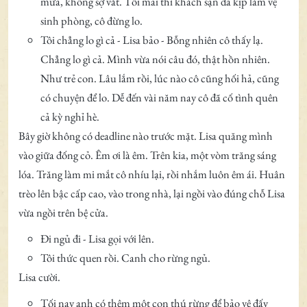
mưa, không sợ vắt. Tối mai thì khách sạn đã kịp làm vệ
sinh phòng, cô đừng lo.
Tôi chẳng lo gì cả - Lisa bảo - Bỗng nhiên cô thấy lạ.
Chẳng lo gì cả. Mình vừa nói câu đó, thật hồn nhiên.
Như trẻ con. Lâu lắm rồi, lúc nào cô cũng hối hả, cũng
có chuyện để lo. Dễ đến vài năm nay cô đã cố tình quên
cả kỳ nghỉ hè.
Bây giờ không có deadline nào trước mặt. Lisa quăng mình
vào giữa đống cỏ. Êm ơi là êm. Trên kia, một vòm trăng sáng
lóa. Trăng làm mi mắt cô nhíu lại, rồi nhắm luôn êm ái. Huân
trèo lên bậc cấp cao, vào trong nhà, lại ngồi vào đúng chỗ Lisa
vừa ngồi trên bệ cửa.
Đi ngủ đi - Lisa gọi với lên.
Tôi thức quen rồi. Canh cho rừng ngủ.
Lisa cười.
Tối nay anh có thêm một con thú rừng để bảo vệ đấy