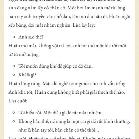
anh đang nắm lấy cổ chân cô. Một hơi ấm mạnh mẽ từ lòng
bàn tay anh truyền vào chỗ đau, làm nó dịu hẳn đi. Huân ngồi
xếp bằng, đôi mắt nhắm nghiền. Lisa lay lay:
Anh sao thế?
Huân mở mắt, không vội trả lời, anh hít thở một lúc rồi mới
từ từ mở miệng:
Tôi muốn dùng khí để giúp cô đỡ đau.
Khí là gì?
Huân lúng túng. Mặc dù nghề tour guide cho anh vốn tiếng
Anh khá tốt, Huân cũng không biết phải giải thích thế nào.
Lisa cười:
Tôi hiểu rồi. Một điều gì đó rất mầu nhiệm.
Không hẳn thế, nó cũng là một cái gì đó rất bình thường,
như là bàn tay tôi, bàn chân cô thế thôi...
Lisa cười. Huân đang cố gắng diễn tả. Khuôn mặt anh như trẻ