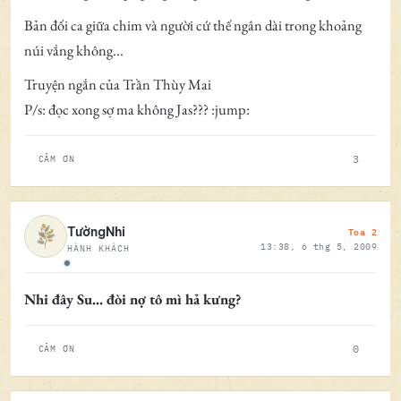
Bản đối ca giữa chim và người cứ thế ngân dài trong khoảng
núi vắng không...
Truyện ngắn của Trần Thùy Mai
P/s: đọc xong sợ ma không Jas??? :jump:
3
CẢM ƠN
Toa 2
TườngNhi
13:38, 6 thg 5, 2009
HÀNH KHÁCH
Ngoại tuyến
Nhi đây Su... đòi nợ tô mì hả kưng?
0
CẢM ƠN