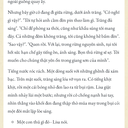
ngoài guồng quay ấy.
Nhưng bây giờ cô đang đi giữa rừng, dưới ánh trăng. "Cô nghĩ
gì vậy?". "Tôi tự hỏi anh cầm đèn pin theo làm gì. Trăng đủ
sáng". "Chỉ để phòng xa thôi, cũng như khẩu súng tôi mang
đây. Cả những đêm không trăng, tôi cũng không hề bấm đèn".
"Sao vậy?". "Quen rồi. Với lại, trong rừng nguyên sinh, tụi tôi
hết sức hạn chế gây tiếng ồn, ánh sáng. Bọn thú rừng sẽ sợ. Tôi
muốn cho chúng thật yên ổn trong giang sơn của mình".
Tiếng nước róc rách. Một dòng suối với những ghềnh đá xám
bạc. Trên mặt suối, trăng sáng lóa vỡ vụn ra. Có tiếng khịt
khịt, rồi một cái bóng nhỏ đen lao ra từ bụi rậm. Lisa giật
mình nhảy lùi một bước; nhưng rồi cô chống nạnh hai tay,
nhìn thẳng vào khối đen đang thập thò múa may trong bụi cỏ:
một đôi mắt lập lòe sáng.
Một con thú gì đó - Lisa nói.