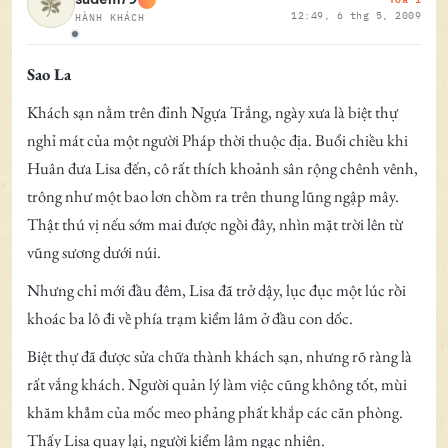
12:49, 6 thg 5, 2009
HÀNH KHÁCH
Ngoại tuyến
Sao La
Khách sạn nằm trên đỉnh Ngựa Trắng, ngày xưa là biệt thự
nghỉ mát của một người Pháp thời thuộc địa. Buổi chiều khi
Huân đưa Lisa đến, cô rất thích khoảnh sân rộng chênh vênh,
trông như một bao lơn chồm ra trên thung lũng ngập mây.
Thật thú vị nếu sớm mai được ngồi đây, nhìn mặt trời lên từ
vũng sương dưới núi.
Nhưng chỉ mới đầu đêm, Lisa đã trở dậy, lục đục một lúc rồi
khoác ba lô đi về phía trạm kiểm lâm ở đầu con dốc.
Biệt thự đã được sửa chữa thành khách sạn, nhưng rõ ràng là
rất vắng khách. Người quản lý làm việc cũng không tốt, mùi
khăm khẳm của mốc meo phảng phất khắp các căn phòng.
Thấy Lisa quay lại, người kiểm lâm ngạc nhiên.