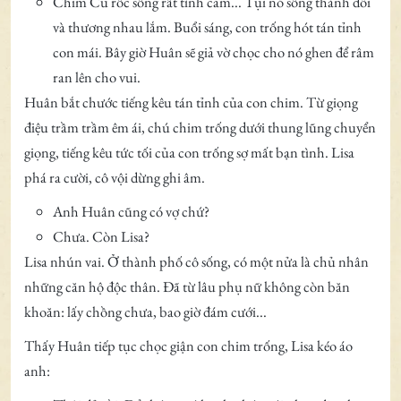
Chim Cu rốc sống rất tình cảm... Tụi nó sống thành đôi
và thương nhau lắm. Buổi sáng, con trống hót tán tỉnh
con mái. Bây giờ Huân sẽ giả vờ chọc cho nó ghen để râm
ran lên cho vui.
Huân bắt chước tiếng kêu tán tỉnh của con chim. Từ giọng
điệu trầm trầm êm ái, chú chim trống dưới thung lũng chuyển
giọng, tiếng kêu tức tối của con trống sợ mất bạn tình. Lisa
phá ra cười, cô vội dừng ghi âm.
Anh Huân cũng có vợ chứ?
Chưa. Còn Lisa?
Lisa nhún vai. Ở thành phố cô sống, có một nửa là chủ nhân
những căn hộ độc thân. Đã từ lâu phụ nữ không còn băn
khoăn: lấy chồng chưa, bao giờ đám cưới...
Thấy Huân tiếp tục chọc giận con chim trống, Lisa kéo áo
anh: