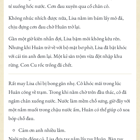
té xuống hốc nước. Cơn đau xuyên qua cổ chân cô.
Không nhúc nhích được nữa, Lisa nằm im bám lấy mô đá,
chịu đựng cơn đau chờ Huân trở lại.
Gần một giờ kiên nhẫn đợi, Lisa bặm môi không kêu rên.
Nhưng khi Huân trở về với bộ mặt bơ phờ, Lisa đã bật khóc
với cái tin anh đem lại. Một kẻ săn trộm vừa đột nhập khu
rừng. Con Cu rốc trống đã chết.
Rất may Lisa chỉ bị bong gân nhẹ. Cô khóc mãi trong lúc
Huân cõng về trạm. Trong khi nằm chờ trên đầu thác, cô đã
ngâm chân xuống nước. Nước làm mềm chỗ sưng, giờ đây với
một nắm muối trong chậu nước ấm, Huân có thể giúp cô xoa
bóp chỗ đau.
Cảm ơn anh nhiều lắm.
Ngồi trên đống cỏ, Lisa đưa tay nắm lấy tay Huân. Bàn tay