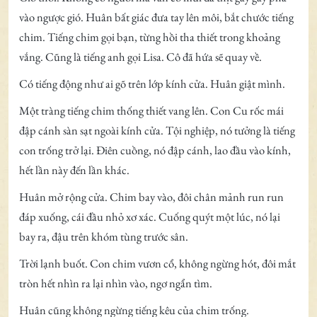
vào ngược gió. Huân bất giác đưa tay lên môi, bắt chước tiếng
chim. Tiếng chim gọi bạn, từng hồi tha thiết trong khoảng
vắng. Cũng là tiếng anh gọi Lisa. Cô đã hứa sẽ quay về.
Có tiếng động như ai gõ trên lớp kính cửa. Huân giật mình.
Một tràng tiếng chim thống thiết vang lên. Con Cu rốc mái
đập cánh sàn sạt ngoài kính cửa. Tội nghiệp, nó tưởng là tiếng
con trống trở lại. Điên cuồng, nó đập cánh, lao đầu vào kính,
hết lần này đến lần khác.
Huân mở rộng cửa. Chim bay vào, đôi chân mảnh run run
đáp xuống, cái đầu nhỏ xơ xác. Cuống quýt một lúc, nó lại
bay ra, đậu trên khóm tùng trước sân.
Trời lạnh buốt. Con chim vươn cổ, không ngừng hót, đôi mắt
tròn hết nhìn ra lại nhìn vào, ngơ ngẩn tìm.
Huân cũng không ngừng tiếng kêu của chim trống.