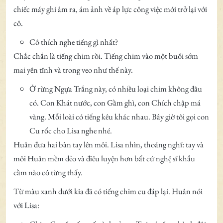
chiếc máy ghi âm ra, ám ảnh về áp lực công việc mới trở lại với
cô.
Cô thích nghe tiếng gì nhất?
Chắc chắn là tiếng chim rồi. Tiếng chim vào một buổi sớm
mai yên tĩnh và trong veo như thế này.
Ở rừng Ngựa Trắng này, có nhiều loại chim không đâu
có. Con Khát nước, con Gầm ghì, con Chích chập má
vàng. Mỗi loài có tiếng kêu khác nhau. Bây giờ tôi gọi con
Cu rốc cho Lisa nghe nhé.
Huân đưa hai bàn tay lên môi. Lisa nhìn, thoáng nghĩ: tay và
môi Huân mềm dẻo và điêu luyện hơn bất cứ nghệ sĩ khẩu
cầm nào cô từng thấy.
Từ màu xanh dưới kia đã có tiếng chim cu đáp lại. Huân nói
với Lisa: