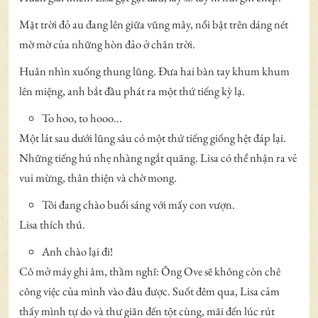
Mặt trời đỏ au đang lên giữa vũng mây, nổi bật trên dáng nét
mờ mờ của những hòn đảo ở chân trời.
Huân nhìn xuống thung lũng. Đưa hai bàn tay khum khum
lên miệng, anh bắt đầu phát ra một thứ tiếng kỳ lạ.
To hoo, to hooo...
Một lát sau dưới lũng sâu có một thứ tiếng giống hệt đáp lại.
Những tiếng hú nhẹ nhàng ngắt quãng. Lisa có thể nhận ra vẻ
vui mừng, thân thiện và chờ mong.
Tôi đang chào buổi sáng với mấy con vượn.
Lisa thích thú.
Anh chào lại đi!
Cô mở máy ghi âm, thầm nghĩ: Ông Ove sẽ không còn chê
công việc của mình vào đâu được. Suốt đêm qua, Lisa cảm
thấy mình tự do và thư giãn đến tột cùng, mãi đến lúc rút