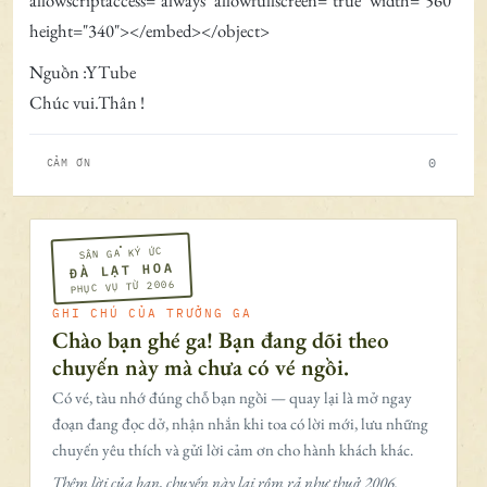
allowscriptaccess="always" allowfullscreen="true" width="560"
height="340"></embed></object>
Nguồn :YTube
Chúc vui.Thân !
0
CẢM ƠN
SÂN GA KÝ ỨC
ĐÀ LẠT HOA
PHỤC VỤ TỪ 2006
GHI CHÚ CỦA TRƯỞNG GA
Chào bạn ghé ga! Bạn đang dõi theo
chuyến này mà chưa có vé ngồi.
Có vé, tàu nhớ đúng chỗ bạn ngồi — quay lại là mở ngay
đoạn đang đọc dở, nhận nhắn khi toa có lời mới, lưu những
chuyến yêu thích và gửi lời cảm ơn cho hành khách khác.
Thêm lời của bạn, chuyến này lại rôm rả như thuở 2006.