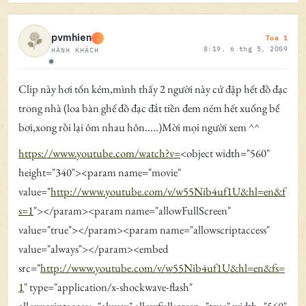
Toa 1
pvmhien
8:19, 6 thg 5, 2009
HÀNH KHÁCH
Ngoại tuyến
Clip này hơi tốn kém,mình thấy 2 người này cứ đập hết đồ đạc
trong nhà (loa bàn ghế đồ đạc đắt tiền đem ném hết xuống bể
bơi,xong rồi lại ôm nhau hôn.....)Mời mọi người xem ^^
https://www.youtube.com/watch?v=
<object width="560"
height="340"><param name="movie"
value="
http://www.youtube.com/v/w55Nib4uf1U&hl=en&f
s=1
"></param><param name="allowFullScreen"
value="true"></param><param name="allowscriptaccess"
value="always"></param><embed
src="
http://www.youtube.com/v/w55Nib4uf1U&hl=en&fs=
1
" type="application/x-shockwave-flash"