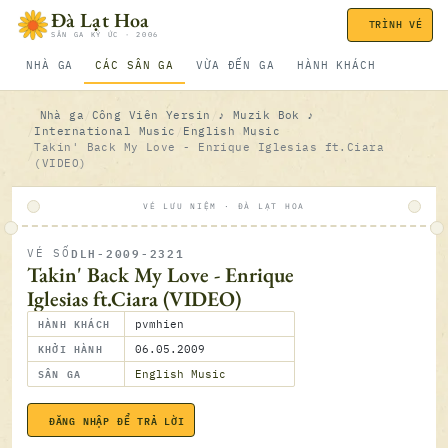
Bỏ qua nội dung
Đà Lạt Hoa
TRÌNH VÉ
SÂN GA KÝ ỨC · 2006
NHÀ GA
CÁC SÂN GA
VỪA ĐẾN GA
HÀNH KHÁCH
Nhà ga
Công Viên Yersin
♪ Muzik Bok ♪
International Music
English Music
Takin' Back My Love - Enrique Iglesias ft.Ciara
(VIDEO)
VÉ LƯU NIỆM · ĐÀ LẠT HOA
DLH-2009-2321
VÉ SỐ
ĐÃ SOÁ
Takin' Back My Love - Enrique
Iglesias ft.Ciara (VIDEO)
HÀNH KHÁCH
pvmhien
KHỞI HÀNH
06.05.2009
SÂN GA
English Music
ĐĂNG NHẬP ĐỂ TRẢ LỜI
06.05.2