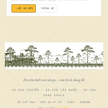
LẤY VÉ MỚI
TRÌNH VÉ
Xin nhẹ bước nơi sân ga — tàu ký ức đang đỗ.
10.542 CHUYẾN · 36.638 LỜI NHẮN · 29.501
HÀNH KHÁCH
ĐÀ LẠT HOA · SÂN GA KÝ ỨC · 2006 · NODEBB