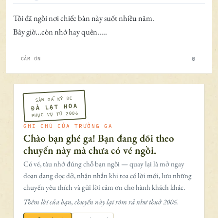
Ngoại tuyến
Tôi đã ngồi nơi chiếc bàn này suốt nhiều năm.
Bây giờ...còn nhớ hay quên.....
0
CẢM ƠN
SÂN GA KÝ ỨC
ĐÀ LẠT HOA
PHỤC VỤ TỪ 2006
GHI CHÚ CỦA TRƯỞNG GA
Chào bạn ghé ga! Bạn đang dõi theo
chuyến này mà chưa có vé ngồi.
Có vé, tàu nhớ đúng chỗ bạn ngồi — quay lại là mở ngay
đoạn đang đọc dở, nhận nhắn khi toa có lời mới, lưu những
chuyến yêu thích và gửi lời cảm ơn cho hành khách khác.
Thêm lời của bạn, chuyến này lại rôm rả như thuở 2006.