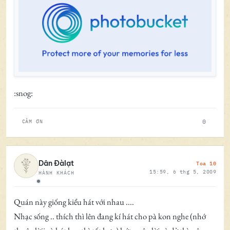
:snog:
0
CẢM ƠN
Toa 10
Dân Đàlạt
15:59, 6 thg 5, 2009
HÀNH KHÁCH
Ngoại tuyến
Quán này giống kiểu hát với nhau ....
Nhạc sống .. thích thì lên đang kí hát cho pà kon nghe (nhớ