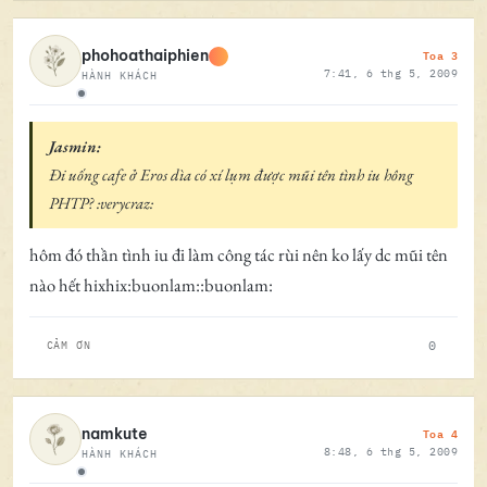
Toa 3
phohoathaiphien
7:41, 6 thg 5, 2009
HÀNH KHÁCH
Ngoại tuyến
Jasmin:
Đi uống cafe ở Eros dìa có xí lụm được mũi tên tình iu hông
PHTP? :verycraz:
hôm đó thần tình iu đi làm công tác rùi nên ko lấy dc mũi tên
nào hết hixhix:buonlam::buonlam:
0
CẢM ƠN
Toa 4
namkute
8:48, 6 thg 5, 2009
HÀNH KHÁCH
Ngoại tuyến