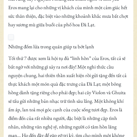
Eros mang lại cho những vị khách của mình một cảm giác hết
sức thân thiện, đặc biệt vào những khoảnh khắc mưa bất chợt
hay sương mù giữa buổi của phố hoa Đà Lạt.
Những đốm lửa trong quán giúp ta bớt lạnh
Tối thứ 7 được xem là hội tụ đủ “linh hồn” của Eros, tất cả sẽ
bất ngờ với những gì xảy ra nơi đây! Một nghi thức cầu
nguyện chung, hai thiên thần xuất hiện rồi gửi tặng đến tất cả
thực khách một món quà đặc trưng của Đà Lạt; một bông
hồng dành tặng riêng cho phái đẹp; hai cây Violon và Ghuita
sẽ tấu gửi những bản nhạc trữ tình sâu lắng. Một không khí
ấm áp, lan toả mọi góc cạnh của cuộc sống tươi đẹp. Eros là
điểm đến của rất nhiều người, đặc biệt là những cặp tình
nhân, những văn nghệ sỹ, những người có tâm hồn lãng
mạn... Họ đến đây để gặp gỡ tri kỷ, tìm cho mình một không