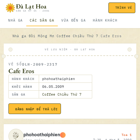
Bỏ qua nội dung
Đà Lạt Hoa
TRÌNH VÉ
SÂN GA KÝ ỨC · 2006
NHÀ GA
CÁC SÂN GA
VỪA ĐẾN GA
HÀNH KHÁCH
Nhà ga
Đồi Mộng Mơ
Coffee Chiều Thứ 7
Cafe Eros
VÉ LƯU NIỆM · ĐÀ LẠT HOA
DLH-2009-2317
VÉ SỐ
ĐÃ SOÁ
Cafe Eros
HÀNH KHÁCH
phohoathaiphien
KHỞI HÀNH
06.05.2009
SÂN GA
Coffee Chiều Thứ 7
ĐĂNG NHẬP ĐỂ TRẢ LỜI
06.05.2
Toa 1
phohoathaiphien
7:29, 6 thg 5, 2009