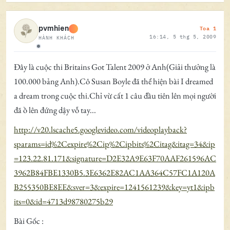
Toa 1
pvmhien
16:14, 5 thg 5, 2009
HÀNH KHÁCH
Ngoại tuyến
Đây là cuộc thi Britains Got Talent 2009 ở Anh(Giải thưởng là
100.000 bảng Anh).Cô Susan Boyle đã thể hiện bài I dreamed
a dream trong cuộc thi.Chỉ vừ cất 1 câu đầu tiên lên mọi người
đã ồ lên đứng dậy vỗ tay...
http://v20.lscache5.googlevideo.com/videoplayback?
sparams=id%2Cexpire%2Cip%2Cipbits%2Citag&itag=34&ip
=123.22.81.171&signature=D2E32A9E63F70AAF261596AC
3962B84FBE1330B5.3E6362E82AC1AA364C57FC1A120A
B255350BE8EE&sver=3&expire=1241561239&key=yt1&ipb
its=0&id=4713d98780275b29
Bài Gốc :