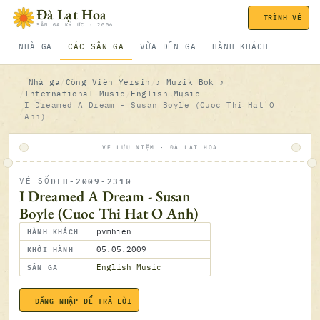
Bỏ qua nội dung
Đà Lạt Hoa
TRÌNH VÉ
SÂN GA KÝ ỨC · 2006
NHÀ GA
CÁC SÂN GA
VỪA ĐẾN GA
HÀNH KHÁCH
Nhà ga
Công Viên Yersin
♪ Muzik Bok ♪
International Music
English Music
I Dreamed A Dream - Susan Boyle (Cuoc Thi Hat O
Anh)
VÉ LƯU NIỆM · ĐÀ LẠT HOA
DLH-2009-2310
VÉ SỐ
ĐÃ SOÁ
I Dreamed A Dream - Susan
Boyle (Cuoc Thi Hat O Anh)
HÀNH KHÁCH
pvmhien
KHỞI HÀNH
05.05.2009
SÂN GA
English Music
ĐĂNG NHẬP ĐỂ TRẢ LỜI
05.05.2