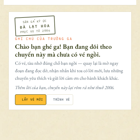
SÂN GA KÝ ỨC
ĐÀ LẠT HOA
PHỤC VỤ TỪ 2006
GHI CHÚ CỦA TRƯỞNG GA
Chào bạn ghé ga! Bạn đang dõi theo
chuyến này mà chưa có vé ngồi.
Có vé, tàu nhớ đúng chỗ bạn ngồi — quay lại là mở ngay
đoạn đang đọc dở, nhận nhắn khi toa có lời mới, lưu những
chuyến yêu thích và gửi lời cảm ơn cho hành khách khác.
Thêm lời của bạn, chuyến này lại rôm rả như thuở 2006.
LẤY VÉ MỚI
TRÌNH VÉ