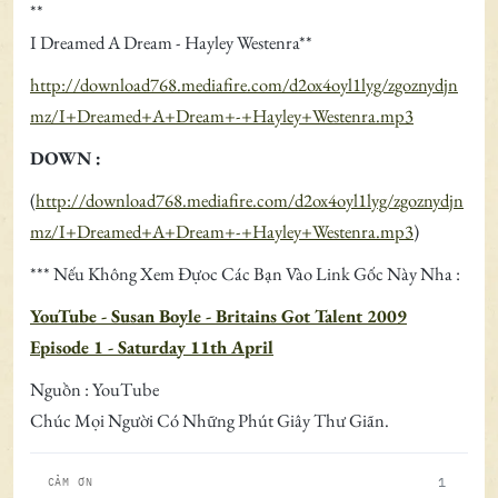
**
I Dreamed A Dream - Hayley Westenra**
http://download768.mediafire.com/d2ox4oyl1lyg/zgoznydjn
mz/I+Dreamed+A+Dream+-+Hayley+Westenra.mp3
DOWN :
(
http://download768.mediafire.com/d2ox4oyl1lyg/zgoznydjn
mz/I+Dreamed+A+Dream+-+Hayley+Westenra.mp3
)
*** Nếu Không Xem Đựoc Các Bạn Vào Link Gốc Này Nha :
YouTube - Susan Boyle - Britains Got Talent 2009
Episode 1 - Saturday 11th April
Nguồn : YouTube
Chúc Mọi Người Có Những Phút Giây Thư Giãn.
1
CẢM ƠN