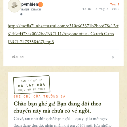
Toa 1
pvmhien
16:02, 5 thg 5, 2009
HÀNH KHÁCH
Ngoại tuyến
http://media7i.nhaccuatui.com/c310e663371b2beed78a12ef
6196cd47/4a0062be/NCT11/Any one of us - Gareth Gates
[NCT 7479358467].mp3
0
CẢM ƠN
SÂN GA KÝ ỨC
ĐÀ LẠT HOA
PHỤC VỤ TỪ 2006
GHI CHÚ CỦA TRƯỞNG GA
Chào bạn ghé ga! Bạn đang dõi theo
chuyến này mà chưa có vé ngồi.
Có vé, tàu nhớ đúng chỗ bạn ngồi — quay lại là mở ngay
đoạn đang đọc dở, nhận nhắn khi toa có lời mới, lưu những