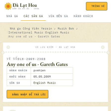
Bỏ qua nội dung
Đà Lạt Hoa
TRÌNH VÉ
SÂN GA KÝ ỨC · 2006
NHÀ GA
CÁC SÂN GA
VỪA ĐẾN GA
HÀNH KHÁCH
Nhà ga
Công Viên Yersin
♪ Muzik Bok ♪
International Music
English Music
Any one of us - Gareth Gates
VÉ LƯU NIỆM · ĐÀ LẠT HOA
DLH-2009-2308
VÉ SỐ
ĐÃ SOÁ
Any one of us - Gareth Gates
HÀNH KHÁCH
pvmhien
KHỞI HÀNH
05.05.2009
SÂN GA
English Music
ĐĂNG NHẬP ĐỂ TRẢ LỜI
05.05.2