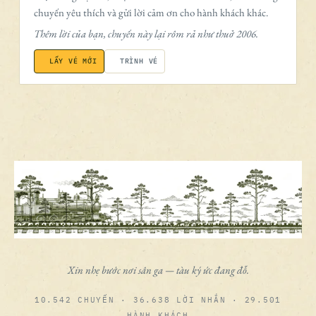
chuyến yêu thích và gửi lời cảm ơn cho hành khách khác.
Thêm lời của bạn, chuyến này lại rôm rả như thuở 2006.
LẤY VÉ MỚI
TRÌNH VÉ
Xin nhẹ bước nơi sân ga — tàu ký ức đang đỗ.
10.542 CHUYẾN · 36.638 LỜI NHẮN · 29.501
HÀNH KHÁCH