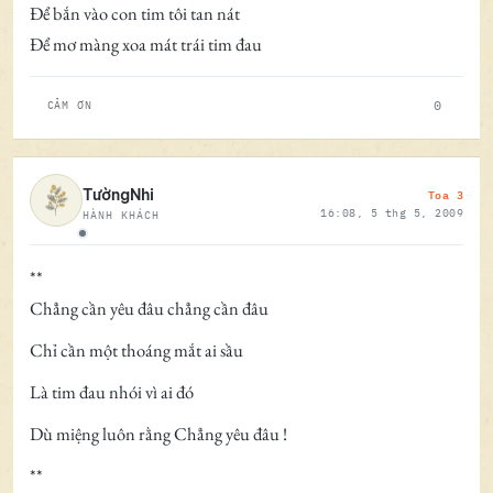
Để bắn vào con tim tôi tan nát
Để mơ màng xoa mát trái tim đau
0
CẢM ƠN
Toa 3
TườngNhi
16:08, 5 thg 5, 2009
HÀNH KHÁCH
Ngoại tuyến
**
Chẳng cần yêu đâu chẳng cần đâu
Chỉ cần một thoáng mắt ai sầu
Là tim đau nhói vì ai đó
Dù miệng luôn rằng Chẳng yêu đâu !
**