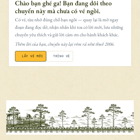
Chào bạn ghé ga! Bạn đang dõi theo
chuyến này mà chưa có vé ngồi.
Có vé, tàu nhớ đúng chỗ bạn ngồi — quay lại là mở ngay
đoạn đang đọc dở, nhận nhắn khi toa có lời mới, lưu những
chuyến yêu thích và gửi lời cảm ơn cho hành khách khác.
Thêm lời của bạn, chuyến này lại rôm rả như thuở 2006.
LẤY VÉ MỚI
TRÌNH VÉ