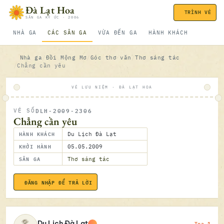
Bỏ qua nội dung
Đà Lạt Hoa
TRÌNH VÉ
SÂN GA KÝ ỨC · 2006
NHÀ GA
CÁC SÂN GA
VỪA ĐẾN GA
HÀNH KHÁCH
Nhà ga
Đồi Mộng Mơ
Góc thơ văn
Thơ sáng tác
Chẳng cần yêu
VÉ LƯU NIỆM · ĐÀ LẠT HOA
DLH-2009-2306
VÉ SỐ
ĐÃ SOÁ
Chẳng cần yêu
HÀNH KHÁCH
Du Lịch Đà Lạt
KHỞI HÀNH
05.05.2009
SÂN GA
Thơ sáng tác
ĐĂNG NHẬP ĐỂ TRẢ LỜI
05.05.2
Toa 1
Du Lịch Đà Lạt