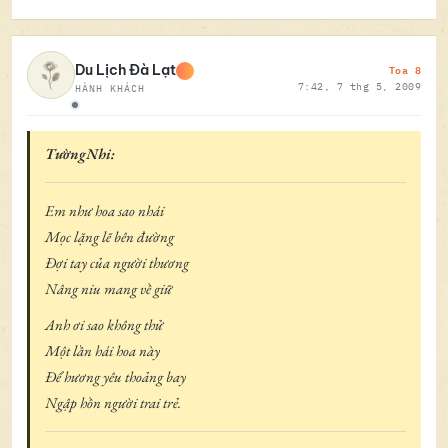
Toa 8
Du Lịch Đà Lạt
7:42, 7 thg 5, 2009
HÀNH KHÁCH
Ngoại tuyến
TườngNhi:
Em như hoa sao nhái
Mọc lặng lẽ bên đường
Đợi tay của người thương
Nâng niu mang về giữ
Anh ơi sao không thử
Một lần hái hoa này
Để hương yêu thoảng bay
Ngập hồn người trai trẻ.