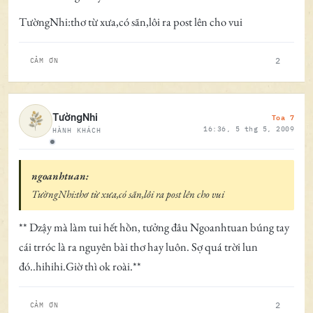
TườngNhi:thơ từ xưa,có sãn,lôi ra post lên cho vui
2
CẢM ƠN
Toa 7
TườngNhi
16:36, 5 thg 5, 2009
HÀNH KHÁCH
Ngoại tuyến
ngoanhtuan:
TườngNhi:thơ từ xưa,có sãn,lôi ra post lên cho vui
** Dzậy mà làm tui hết hồn, tưởng đâu Ngoanhtuan búng tay
cái trróc là ra nguyên bài thơ hay luôn. Sợ quá trời lun
đó..hihihi.Giờ thì ok roài.**
2
CẢM ƠN