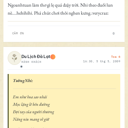
Ngoanhtuan làm thơ gì lẹ quá dzậy trời. Nhi theo đuối lun
nè....hehihihi. Phá chút chơi thôi nghen kưng.:verycraz:
0
CẢM ƠN
Toa 6
Du Lịch Đà Lạt
16:30, 5 thg 5, 2009
HÀNH KHÁCH
Ngoại tuyến
TườngNhi:
Em như hoa sao nhái
Mọc lặng lẽ bên đường
Đợi tay của người thương
Nâng niu mang về giữ