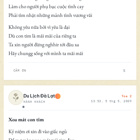
Làm cho người phụ bạc cuộc tình cay
Phải tìm nhặt những mảnh tình vương vãi
Không yêu nữa bởi vì yêu là dại
Dù con tim là mãi mãi của riêng ta
Ta xin người đừng nghhir tới đâu xa
Hãy chungg sống với mình ta mãi mãi
5
CẢM ƠN
Toa 2
Du Lịch Đà Lạt
13:53, 5 thg 5, 2009
HÀNH KHÁCH
Ngoại tuyến
Xoa mát con tim
Kỷ niệm ơi xin đi vào giấc ngủ