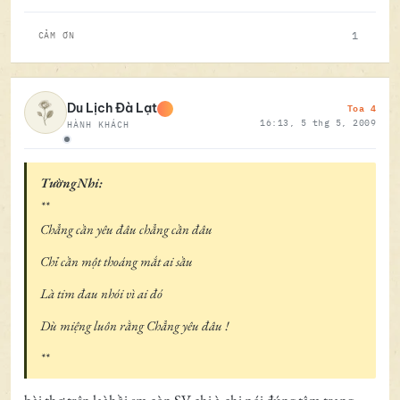
1
CẢM ƠN
Toa 4
Du Lịch Đà Lạt
16:13, 5 thg 5, 2009
HÀNH KHÁCH
Ngoại tuyến
TườngNhi:
**
Chẳng cần yêu đâu chẳng cần đâu
Chỉ cần một thoáng mắt ai sầu
Là tim đau nhói vì ai đó
Dù miệng luôn rằng Chẳng yêu đâu !
**