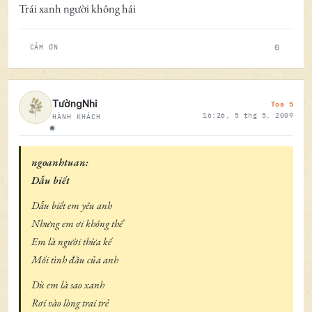
Trái xanh người không hái
0
CẢM ƠN
Toa 5
TườngNhi
16:26, 5 thg 5, 2009
HÀNH KHÁCH
Ngoại tuyến
ngoanhtuan:
Dẫu biết
Dẫu biết em yêu anh
Nhưng em ơi không thể
Em là người thừa kế
Mối tình đầu của anh
Dù em là sao xanh
Rơi vào lòng trai trẻ