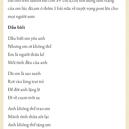
bài thơ trên laàhồi em còn SV chị à,chị nói đúng tâm trạng
của em lúc đó,em ó thêm 1 bài nữa về tuyệt vọng post lên cho
mọi người xem
Dẫu biết
Dẫu biết em yêu anh
Nhưng em ơi không thể
Em là người thừa kế
Mối tình đầu của anh
Dù em là sao xanh
Rơi vào lòng trai trẻ
Để đời anh lặng lẽ
Đi về cuois trời xa
Anh không thể trao em
Mãnh tình thừa sót lại
Anh không thể tặng em