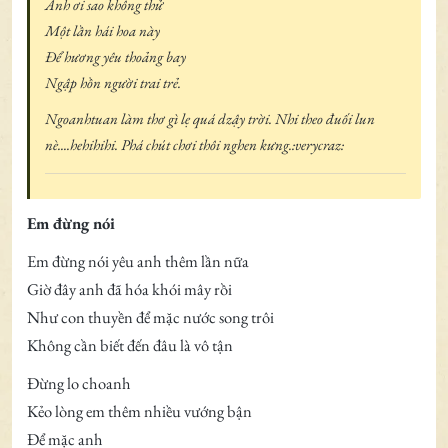
Anh ơi sao không thử
Một lần hái hoa này
Để hương yêu thoảng bay
Ngập hồn người trai trẻ.
Ngoanhtuan làm thơ gì lẹ quá dzậy trời. Nhi theo đuối lun
nè....hehihihi. Phá chút chơi thôi nghen kưng.:verycraz:
Em đừng nói
Em đừng nói yêu anh thêm lần nữa
Giờ đây anh đã hóa khói mây rồi
Như con thuyền để mặc nước song trôi
Không cần biết đến đâu là vô tận
Đừng lo choanh
Kẻo lòng em thêm nhiều vướng bận
Để mặc anh