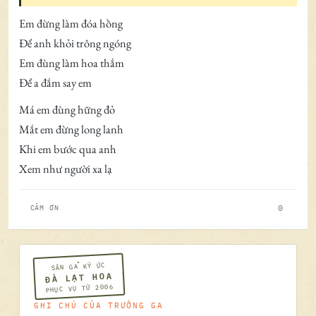
Em đừng làm đóa hồng
Để anh khỏi trông ngóng
Em đùng làm hoa thắm
Để a đắm say em
Má em đùng hững đỏ
Mắt em đừng long lanh
Khi em bước qua anh
Xem như người xa lạ
0
CẢM ƠN
SÂN GA KÝ ỨC
ĐÀ LẠT HOA
PHỤC VỤ TỪ 2006
GHI CHÚ CỦA TRƯỞNG GA