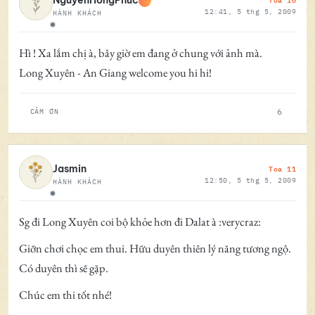
NguyenHongPhuc
12:41, 5 thg 5, 2009
HÀNH KHÁCH
Ngoại tuyến
Hì ! Xa lắm chị à, bây giờ em đang ở chung với ảnh mà.
Long Xuyên - An Giang welcome you hi hi!
6
CẢM ƠN
Toa 11
Jasmin
12:50, 5 thg 5, 2009
HÀNH KHÁCH
Ngoại tuyến
Sg đi Long Xuyên coi bộ khỏe hơn đi Dalat à :verycraz:
Giỡn chơi chọc em thui. Hữu duyên thiên lý năng tương ngộ.
Có duyên thì sẽ gặp.
Chúc em thi tốt nhé!