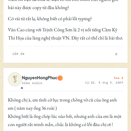
bài này được copy từ đâu không?
Có vài từ rất lạ, không biết có phải lỗi typing?
Văn Cao cùng với Trịnh Công Sơn là 2 vị nổi tiếng Cầm Kỳ
Thi Họa của làng nghệ thuật VN. Đây rất có thể chỉ là bài thơ.
0
CẢM ƠN
Toa 3
NguyenHongPhuc
12:02, 5 thg 5, 2009
HÀNH KHÁCH
Ngoại tuyến
Không chị à, em tình cờ lục trong chồng vở cũ của ông anh
em ( năm nay ổng 36 roài )
Không biết là ổng chép lúc nào hết, nhưng anh của em là một
con người rất minh mẫn, chắc là không có lỗi đâu chị ơi !