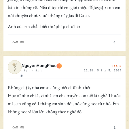
bản in không rõ. Nếu được thì em giới thiệu để Jas gặp anh em
nói chuyện chơi. Cuối tháng này Jas đi Dalat.
Anh của em chắc biết thư pháp chứ hả?
4
CẢM ƠN
Toa 8
NguyenHongPhuc
12:28, 5 thg 5, 2009
HÀNH KHÁCH
Ngoại tuyến
Không chị à, nhà em ai cũng biết chữ nho hết.
Học từ nhỏ chị à, vì nhà em cha truyền con nối là nghề Thuốc
mà, em cũng có 1 thằng em sinh đôi, nó cũng học từ nhỏ. Ẻm
không học vì lớn lên không theo nghề đó.
1
CẢM ƠN