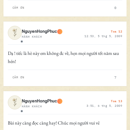
0
CẢM ƠN
Toa 12
NguyenHongPhuc
12:53, 5 thg 5, 2009
HÀNH KHÁCH
Ngoại tuyến
Dạ ! tiếc là hè này em không đc về, hẹn mọi người tết năm sau
hén!
7
CẢM ƠN
Toa 13
NguyenHongPhuc
3:51, 6 thg 5, 2009
HÀNH KHÁCH
Ngoại tuyến
Bài này càng đọc càng hay! Chúc mọi người vui vẻ