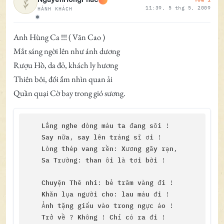
11:39, 5 thg 5, 2009
HÀNH KHÁCH
Ngoại tuyến
Anh Hùng Ca !!! ( Văn Cao )
Mắt sáng ngời lên như ánh dương
Rượu Hồ, da đỏ, khách ly hương
Thiên bôi, đối ẩm nhìn quan ải
Quần quại Cờ bay trong gió sương.
L
ng
nghe
d
ng
m
u
ta
ang
s
i
ắ
ò
á
 đ
ô
 !

Say
n
a
say
l
n
tr
ng
s
i
ữ
, 
ê
á
ĩ ơ
 !

L
ng
th
p
vang
r
n
X
ng
g
y
r
n
ò
é
ề
: 
ươ
ã
ạ
,

Sa
Tr
ng
than
i
l
t
i
b
i
ườ
: 
 ô
à 
ơ
ờ
 !

Chuy
n
Th
nhi
b
tr
m
v
ng
i
ệ
ê 
: 
ẻ 
â
à
 đ
 !

Kh
n
l
a
ng
i
cho
lau
m
u
i
ă
ụ
ườ
: 
á
 đ
 !

nh
t
ng
gi
u
v
o
trong
ng
c
o
    Ả
ặ
ấ
à
ự
 á
 !

Tr
v
Kh
ng
Ch
c
ra
i
ở 
ề ? 
ô
 ! 
ỉ 
ó 
 đ
 !
