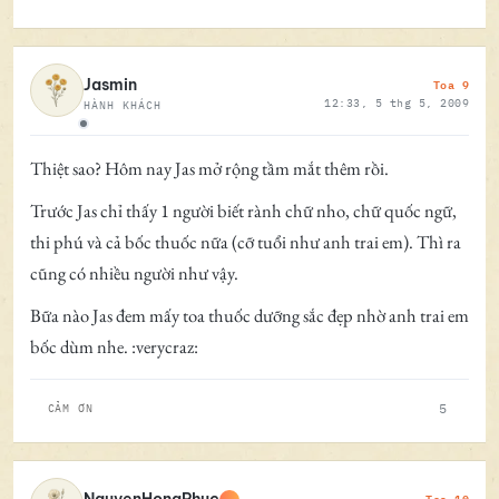
Toa 9
Jasmin
12:33, 5 thg 5, 2009
HÀNH KHÁCH
Ngoại tuyến
Thiệt sao? Hôm nay Jas mở rộng tầm mắt thêm rồi.
Trước Jas chỉ thấy 1 người biết rành chữ nho, chữ quốc ngữ,
thi phú và cả bốc thuốc nữa (cỡ tuổi như anh trai em). Thì ra
cũng có nhiều người như vậy.
Bữa nào Jas đem mấy toa thuốc dưỡng sắc đẹp nhờ anh trai em
bốc dùm nhe. :verycraz:
5
CẢM ƠN
Toa 10