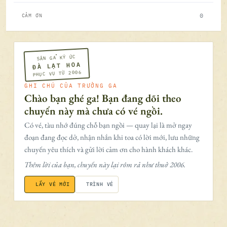
0
CẢM ƠN
SÂN GA KÝ ỨC
ĐÀ LẠT HOA
PHỤC VỤ TỪ 2006
GHI CHÚ CỦA TRƯỞNG GA
Chào bạn ghé ga! Bạn đang dõi theo
chuyến này mà chưa có vé ngồi.
Có vé, tàu nhớ đúng chỗ bạn ngồi — quay lại là mở ngay
đoạn đang đọc dở, nhận nhắn khi toa có lời mới, lưu những
chuyến yêu thích và gửi lời cảm ơn cho hành khách khác.
Thêm lời của bạn, chuyến này lại rôm rả như thuở 2006.
LẤY VÉ MỚI
TRÌNH VÉ