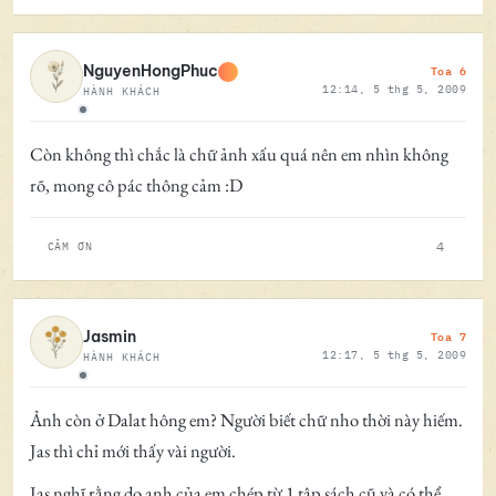
Toa 6
NguyenHongPhuc
12:14, 5 thg 5, 2009
HÀNH KHÁCH
Ngoại tuyến
Còn không thì chắc là chữ ảnh xấu quá nên em nhìn không
rõ, mong cô pác thông cảm :D
4
CẢM ƠN
Toa 7
Jasmin
12:17, 5 thg 5, 2009
HÀNH KHÁCH
Ngoại tuyến
Ảnh còn ở Dalat hông em? Người biết chữ nho thời này hiếm.
Jas thì chỉ mới thấy vài người.
Jas nghĩ rằng do anh của em chép từ 1 tập sách cũ và có thể