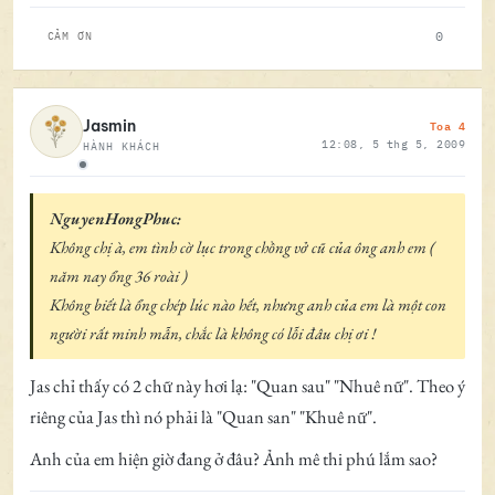
0
CẢM ƠN
Toa 4
Jasmin
12:08, 5 thg 5, 2009
HÀNH KHÁCH
Ngoại tuyến
NguyenHongPhuc:
Không chị à, em tình cờ lục trong chồng vở cũ của ông anh em (
năm nay ổng 36 roài )
Không biết là ổng chép lúc nào hết, nhưng anh của em là một con
người rất minh mẫn, chắc là không có lỗi đâu chị ơi !
Jas chỉ thấy có 2 chữ này hơi lạ: "Quan sau" "Nhuê nữ". Theo ý
riêng của Jas thì nó phải là "Quan san" "Khuê nữ".
Anh của em hiện giờ đang ở đâu? Ảnh mê thi phú lắm sao?