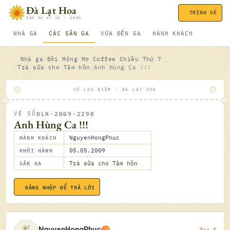
Bỏ qua nội dung
Đà Lạt Hoa
TRÌNH VÉ
SÂN GA KÝ ỨC · 2006
NHÀ GA
CÁC SÂN GA
VỪA ĐẾN GA
HÀNH KHÁCH
Nhà ga
Đồi Mộng Mơ
Coffee Chiều Thứ 7
Trà sữa cho Tâm hồn
Anh Hùng Ca !!!
VÉ LƯU NIỆM · ĐÀ LẠT HOA
DLH-2009-2298
VÉ SỐ
ĐÃ SOÁ
Anh Hùng Ca !!!
HÀNH KHÁCH
NguyenHongPhuc
KHỞI HÀNH
05.05.2009
SÂN GA
Trà sữa cho Tâm hồn
ĐĂNG NHẬP ĐỂ TRẢ LỜI
05.05.2
Toa 1
NguyenHongPhuc