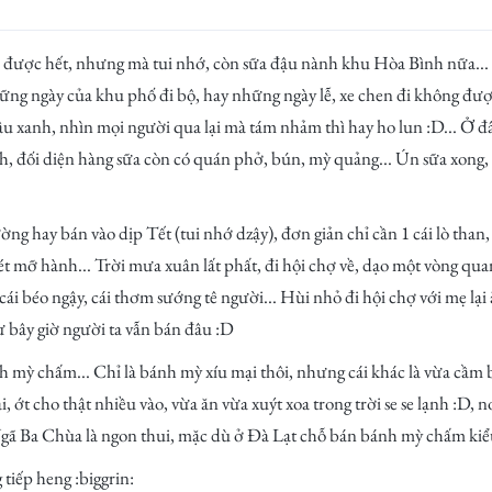
 được hết, nhưng mà tui nhớ, còn sữa đậu nành khu Hòa Bình nữa...
những ngày của khu phố đi bộ, hay những ngày lễ, xe chen đi không đư
đậu xanh, nhìn mọi người qua lại mà tám nhảm thì hay ho lun :D... Ở đ
nh, đối diện hàng sữa còn có quán phở, bún, mỳ quảng... Ún sữa xong, 
ng hay bán vào dịp Tết (tui nhớ dzậy), đơn giản chỉ cần 1 cái lò than,
uét mỡ hành... Trời mưa xuân lất phất, đi hội chợ về, dạo một vòng 
cái béo ngậy, cái thơm sướng tê người... Hùi nhỏ đi hội chợ với mẹ lại
 bây giờ người ta vẫn bán đâu :D
h mỳ chấm... Chỉ là bánh mỳ xíu mại thôi, nhưng cái khác là vừa cầm
 ớt cho thật nhiều vào, vừa ăn vừa xuýt xoa trong trời se se lạnh :D, 
 Ba Chùa là ngon thui, mặc dù ở Đà Lạt chỗ bán bánh mỳ chấm kiểu n
tiếp heng :biggrin: