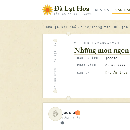
Bỏ qua nội dung
Đà Lạt Hoa
NHÀ GA
CÁC SÂ
SÂN GA KÝ ỨC · 2006
Nhà ga
Khu phố đi bộ
Thông tin Du Lịch
DLH-2009-2291
VÉ SỐ
VÉ LƯU NIỆM · ĐÀ LẠT HOA
Những món ngon “r
HÀNH KHÁCH
joedie
KHỞI HÀNH
05.05.2009
SÂN GA
Khu Ẩm thực
joedie
HÀNH KHÁCH
Ngoại tuyến