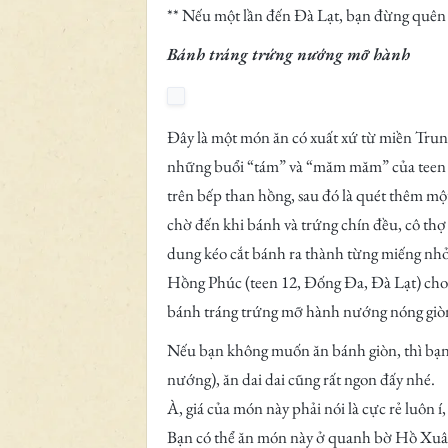
** Nếu một lần đến Đà Lạt, bạn đừng quên 
Bánh tráng trứng nướng mỡ hành
Đây là một món ăn có xuất xứ từ miền Trun
những buổi “tám” và “măm măm” của teen Đà
trên bếp than hồng, sau đó là quét thêm mộ
chờ đến khi bánh và trứng chín đều, cô thợ 
dung kéo cắt bánh ra thành từng miếng nhỏ 
Hồng Phúc (teen 12, Đống Đa, Đà Lạt) cho 
bánh tráng trứng mỡ hành nướng nóng giòn, 
Nếu bạn không muốn ăn bánh giòn, thì bạn
nướng), ăn dai dai cũng rất ngon đấy nhé.
À, giá của món này phải nói là cực rẻ luôn í,
Bạn có thể ăn món này ở quanh bờ Hồ Xuâ