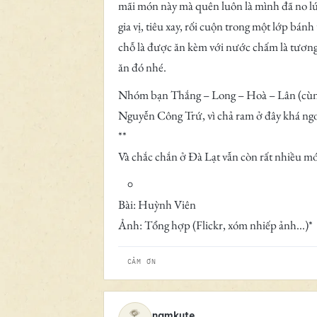
mãi món này mà quên luôn là mình đã no l
gia vị, tiêu xay, rối cuộn trong một lớp bá
chỗ là được ăn kèm với nước chấm là tương
ăn đó nhé.
Nhóm bạn Thắng – Long – Hoà – Lân (cùng l
Nguyễn Công Trứ, vì chả ram ở đây khá ngon,
**
Và chắc chắn ở Đà Lạt vẫn còn rất nhiều món 
Bài: Huỳnh Viên
Ảnh: Tổng hợp (Flickr, xóm nhiếp ảnh...)*
CẢM ƠN
namkute