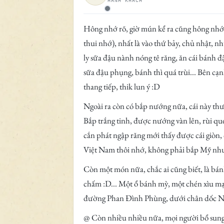
HÀNH KHÁCH
Ngoại tuyến
Hông nhớ rõ, giờ mún kể ra cũng hông nhớ
thui nhớ), nhất là vào thứ bảy, chủ nhật, 
ly sữa đậu nành nóng tê răng, ăn cái bánh 
sữa đậu phụng, bánh thì quá trùi... Bên cạ
thang tiếp, thik lun ý :D
Ngoài ra còn có bắp nướng nữa, cái này thườ
Bắp trắng tinh, được nướng vàn lên, rùi q
cắn phát ngập răng mới thấy được cái giòn, 
Việt Nam thôi nhớ, không phải bắp Mỹ như
Còn một món nữa, chắc ai cũng biết, là bán
chấm :D... Một ổ bánh mỳ, một chén xìu mại,
đường Phan Đình Phùng, dưới chân dốc Ngã
@ Còn nhiều nhiều nữa, mọi người bổ sung 