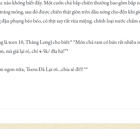
úc nào không biết đấy. Một cuốn chả bắp chiên thường bao gồm bắp
nh tráng mỏng, sau đó được chiên thật giòn trên dầu nóng cho đến khi 
 đậu phụng béo béo, có thịt xay rất vừa miệng, chính loại nước chấm
à teen 10, Thăng Long) cho biết:* “Món chả ram có bán rất nhiều nơ
 mà giá lại rẻ, chỉ 4-5k/ đĩa hà!”*
ngon nữa, Teens Đà Lạt ơi...chia sẻ đi!!! **