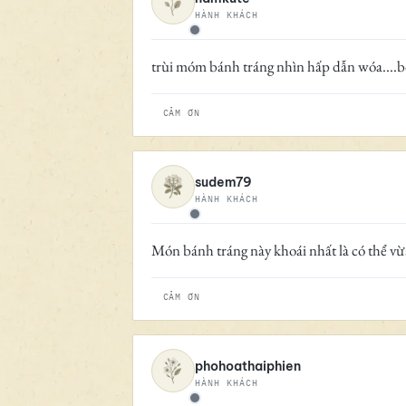
HÀNH KHÁCH
Ngoại tuyến
trùi móm bánh tráng nhìn hấp dẫn wóa....b
CẢM ƠN
sudem79
HÀNH KHÁCH
Ngoại tuyến
Món bánh tráng này khoái nhất là có thể vừa 
CẢM ƠN
phohoathaiphien
HÀNH KHÁCH