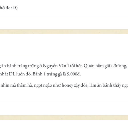
nhớ đc :D)
 ăn bánh tráng trứng ở Nguyễn Văn Trỗi hết. Quán nằm giữa đường, q
nhất DL luôn đó. Bánh 1 trứng gà là 5.000đ.
 nhìn mà thèm hà, ngọt ngào như honey zậy đóa, làm ăn bánh thấy ngo