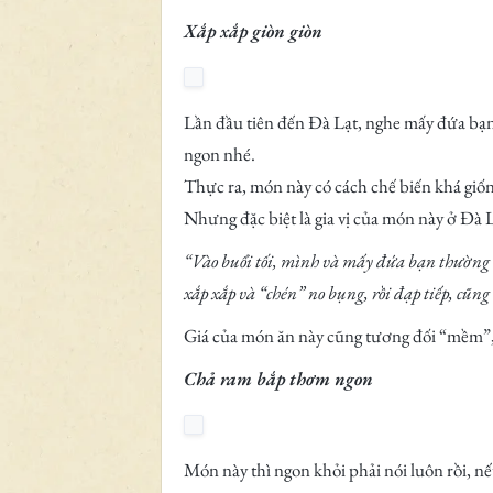
Xắp xắp giòn giòn
Lần đầu tiên đến Đà Lạt, nghe mấy đứa bạn 
ngon nhé.
Thực ra, món này có cách chế biến khá giố
Nhưng đặc biệt là gia vị của món này ở Đà L
“Vào buổi tối, mình và mấy đứa bạn thường ha
xắp xắp và “chén” no bụng, rồi đạp tiếp, cũng 
Giá của món ăn này cũng tương đối “mềm”, k
Chả ram bắp thơm ngon
Món này thì ngon khỏi phải nói luôn rồi, nế