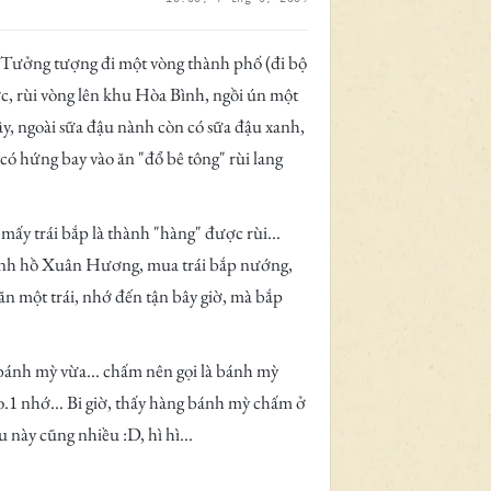
 Tưởng tượng đi một vòng thành phố (đi bộ
ợc, rùi vòng lên khu Hòa Bình, ngồi ún một
ây, ngoài sữa đậu nành còn có sữa đậu xanh,
có hứng bay vào ăn "đổ bê tông" rùi lang
 mấy trái bắp là thành "hàng" được rùi...
quanh hồ Xuân Hương, mua trái bắp nướng,
 ăn một trái, nhớ đến tận bây giờ, mà bắp
 bánh mỳ vừa... chấm nên gọi là bánh mỳ
no.1 nhớ... Bi giờ, thấy hàng bánh mỳ chấm ở
ày cũng nhiều :D, hì hì...