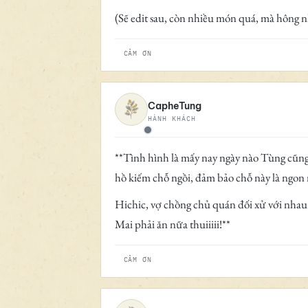
(Sẽ edit sau, còn nhiều món quá, mà hông 
CẢM ƠN
CapheTung
HÀNH KHÁCH
Ngoại tuyến
**Tình hình là mấy nay ngày nào Tùng cũng
hồ kiếm chỗ ngồi, đảm bảo chỗ này là ngon 
Hichic, vợ chồng chủ quán đối xử với nhau
Mai phải ăn nữa thuiiiii!**
CẢM ƠN