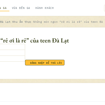
N GA
VỪA ĐẾN GA
HÀNH KHÁCH
 Đà Lạt
Khu Ẩm thực
Những món ngon “rẻ ơi là rẻ” của teen Đà 
ẻ ơi là rẻ” của teen Đà Lạt
ĐĂNG NHẬP ĐỂ TRẢ LỜI