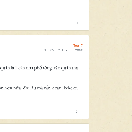
0
Toa 7
16:05, 7 thg 5, 2009
uán là 1 căn nhà phố rộng, vào quán tha
n hơn nữa, đợi lâu mà vẫn k cáu, kekeke.
3