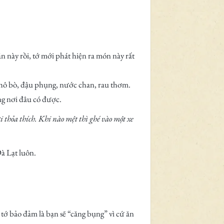
 này rồi, tớ mới phát hiện ra món này rất
khô bò, đậu phụng, nước chan, rau thơm.
ông nơi đâu có được.
 thỏa thích. Khi nào mệt thì ghé vào một xe
à Lạt luôn.
 tớ bảo đảm là bạn sẽ “căng bụng” vì cứ ăn