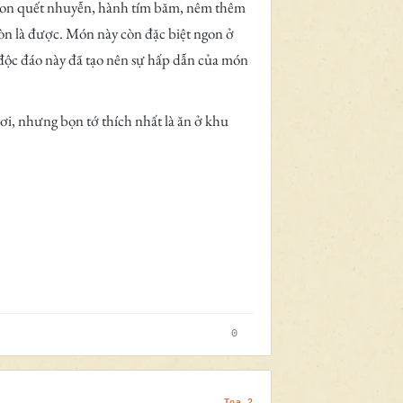
 non quết nhuyễn, hành tím băm, nêm thêm
giòn là được. Món này còn đặc biệt ngon ở
 độc đáo này đã tạo nên sự hấp dẫn của món
i, nhưng bọn tớ thích nhất là ăn ở khu
0
Toa 2