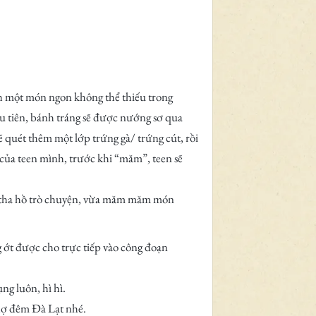
nh một món ngon không thể thiếu trong
u tiên, bánh tráng sẽ được nướng sơ qua
 quét thêm một lớp trứng gà/ trứng cút, rồi
à của teen mình, trước khi “măm”, teen sẽ
ừa tha hồ trò chuyện, vừa măm măm món
ớt được cho trực tiếp vào công đoạn
ụng luôn, hì hì.
hợ đêm Đà Lạt nhé.