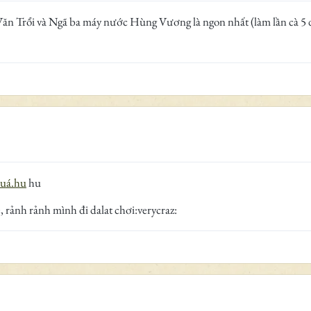
n Trổi và Ngã ba máy nước Hùng Vương là ngon nhất (làm lần cà 5 dĩa
uá.hu
hu
, rảnh rảnh mình đi dalat chơi:verycraz: