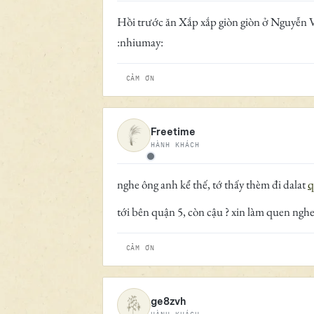
Ngoại tuyến
Hồi trước ăn Xắp xắp giòn giòn ở Nguyễn Vă
:nhiumay:
CẢM ƠN
Freetime
HÀNH KHÁCH
Ngoại tuyến
nghe ông anh kể thế, tớ thấy thèm đi dalat
q
tới bên quận 5, còn cậu ? xin làm quen nghe
CẢM ƠN
ge8zvh