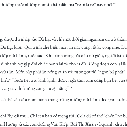
thưởng thức những món ăn hấp dẫn mà “rẻ ơi là rẻ” này nhé!**
g, được du nhập vào Đà Lạt và chỉ một thời gian ngắn sau đã trở thà
 Lạt luôn. Qui trình chế biến món ăn này cũng rất kỳ công nhé. Đầ
t lớp mỡ hành, ruốc xào. Khi bánh tráng bắt đầu nở giòn, người bán sẽ
sẽ nhanh tay gập đôi chiếc bánh lại và cho ra đĩa. Công đoạn còn lại l
vừa ăn. Món này phải ăn nóng và ăn với tương ớt thì “ngon bá phát”.
biết:* “Giữa tiết trời lành lạnh, được ngồi túm tụm cùng bạn bè, v
cay cay thì không còn gì tuyệt bằng”. *
 có thể yêu cầu món bánh tráng trứng nướng mỡ hành dẻo (với tương 
 chỉ 2k/ cái thui. Chỉ cần bạn có trong túi 10k là đã có thể “chén” no b
n Hương và các con đường Vạn Kiếp, Bùi Thị Xuân và quanh khu c