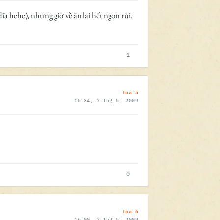
 hehe), nhưng giờ về ăn lai hết ngon rùi.
1
Toa 5
15:34, 7 thg 5, 2009
0
Toa 6
16:00, 7 thg 5, 2009