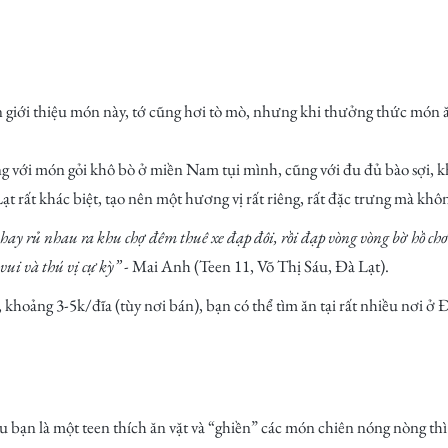
giới thiệu món này, tớ cũng hơi tò mò, nhưng khi thưởng thức món ăn
ng với món gỏi khô bò ở miền Nam tụi mình, cũng với đu đủ bào sợi, 
ạt rất khác biệt, tạo nên một hương vị rất riêng, rất đặc trưng mà kh
y rủ nhau ra khu chợ đêm thuê xe đạp đôi, rồi đạp vòng vòng bờ hồ chơi
vui và thú vị cự kỳ”
- Mai Anh (Teen 11, Võ Thị Sáu, Đà Lạt).
hoảng 3-5k/đĩa (tùy nơi bán), bạn có thể tìm ăn tại rất nhiều nơi ở Đ
u bạn là một teen thích ăn vặt và “ghiền” các món chiên nóng nòng thì