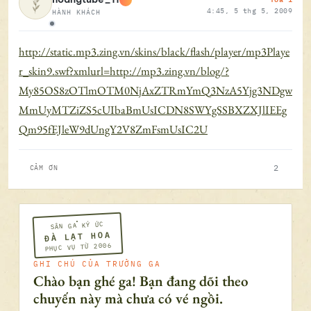
4:45, 5 thg 5, 2009
HÀNH KHÁCH
Ngoại tuyến
http://static.mp3.zing.vn/skins/black/flash/player/mp3Playe
r_skin9.swf?xmlurl=http://mp3.zing.vn/blog/?
My85OS8zOTlmOTM0NjAxZTRmYmQ3NzA5Yjg3NDgw
MmUyMTZiZS5cUIbaBmUsICDN8SWYgSSBXZXJlIEEg
Qm95fEJleW9dUngY2V8ZmFsmUsIC2U
2
CẢM ƠN
SÂN GA KÝ ỨC
ĐÀ LẠT HOA
PHỤC VỤ TỪ 2006
GHI CHÚ CỦA TRƯỞNG GA
Chào bạn ghé ga! Bạn đang dõi theo
chuyến này mà chưa có vé ngồi.