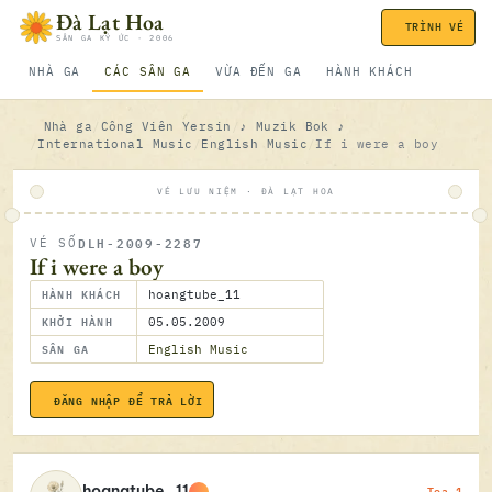
Bỏ qua nội dung
Đà Lạt Hoa
TRÌNH VÉ
SÂN GA KÝ ỨC · 2006
NHÀ GA
CÁC SÂN GA
VỪA ĐẾN GA
HÀNH KHÁCH
Nhà ga
Công Viên Yersin
♪ Muzik Bok ♪
International Music
English Music
If i were a boy
VÉ LƯU NIỆM · ĐÀ LẠT HOA
DLH-2009-2287
VÉ SỐ
ĐÃ SOÁ
If i were a boy
HÀNH KHÁCH
hoangtube_11
KHỞI HÀNH
05.05.2009
SÂN GA
English Music
ĐĂNG NHẬP ĐỂ TRẢ LỜI
05.05.2
Toa 1
hoangtube_11