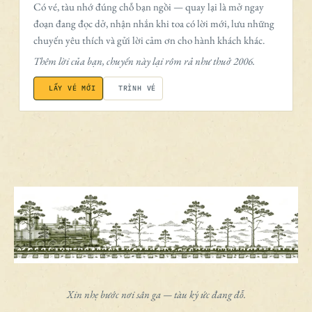
Có vé, tàu nhớ đúng chỗ bạn ngồi — quay lại là mở ngay
đoạn đang đọc dở, nhận nhắn khi toa có lời mới, lưu những
chuyến yêu thích và gửi lời cảm ơn cho hành khách khác.
Thêm lời của bạn, chuyến này lại rôm rả như thuở 2006.
LẤY VÉ MỚI
TRÌNH VÉ
Xin nhẹ bước nơi sân ga — tàu ký ức đang đỗ.