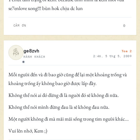
se7enlove xong!!! bùn hok chịu dc lun
0
CẢM ƠN
Toa 2
ge8zvh
2:46, 5 thg 5, 2009
HÀNH KHÁCH
Ngoại tuyến
Mỗi ngưòi đến và đi bao giờ cũng để lại một khoảng trống và
khoảng trống ấy không bao giờ được lấp đầy.
Không thể nói ai đó đừng đi là nguời đó sẽ không đi nữa.
Không thể nói mình đừng đau là sẽ không đau nữa.
Một người không đi mà mãi mãi sống trong tim ngưòi khác...
Vui lên nhớ, Kem ;)