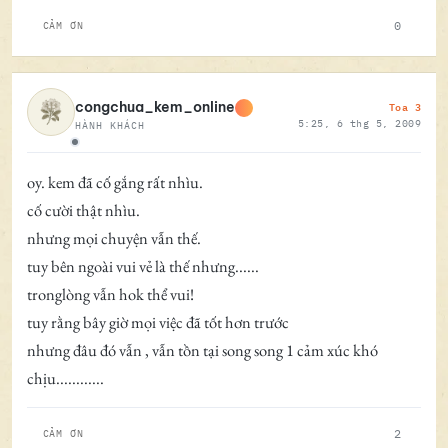
0
CẢM ƠN
Toa 3
congchua_kem_online
5:25, 6 thg 5, 2009
HÀNH KHÁCH
Ngoại tuyến
oy. kem đã cố gắng rất nhìu.
cố cười thật nhìu.
nhưng mọi chuyện vẫn thế.
tuy bên ngoài vui vẻ là thế nhưng......
tronglòng vẫn hok thể vui!
tuy rằng bây giờ mọi việc đã tốt hơn trước
nhưng đâu đó vẫn , vẫn tồn tại song song 1 cảm xúc khó
chịu............
2
CẢM ƠN