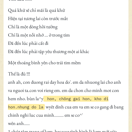
Quá khứ sẽ chỉ mãi là quá khứ
Hiện tại tương lai còn trước mắt
Chỉ là một dòng hồi tưởng
Chỉ là một nỗi nhớ ... ở trong tim
Đã đến lúc phải cất đi
Đã đến lúc phải tập yêu thương một ai khác
Một thoáng bình yên cho trái tim mềm
Thế là đủ !!!
anh ah, con duong rai day hoa do'. em da nhuong lai cho anh
va nguoi ta.con voi rieng em. em da chon cho minh mot con
hem nho. bùn la^y
hon, chông gai hon, kho di
wyêt dinh cua em va em se co gang di bang
hon.nhung do la
chinh nghi luc cua minh........ em se co^'
wên anh.....
1 chút tâm trạng of kem. because tình hình là kem mới vừa