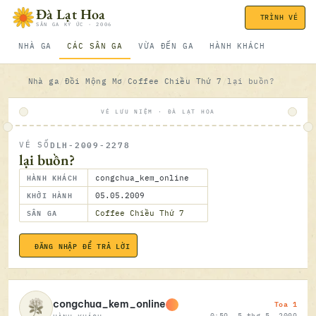
Bỏ qua nội dung
Đà Lạt Hoa
TRÌNH VÉ
SÂN GA KÝ ỨC · 2006
NHÀ GA
CÁC SÂN GA
VỪA ĐẾN GA
HÀNH KHÁCH
Nhà ga
Đồi Mộng Mơ
Coffee Chiều Thứ 7
lại buồn?
VÉ LƯU NIỆM · ĐÀ LẠT HOA
DLH-2009-2278
VÉ SỐ
ĐÃ SOÁ
lại buồn?
HÀNH KHÁCH
congchua_kem_online
KHỞI HÀNH
05.05.2009
SÂN GA
Coffee Chiều Thứ 7
ĐĂNG NHẬP ĐỂ TRẢ LỜI
05.05.2
Toa 1
congchua_kem_online
0:59, 5 thg 5, 2009