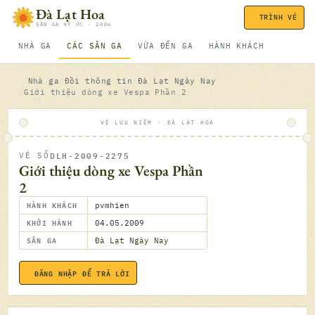
Bỏ qua nội dung
Đà Lạt Hoa
TRÌNH VÉ
SÂN GA KÝ ỨC · 2006
NHÀ GA
CÁC SÂN GA
VỪA ĐẾN GA
HÀNH KHÁCH
Nhà ga
Đồi thông tin
Đà Lạt Ngày Nay
Giới thiệu dòng xe Vespa Phần 2
VÉ LƯU NIỆM · ĐÀ LẠT HOA
DLH-2009-2275
VÉ SỐ
ĐÃ SOÁ
Giới thiệu dòng xe Vespa Phần
2
HÀNH KHÁCH
pvmhien
KHỞI HÀNH
04.05.2009
SÂN GA
Đà Lạt Ngày Nay
ĐĂNG NHẬP ĐỂ TRẢ LỜI
04.05.2