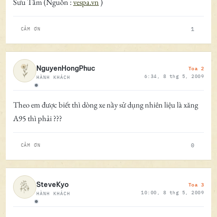
Sưu Tầm (Nguồn :
vespa.vn
)
1
CẢM ƠN
Toa 2
NguyenHongPhuc
6:34, 8 thg 5, 2009
HÀNH KHÁCH
Ngoại tuyến
Theo em được biết thì dòng xe nầy sử dụng nhiên liệu là xăng
A95 thì phải ???
0
CẢM ƠN
Toa 3
SteveKyo
10:00, 8 thg 5, 2009
HÀNH KHÁCH
Ngoại tuyến