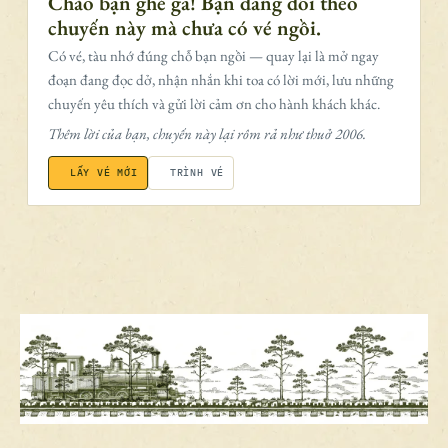
Chào bạn ghé ga! Bạn đang dõi theo
chuyến này mà chưa có vé ngồi.
Có vé, tàu nhớ đúng chỗ bạn ngồi — quay lại là mở ngay
đoạn đang đọc dở, nhận nhắn khi toa có lời mới, lưu những
chuyến yêu thích và gửi lời cảm ơn cho hành khách khác.
Thêm lời của bạn, chuyến này lại rôm rả như thuở 2006.
LẤY VÉ MỚI
TRÌNH VÉ