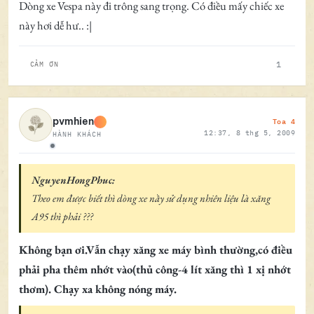
Dòng xe Vespa này đi trông sang trọng. Có điều mấy chiếc xe
này hơi dễ hư.. :|
1
CẢM ƠN
Toa 4
pvmhien
12:37, 8 thg 5, 2009
HÀNH KHÁCH
Ngoại tuyến
NguyenHongPhuc:
Theo em được biết thì dòng xe nầy sử dụng nhiên liệu là xăng
A95 thì phải ???
Không bạn ơi.Vẫn chạy xăng xe máy bình thường,có điều
phải pha thêm nhớt vào(thủ công-4 lít xăng thì 1 xị nhớt
thơm). Chạy xa không nóng máy.