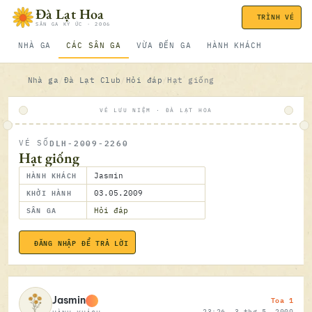
Bỏ qua nội dung
Đà Lạt Hoa
TRÌNH VÉ
SÂN GA KÝ ỨC · 2006
NHÀ GA
CÁC SÂN GA
VỪA ĐẾN GA
HÀNH KHÁCH
Nhà ga
Đà Lạt Club
Hỏi đáp
Hạt giống
VÉ LƯU NIỆM · ĐÀ LẠT HOA
DLH-2009-2260
VÉ SỐ
ĐÃ SOÁ
Hạt giống
HÀNH KHÁCH
Jasmin
KHỞI HÀNH
03.05.2009
SÂN GA
Hỏi đáp
ĐĂNG NHẬP ĐỂ TRẢ LỜI
03.05.2
Toa 1
Jasmin
23:26, 3 thg 5, 2009