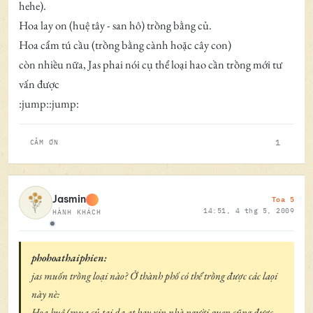
hehe).
Hoa lay on (huệ tây - san hô) trồng bằng củ.
Hoa cẩm tú cầu (trồng bằng cành hoặc cây con)
còn nhiều nữa, Jas phai nói cụ thể loại hao cần trồng mới tư
vấn được
:jump::jump:
1
CẢM ƠN
Toa 5
Jasmin
14:51, 4 thg 5, 2009
HÀNH KHÁCH
Ngoại tuyến
phohoathaiphien:
jas muốn trồng loại nào? Ở thành phố có thể trồng được các laọi
này nè:
Hoa huệ (mua củ tại da at hay xin nhà người quen cũng được