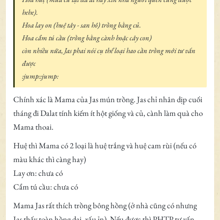
hehe).
Hoa lay on (huệ tây - san hô) trồng bằng củ.
Hoa cẩm tú cầu (trồng bằng cành hoặc cây con)
còn nhiều nữa, Jas phai nói cụ thể loại hao cần trồng mới tư vấn
được
:jump::jump:
Chính xác là Mama của Jas mún trồng. Jas chỉ nhân dịp cuối
tháng đi Dalat tính kiếm ít hột giống và củ, cành làm quà cho
Mama thoai.
Huệ thì Mama có 2 loại là huệ trắng và huệ cam rùi (nếu có
màu khác thì càng hay)
Lay ơn: chưa có
Cẩm tú cầu: chưa có
Mama Jas rất thích trồng bông hồng (ở nhà cũng có nhưng
Jas thấy toàn hồng dại, xấu ỉn). Nếu được thì PHTP tư vấn