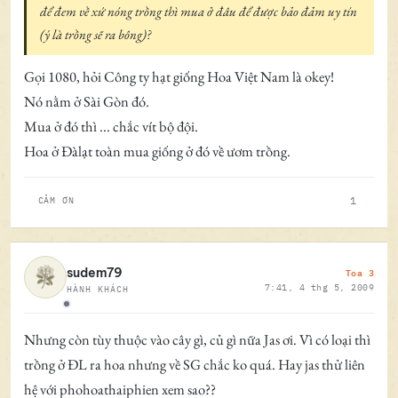
để đem về xứ nóng trồng thì mua ở đâu để được bảo đảm uy tín
(ý là trồng sẽ ra bông)?
Gọi 1080, hỏi Công ty hạt giống Hoa Việt Nam là okey!
Nó nằm ở Sài Gòn đó.
Mua ở đó thì ... chắc vít bộ đội.
Hoa ở Đàlạt toàn mua giống ở đó về ươm trồng.
1
CẢM ƠN
Toa 3
sudem79
7:41, 4 thg 5, 2009
HÀNH KHÁCH
Ngoại tuyến
Nhưng còn tùy thuộc vào cây gì, củ gì nữa Jas ơi. Vì có loại thì
trồng ở ĐL ra hoa nhưng về SG chắc ko quá. Hay jas thử liên
hệ với phohoathaiphien xem sao??