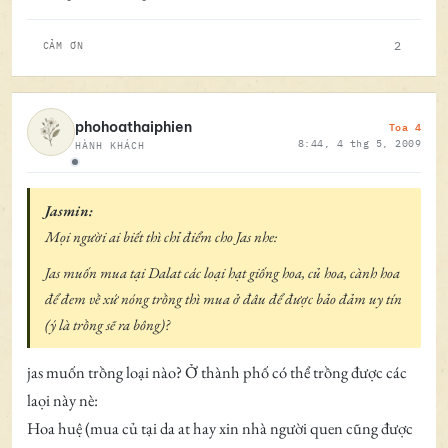
2
CẢM ƠN
Toa 4
phohoathaiphien
8:44, 4 thg 5, 2009
HÀNH KHÁCH
Ngoại tuyến
Jasmin:
Mọi người ai biết thì chỉ điểm cho Jas nhe:
Jas muốn mua tại Dalat các loại hạt giống hoa, củ hoa, cành hoa
để đem về xứ nóng trồng thì mua ở đâu để được bảo đảm uy tín
(ý là trồng sẽ ra bông)?
jas muốn trồng loại nào? Ở thành phố có thể trồng được các
laọi này nè:
Hoa huệ (mua củ tại da at hay xin nhà người quen cũng được