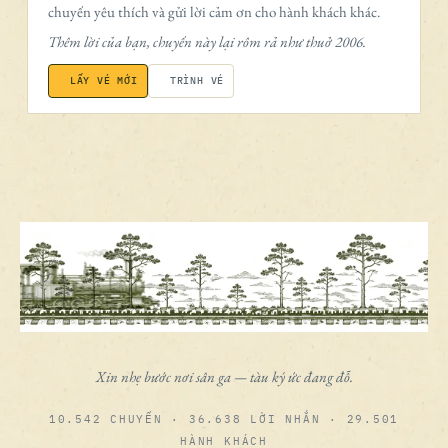
chuyến yêu thích và gửi lời cảm ơn cho hành khách khác.
Thêm lời của bạn, chuyến này lại rôm rả như thuở 2006.
LẤY VÉ MỚI
TRÌNH VÉ
Xin nhẹ bước nơi sân ga — tàu ký ức đang đỗ.
10.542 CHUYẾN · 36.638 LỜI NHẮN · 29.501
HÀNH KHÁCH