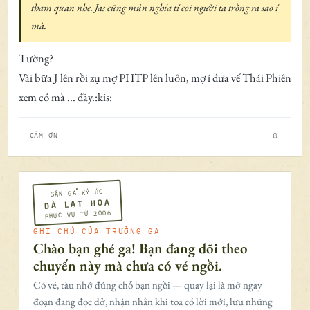
tham quan nhe. Jas cũng mún nghía tí coi người ta trồng ra sao í
mà.
Tường?
Vài bữa J lên rồi zụ mợ PHTP lên luôn, mợ í đưa vế Thái Phiên
xem có mà ... đầy.:kis:
0
CẢM ƠN
SÂN GA KÝ ỨC
ĐÀ LẠT HOA
PHỤC VỤ TỪ 2006
GHI CHÚ CỦA TRƯỞNG GA
Chào bạn ghé ga! Bạn đang dõi theo
chuyến này mà chưa có vé ngồi.
Có vé, tàu nhớ đúng chỗ bạn ngồi — quay lại là mở ngay
đoạn đang đọc dở, nhận nhắn khi toa có lời mới, lưu những