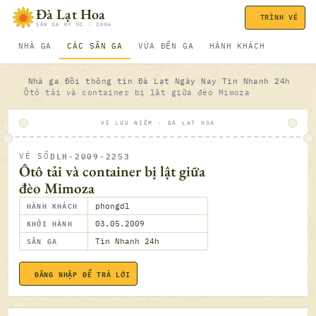
Bỏ qua nội dung
Đà Lạt Hoa
TRÌNH VÉ
SÂN GA KÝ ỨC · 2006
NHÀ GA
CÁC SÂN GA
VỪA ĐẾN GA
HÀNH KHÁCH
Nhà ga
Đồi thông tin
Đà Lạt Ngày Nay
Tin Nhanh 24h
Ôtô tải và container bị lật giữa đèo Mimoza
VÉ LƯU NIỆM · ĐÀ LẠT HOA
DLH-2009-2253
VÉ SỐ
ĐÃ SOÁ
Ôtô tải và container bị lật giữa
đèo Mimoza
HÀNH KHÁCH
phongdl
KHỞI HÀNH
03.05.2009
SÂN GA
Tin Nhanh 24h
ĐĂNG NHẬP ĐỂ TRẢ LỜI
03.05.2