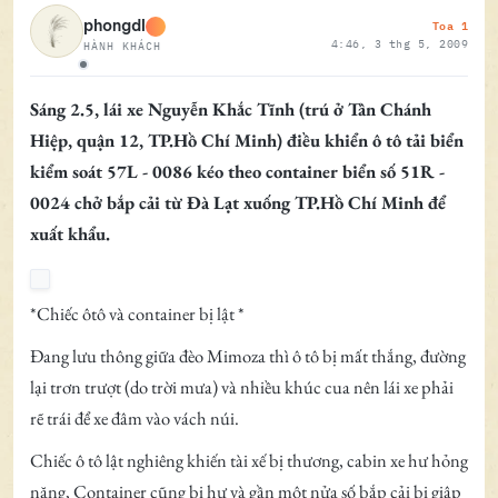
Toa 1
phongdl
4:46, 3 thg 5, 2009
HÀNH KHÁCH
Ngoại tuyến
Sáng 2.5, lái xe Nguyễn Khắc Tĩnh (trú ở Tân Chánh
Hiệp, quận 12, TP.Hồ Chí Minh) điều khiển ô tô tải biển
kiểm soát 57L - 0086 kéo theo container biển số 51R -
0024 chở bắp cải từ Đà Lạt xuống TP.Hồ Chí Minh để
xuất khẩu.
*Chiếc ôtô và container bị lật *
Đang lưu thông giữa đèo Mimoza thì ô tô bị mất thắng, đường
lại trơn trượt (do trời mưa) và nhiều khúc cua nên lái xe phải
rẽ trái để xe đâm vào vách núi.
Chiếc ô tô lật nghiêng khiến tài xế bị thương, cabin xe hư hỏng
nặng, Container cũng bị hư và gần một nửa số bắp cải bị giập