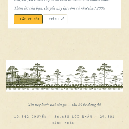
Thêm lời của bạn, chuyến này lại rôm rả như thuở 2006.
LẤY VÉ MỚI
TRÌNH VÉ
Xin nhẹ bước nơi sân ga — tàu ký ức đang đỗ.
10.542 CHUYẾN · 36.638 LỜI NHẮN · 29.501
HÀNH KHÁCH