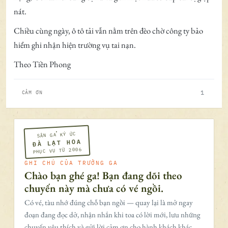
nát.
Chiều cùng ngày, ô tô tải vẫn nằm trên đèo chờ công ty bảo
hiểm ghi nhận hiện trường vụ tai nạn.
Theo Tiền Phong
1
CẢM ƠN
SÂN GA KÝ ỨC
ĐÀ LẠT HOA
PHỤC VỤ TỪ 2006
GHI CHÚ CỦA TRƯỞNG GA
Chào bạn ghé ga! Bạn đang dõi theo
chuyến này mà chưa có vé ngồi.
Có vé, tàu nhớ đúng chỗ bạn ngồi — quay lại là mở ngay
đoạn đang đọc dở, nhận nhắn khi toa có lời mới, lưu những
chuyến yêu thích và gửi lời cảm ơn cho hành khách khác.