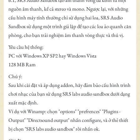
6.1, SRS Audio Sandbox tạo âm thanh vòng đa kênh từ mọi
nguồn âm thanh, kể cả stereo và mono. Ngược lại, với những
cấu hình máy tính thường chỉ sử dụng hai loa, SRS Audio
Sandbox sử dụng một trình giả lập để tạo các loa ảo quanh căn
phòng, cho bạn trải nghiệm âm thanh vòng thực và thú vị.
Yêu cầu hệ thống:
PC với Windows XP SP2 hay Windows Vista
128 MB Ram
Chú ý:
Sau khi cài đặt và áp dụng addon, hãy đảm bảo cấu hình trình
chơi nhạc của bạn sử dụng SRS labs audio sandbox dưới dạng
xuất mặc định.
Ví dụ với Winamp: chọn "options" "prefrences" "Plugins -
Output" "Directsound output" nhấn configure, và ở thẻ thiết
bị chọn "SRS labs audio sandbox" rồi nhấn ok.