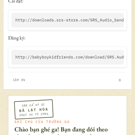
Cài đặt:
Đăng ký:
0
CẢM ƠN
SÂN GA KÝ ỨC
ĐÀ LẠT HOA
PHỤC VỤ TỪ 2006
GHI CHÚ CỦA TRƯỞNG GA
Chào bạn ghé ga! Bạn đang dõi theo