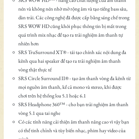
SRS WOW HD™ - nâng cao chất lượng của âm thanh
nén và không nén nhờ mở rộng âm và tạo tiếng bass sâu,
dàn trải. Các công nghệ đã được cấp bằng sáng chế trong
SRS WOW HD cũng khôi phục thông tin bị mất trong
quá trình mix nhạc để tạo ra trải nghiệm âm thanh tự
nhiên hơn
SRS TruSurround XT® - tái tạo chính xác nội dung đa
kênh qua hai speaker để tạo ra trải nghiệm âm thanh
vòng thật thực tế
SRS Circle Surround II® - tạo âm thanh vòng đa kênh từ
mọi nguồn âm thanh, kể cả mono và stereo, khi được
chơi trên hệ thống loa 5.1 hoặc 6.1
SRS Headphone 360™ - cho bạn trải nghiệm âm thanh
vòng 5.1 qua tai nghe
Có các tính năng cải thiện âm thanh nâng cao vì vậy bạn
có thể tinh chỉnh và tùy biến nhạc, phim hay video của