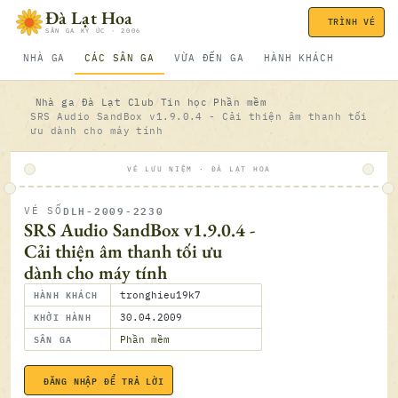
Bỏ qua nội dung
Đà Lạt Hoa
TRÌNH VÉ
SÂN GA KÝ ỨC · 2006
NHÀ GA
CÁC SÂN GA
VỪA ĐẾN GA
HÀNH KHÁCH
Nhà ga
Đà Lạt Club
Tin học
Phần mềm
SRS Audio SandBox v1.9.0.4 - Cải thiện âm thanh tối
ưu dành cho máy tính
VÉ LƯU NIỆM · ĐÀ LẠT HOA
DLH-2009-2230
VÉ SỐ
ĐÃ SOÁ
SRS Audio SandBox v1.9.0.4 -
Cải thiện âm thanh tối ưu
dành cho máy tính
HÀNH KHÁCH
tronghieu19k7
KHỞI HÀNH
30.04.2009
SÂN GA
Phần mềm
30.04.2
ĐĂNG NHẬP ĐỂ TRẢ LỜI