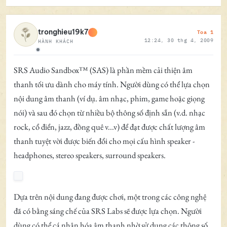
Toa 1
tronghieu19k7
12:24, 30 thg 4, 2009
HÀNH KHÁCH
Ngoại tuyến
SRS Audio Sandbox™ (SAS) là phần mềm cải thiện âm
thanh tối ưu dành cho máy tính. Người dùng có thể lựa chọn
nội dung âm thanh (ví dụ. âm nhạc, phim, game hoặc giọng
nói) và sau đó chọn từ nhiều bộ thông số định sẵn (v.d. nhạc
rock, cổ điển, jazz, đồng quê v...v) để đạt được chất lượng âm
thanh tuyệt vời được biến đổi cho mọi cấu hình speaker -
headphones, stereo speakers, surround speakers.
Dựa trên nội dung đang được chơi, một trong các công nghệ
đã có bằng sáng chế của SRS Labs sẽ được lựa chọn. Người
dùng có thể cá nhân hóa âm thanh nhờ sử dụng các thông số