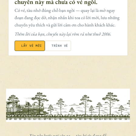
chuyến này mà chưa có vé ngồi.
Có vé, tàu nhớ đúng chỗ bạn ngồi — quay lại là mở ngay
đoạn đang đọc dở, nhận nhắn khi toa có lời mới, lưu những
chuyến yêu thích và gửi lời cảm ơn cho hành khách khác.
Thêm lời của bạn, chuyến này lại rôm rả như thuở 2006.
LẤY VÉ MỚI
TRÌNH VÉ
Xin nhẹ bước nơi sân ga — tàu ký ức đang đỗ.