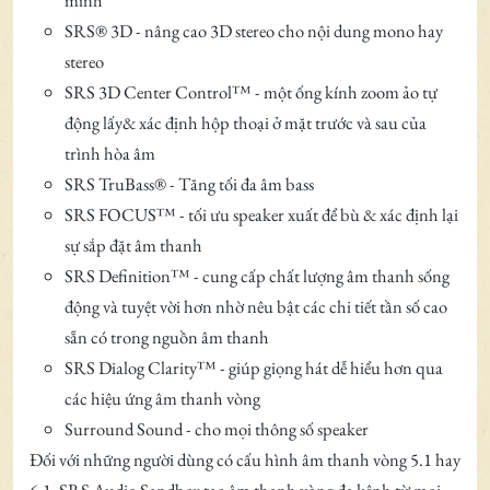
mình
SRS® 3D - nâng cao 3D stereo cho nội dung mono hay
stereo
SRS 3D Center Control™ - một ống kính zoom ảo tự
động lấy& xác định hộp thoại ở mặt trước và sau của
trình hòa âm
SRS TruBass® - Tăng tối đa âm bass
SRS FOCUS™ - tối ưu speaker xuất để bù & xác định lại
sự sắp đặt âm thanh
SRS Definition™ - cung cấp chất lượng âm thanh sống
động và tuyệt vời hơn nhờ nêu bật các chi tiết tần số cao
sẵn có trong nguồn âm thanh
SRS Dialog Clarity™ - giúp giọng hát dễ hiểu hơn qua
các hiệu ứng âm thanh vòng
Surround Sound - cho mọi thông số speaker
Đối với những người dùng có cấu hình âm thanh vòng 5.1 hay