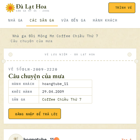
Bỏ qua nội dung
Đà Lạt Hoa
TRÌNH VÉ
SÂN GA KÝ ỨC · 2006
NHÀ GA
CÁC SÂN GA
VỪA ĐẾN GA
HÀNH KHÁCH
Nhà ga
Đồi Mộng Mơ
Coffee Chiều Thứ 7
Câu chuyện của mưa
VÉ LƯU NIỆM · ĐÀ LẠT HOA
DLH-2009-2220
VÉ SỐ
ĐÃ SOÁ
Câu chuyện của mưa
HÀNH KHÁCH
hoangtube_11
KHỞI HÀNH
29.04.2009
SÂN GA
Coffee Chiều Thứ 7
ĐĂNG NHẬP ĐỂ TRẢ LỜI
29.04.2
Toa 1
hoangtube_11