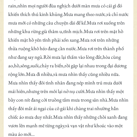
rain,nhìn mọi người đùa nghịch dưới màn mưa có cái gì đó
khiến thích thú kinh khủng.Mưa mang theo nước,và chỉ nước
mưa mới có những câu chuyện dài để kể.Mưa rơi xuống trên
những khu rừng già thâm u,tĩnh mịch.Mưa rơi trên mặt hồ
khiến mặt hồ yên tĩnh phải xốn xang.Mưa rơi trên những
thửa ruộng khô héo đang cần nước.Mưa rơi trên thành phố
như đang say ngủ.Rồi mưa lại thấm vào lòng đất,hòa cùng
ao,hồ,sông,suối,chảy ra biển,rồi gặp lại nhau trong đại dương
rộng lớn.Mưa đi nhiều,và mưa nhìn thấy cũng nhiều nữa.
Mưa nhìn thấy đôi tình nhân đang nép mình trú mưa dưới
mái hiên,nhưng trên môi lại nở nụ cười.Mưa nhìn thấy một
bầy con nít đang cởi truồng tắm mưa trong sân nhà.Mưa nhìn
thấy đôi mắt ái ngại của cô gái khi chàng trai nhường hẳn
chiếc áo mưa duy nhất.Mưa nhìn thấy những chồi xanh đang
vươn lên mạnh mẽ từng ngày,và vạn vật như khoác vào một
màu áo mới…