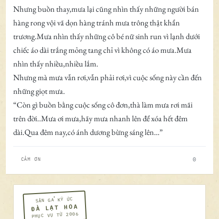
Nhưng buồn thay,mưa lại cũng nhìn thấy những người bán
hàng rong vội vã dọn hàng tránh mưa trông thật khẩn
trương.Mưa nhìn thấy những cô bé nữ sinh run vì lạnh dưới
chiếc áo dài trắng mỏng tang chỉ vì không có áo mưa.Mưa
nhìn thấy nhiều,nhiều lắm.
Nhưng mà mưa vẫn rơi,vẫn phải rơi,vì cuộc sống này cần đến
những giọt mưa.
“Còn gì buồn bằng cuộc sống cô đơn,thà làm mưa rơi mãi
trên đời..Mưa ơi mưa,hãy mưa nhanh lên để xóa hết đêm
dài.Qua đêm nay,có ánh dương bừng sáng lên…”
0
CẢM ƠN
SÂN GA KÝ ỨC
ĐÀ LẠT HOA
PHỤC VỤ TỪ 2006