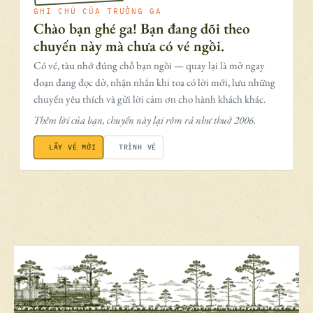
GHI CHÚ CỦA TRƯỞNG GA
Chào bạn ghé ga! Bạn đang dõi theo
chuyến này mà chưa có vé ngồi.
Có vé, tàu nhớ đúng chỗ bạn ngồi — quay lại là mở ngay
đoạn đang đọc dở, nhận nhắn khi toa có lời mới, lưu những
chuyến yêu thích và gửi lời cảm ơn cho hành khách khác.
Thêm lời của bạn, chuyến này lại rôm rả như thuở 2006.
LẤY VÉ MỚI
TRÌNH VÉ