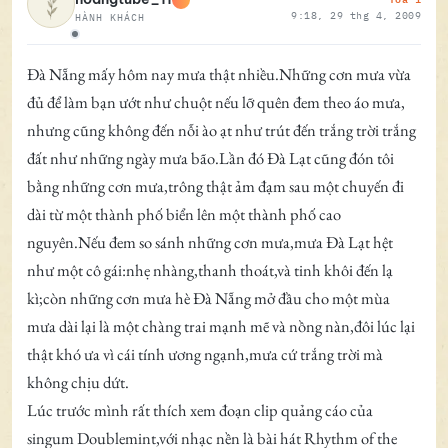
9:18, 29 thg 4, 2009
HÀNH KHÁCH
Ngoại tuyến
Đà Nẵng mấy hôm nay mưa thật nhiều.Những cơn mưa vừa
đủ để làm bạn ướt như chuột nếu lỡ quên đem theo áo mưa,
nhưng cũng không đến nỗi ào ạt như trút đến trắng trời trắng
đất như những ngày mưa bão.Lần đó Đà Lạt cũng đón tôi
bằng những cơn mưa,trông thật ảm đạm sau một chuyến đi
dài từ một thành phố biển lên một thành phố cao
nguyên.Nếu đem so sánh những cơn mưa,mưa Đà Lạt hệt
như một cô gái:nhẹ nhàng,thanh thoát,và tinh khôi đến lạ
kì;còn những cơn mưa hè Đà Nẵng mở đầu cho một mùa
mưa dài lại là một chàng trai mạnh mẽ và nồng nàn,đôi lúc lại
thật khó ưa vì cái tính ương ngạnh,mưa cứ trắng trời mà
không chịu dứt.
Lúc trước mình rất thích xem đoạn clip quảng cáo của
singum Doublemint,với nhạc nền là bài hát Rhythm of the