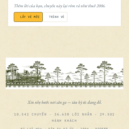
Thêm lời của bạn, chuyến này lại rôm rả như thuở 2006.
LẤY VÉ MỚI
TRÌNH VÉ
Xin nhẹ bước nơi sân ga — tàu ký ức đang đỗ.
10.542 CHUYẾN · 36.638 LỜI NHẮN · 29.501
HÀNH KHÁCH
ĐÀ LẠT HOA · SÂN GA KÝ ỨC · 2006 · NODEBB