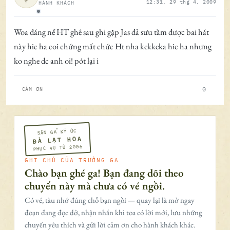
12:31, 29 thg 4, 2009
HÀNH KHÁCH
Ngoại tuyến
Woa đáng nể HT ghê sau ghi gặp Jas đả sưu tầm được bai hát
này hic ha coi chứng mất chức Ht nha kekkeka hic ha nhưng
ko nghe dc anh oi! pót lại i
0
CẢM ƠN
SÂN GA KÝ ỨC
ĐÀ LẠT HOA
PHỤC VỤ TỪ 2006
GHI CHÚ CỦA TRƯỞNG GA
Chào bạn ghé ga! Bạn đang dõi theo
chuyến này mà chưa có vé ngồi.
Có vé, tàu nhớ đúng chỗ bạn ngồi — quay lại là mở ngay
đoạn đang đọc dở, nhận nhắn khi toa có lời mới, lưu những
chuyến yêu thích và gửi lời cảm ơn cho hành khách khác.