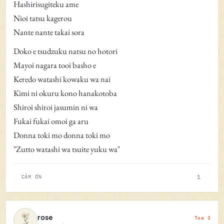
Hashirisugiteku ame
Nioi tatsu kagerou
Nante nante takai sora
Doko e tsudzuku natsu no hotori
Mayoi nagara tooi basho e
Keredo watashi kowaku wa nai
Kimi ni okuru kono hanakotoba
Shiroi shiroi jasumin ni wa
Fukai fukai omoi ga aru
Donna toki mo donna toki mo
"Zutto watashi wa tsuite yuku wa"
1
CẢM ƠN
Toa 2
rose