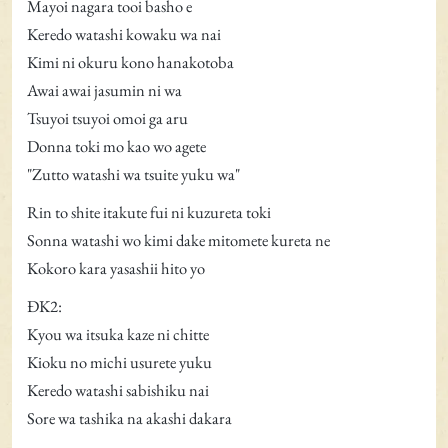
Mayoi nagara tooi basho e
Keredo watashi kowaku wa nai
Kimi ni okuru kono hanakotoba
Awai awai jasumin ni wa
Tsuyoi tsuyoi omoi ga aru
Donna toki mo kao wo agete
"Zutto watashi wa tsuite yuku wa"
Rin to shite itakute fui ni kuzureta toki
Sonna watashi wo kimi dake mitomete kureta ne
Kokoro kara yasashii hito yo
ĐK2:
Kyou wa itsuka kaze ni chitte
Kioku no michi usurete yuku
Keredo watashi sabishiku nai
Sore wa tashika na akashi dakara