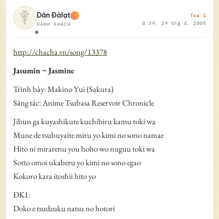
Toa 1
Dân Đàlạt
8:39, 29 thg 4, 2009
HÀNH KHÁCH
Ngoại tuyến
http://chacha.vn/song/13378
Jasumin ~ Jasmine
Trình bày: Makino Yui (Sakura)
Sáng tác: Anime Tsubasa Reservoir Chronicle
Jibun ga kuyashikute kuchibiru kamu toki wa
Mune de tsubuyaite miru yo kimi no sono namae
Hito ni mirarenu you hoho wo nuguu toki wa
Sotto omoi ukaberu yo kimi no sono egao
Kokoro kara itoshii hito yo
ĐK1:
Doko e tsudzuku natsu no hotori