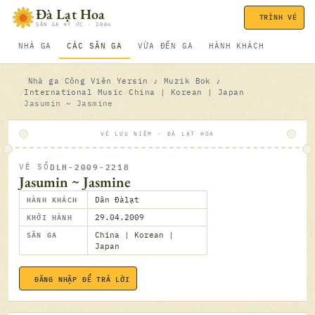
Bỏ qua nội dung
Đà Lạt Hoa
TRÌNH VÉ
SÂN GA KÝ ỨC · 2006
NHÀ GA
CÁC SÂN GA
VỪA ĐẾN GA
HÀNH KHÁCH
Nhà ga
Công Viên Yersin
♪ Muzik Bok ♪
International Music
China | Korean | Japan
Jasumin ~ Jasmine
VÉ LƯU NIỆM · ĐÀ LẠT HOA
DLH-2009-2218
VÉ SỐ
ĐÃ SOÁ
Jasumin ~ Jasmine
HÀNH KHÁCH
Dân Đàlạt
KHỞI HÀNH
29.04.2009
SÂN GA
China | Korean |
Japan
ĐĂNG NHẬP ĐỂ TRẢ LỜI
29.04.2