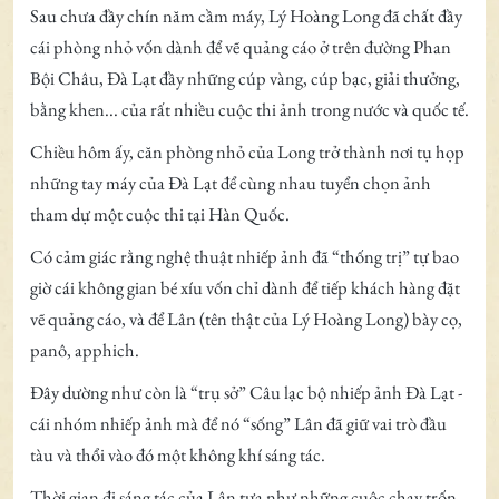
Sau chưa đầy chín năm cầm máy, Lý Hoàng Long đã chất đầy
cái phòng nhỏ vốn dành để vẽ quảng cáo ở trên đường Phan
Bội Châu, Đà Lạt đầy những cúp vàng, cúp bạc, giải thưởng,
bằng khen... của rất nhiều cuộc thi ảnh trong nước và quốc tế.
Chiều hôm ấy, căn phòng nhỏ của Long trở thành nơi tụ họp
những tay máy của Đà Lạt để cùng nhau tuyển chọn ảnh
tham dự một cuộc thi tại Hàn Quốc.
Có cảm giác rằng nghệ thuật nhiếp ảnh đã “thống trị” tự bao
giờ cái không gian bé xíu vốn chỉ dành để tiếp khách hàng đặt
vẽ quảng cáo, và để Lân (tên thật của Lý Hoàng Long) bày cọ,
panô, apphich.
Đây dường như còn là “trụ sở” Câu lạc bộ nhiếp ảnh Đà Lạt -
cái nhóm nhiếp ảnh mà để nó “sống” Lân đã giữ vai trò đầu
tàu và thổi vào đó một không khí sáng tác.
Thời gian đi sáng tác của Lân tựa như những cuộc chạy trốn