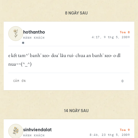
8 NGÀY SAU
Toa 8
hothantho
4:17, 9 thg 5, 2009
HÀNH KHÁCH
Ngoại tuyến
e kết tam^' banh' xeo- doa' lâu rui- chua an banh' xeo- o dl
nua~~(^_^)
0
CẢM ƠN
14 NGÀY SAU
Toa 9
sinhviendalat
8:46, 23 thg 5, 2009
HÀNH KHÁCH