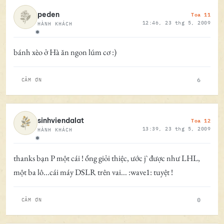
Toa 11
peden
12:46, 23 thg 5, 2009
HÀNH KHÁCH
Ngoại tuyến
bánh xèo ở Hà ăn ngon lúm cơ :)
6
CẢM ƠN
Toa 12
sinhviendalat
13:39, 23 thg 5, 2009
HÀNH KHÁCH
Ngoại tuyến
thanks bạn P một cái ! ổng giỏi thiệc, ước j` được như LHL,
một ba lô...cái máy DSLR trên vai... :wave1: tuyệt !
0
CẢM ƠN