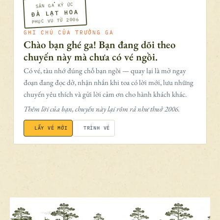
SÂN GA KÝ ỨC
ĐÀ LẠT HOA
PHỤC VỤ TỪ 2006
GHI CHÚ CỦA TRƯỞNG GA
Chào bạn ghé ga! Bạn đang dõi theo
chuyến này mà chưa có vé ngồi.
Có vé, tàu nhớ đúng chỗ bạn ngồi — quay lại là mở ngay
đoạn đang đọc dở, nhận nhắn khi toa có lời mới, lưu những
chuyến yêu thích và gửi lời cảm ơn cho hành khách khác.
Thêm lời của bạn, chuyến này lại rôm rả như thuở 2006.
LẤY VÉ MỚI
TRÌNH VÉ