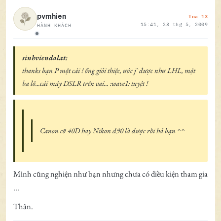
Toa 13
pvmhien
15:41, 23 thg 5, 2009
HÀNH KHÁCH
Ngoại tuyến
sinhviendalat:
thanks bạn P một cái ! ổng giỏi thiệc, ước j` được như LHL, một
ba lô...cái máy DSLR trên vai... :wave1: tuyệt !
Canon cỡ 40D hay Nikon d90 là được rồi hả bạn ^^
Mình cũng nghiện như bạn nhưng chưa có điều kiện tham gia
...
Thân.