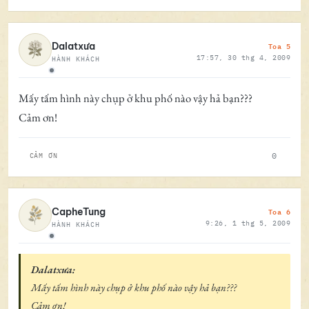
Toa 5
Dalatxưa
17:57, 30 thg 4, 2009
HÀNH KHÁCH
Ngoại tuyến
Mấy tấm hình này chụp ở khu phố nào vậy hả bạn???
Cảm ơn!
0
CẢM ƠN
Toa 6
CapheTung
9:26, 1 thg 5, 2009
HÀNH KHÁCH
Ngoại tuyến
Dalatxưa:
Mấy tấm hình này chụp ở khu phố nào vậy hả bạn???
Cảm ơn!