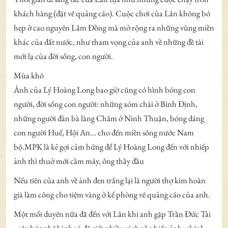
khách hàng (đặt vẽ quảng cáo). Cuộc chơi của Lân không bó
hẹp ở cao nguyên Lâm Đồng mà mở rộng ra những vùng miền
khác của đất nước, như tham vọng của anh về những đề tài
mới lạ của đời sống, con người.
Mùa khô
Ảnh của Lý Hoàng Long bao giờ cũng có hình bóng con
người, đời sống con người: những xóm chài ở Bình Định,
những người đàn bà làng Chăm ở Ninh Thuận, bóng dáng
con người Huế, Hội An... cho đến miền sông nước Nam
bộ.MPK là kẻ gợi cảm hứng để Lý Hoàng Long đến với nhiếp
ảnh thì thuở mới cầm máy, ông thầy đầu
Nếu tiên của anh về ảnh đen trắng lại là người thợ kim hoàn
già làm công cho tiệm vàng ở kế phòng vẽ quảng cáo của anh.
Một mối duyên nữa đã đến với Lân khi anh gặp Trần Đức Tài