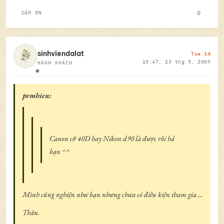
0
CẢM ƠN
Toa 14
sinhviendalat
15:47, 23 thg 5, 2009
HÀNH KHÁCH
Ngoại tuyến
pvmhien:
Canon cỡ 40D hay Nikon d90 là được rồi hả
bạn ^^
Mình cũng nghiện như bạn nhưng chưa có điều kiện tham gia ...
Thân.