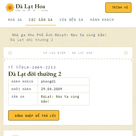
Bỏ qua nội dung
Đà Lạt Hoa
TRÌNH VÉ
SÂN GA KÝ ỨC · 2006
NHÀ GA
CÁC SÂN GA
VỪA ĐẾN GA
HÀNH KHÁCH
Nhà ga
Khu Phố Ảnh
ĐàLạt: Nào ta cùng bấm!
Đà Lạt đời thường 2
VÉ LƯU NIỆM · ĐÀ LẠT HOA
DLH-2009-2213
VÉ SỐ
ĐÃ SOÁ
Đà Lạt đời thường 2
HÀNH KHÁCH
phongdl
KHỞI HÀNH
29.04.2009
SÂN GA
ĐàLạt: Nào ta cùng
bấm!
ĐĂNG NHẬP ĐỂ TRẢ LỜI
29.04.2