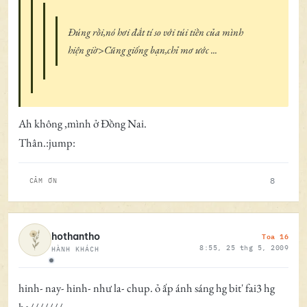
Đúng rồi,nó hơi đắt tí so với túi tiền của mình
hiện giờ>Cũng giống bạn,chỉ mơ ước ...
Ah không ,mình ở Đồng Nai.
Thân.:jump:
8
CẢM ƠN
Toa 16
hothantho
8:55, 25 thg 5, 2009
HÀNH KHÁCH
Ngoại tuyến
hinh- nay- hinh- như la- chup. ỏ ấp ánh sáng hg bit' fai3 hg