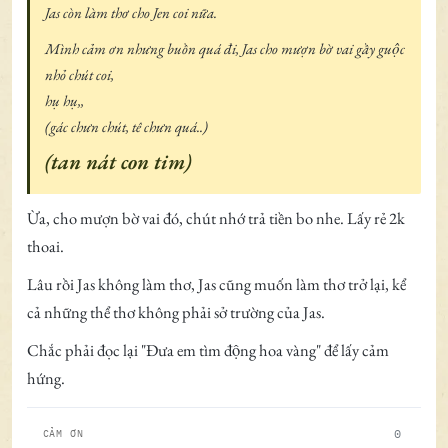
Jas còn làm thơ cho Jen coi nữa.
Mình cảm ơn nhưng buồn quá đi, Jas cho mượn bờ vai gầy guộc
nhỏ chút coi,
hụ hụ,,
(gác chưn chút, tê chưn quá..)
(tan nát con tim)
Ừa, cho mượn bờ vai đó, chút nhớ trả tiền bo nhe. Lấy rẻ 2k
thoai.
Lâu rồi Jas không làm thơ, Jas cũng muốn làm thơ trở lại, kể
cả những thể thơ không phải sở trường của Jas.
Chắc phải đọc lại "Đưa em tìm động hoa vàng" để lấy cảm
hứng.
0
CẢM ƠN