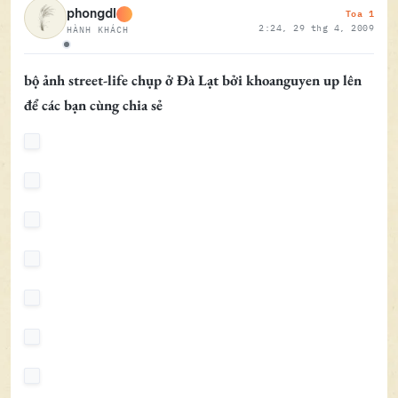
Toa 1
phongdl
2:24, 29 thg 4, 2009
HÀNH KHÁCH
Ngoại tuyến
bộ ảnh street-life chụp ở Đà Lạt bởi khoanguyen up lên
để các bạn cùng chia sẻ