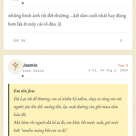
Ngoại tuyến
những hình ảnh rất đời thường....kết tấm cuối nhất hay đúng
hơn làk ết mấy cái rổ dâu :))
3
CẢM ƠN
Toa 3
Jasmin
3:33, 29 thg 4, 2009
HÀNH KHÁCH
Ngoại tuyến
Em tên Jen:
Đà Lạt rất dễ thương, em có nhiều kỷ niệm, chạy xe vòng vèo với
người yêu lên dốc xuống dốc, lạc mất đường còn ghé mua tấm
bản đồ.
Mà hôm rồi nguời đã bỏ ta đi, em khóc hết nước mắt, giờ mới
biết "muộn màng khi em ra đi".