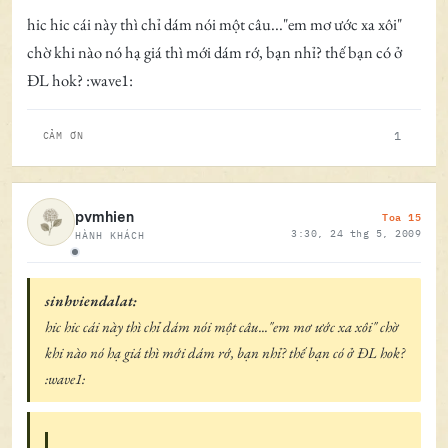
hic hic cái này thì chỉ dám nói một câu..."em mơ ước xa xôi"
chờ khi nào nó hạ giá thì mới dám rớ, bạn nhỉ? thế bạn có ở
ĐL hok? :wave1:
1
CẢM ƠN
Toa 15
pvmhien
3:30, 24 thg 5, 2009
HÀNH KHÁCH
Ngoại tuyến
sinhviendalat:
hic hic cái này thì chỉ dám nói một câu..."em mơ ước xa xôi" chờ
khi nào nó hạ giá thì mới dám rớ, bạn nhỉ? thế bạn có ở ĐL hok?
:wave1: