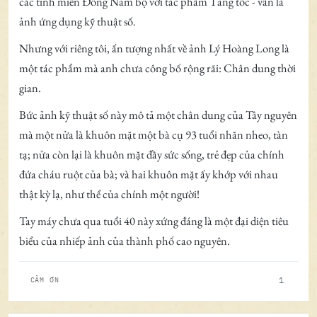
các tỉnh miền Đông Nam bộ với tác phẩm Tăng tốc - vẫn là
ảnh ứng dụng kỹ thuật số.
Nhưng với riêng tôi, ấn tượng nhất về ảnh Lý Hoàng Long là
một tác phẩm mà anh chưa công bố rộng rãi: Chân dung thời
gian.
Bức ảnh kỹ thuật số này mô tả một chân dung của Tây nguyên
mà một nửa là khuôn mặt một bà cụ 93 tuổi nhăn nheo, tàn
tạ; nửa còn lại là khuôn mặt đầy sức sống, trẻ đẹp của chính
đứa cháu ruột của bà; và hai khuôn mặt ấy khớp với nhau
thật kỳ lạ, như thể của chính một người!
Tay máy chưa qua tuổi 40 này xứng đáng là một đại diện tiêu
biểu của nhiếp ảnh của thành phố cao nguyên.
1
CẢM ƠN