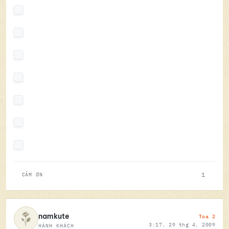
1
CẢM ƠN
Toa 2
namkute
3:17, 29 thg 4, 2009
HÀNH KHÁCH