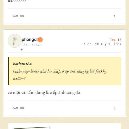
ha///////
1
CẢM ƠN
Toa 17
phongdl
1:03, 28 thg 5, 2009
HÀNH KHÁCH
Ngoại tuyến
hothantho:
hinh- nay- hinh- như la- chup. ỏ ấp ánh sáng hg bit' fai3 hg
ha///////
có một vài tấm đúng là ở ấp ánh sáng đó
5
CẢM ƠN