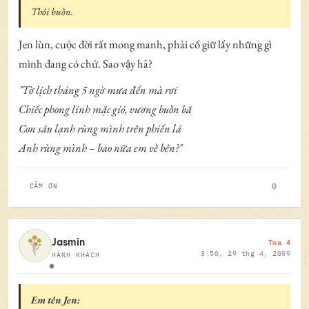
Thôi buồn.
Jen lùn, cuộc đời rất mong manh, phải cố giữ lấy những gì
mình đang có chứ. Sao vậy hả?
"Tờ lịch tháng 5 ngờ mưa đến mà rơi
Chiếc phong linh mặc gió, vương buồn bã
Con sâu lạnh rùng mình trên phiến lá
Anh rùng mình – bao nữa em về bên?"
0
CẢM ƠN
Toa 4
Jasmin
3:50, 29 thg 4, 2009
HÀNH KHÁCH
Ngoại tuyến
Em tên Jen: