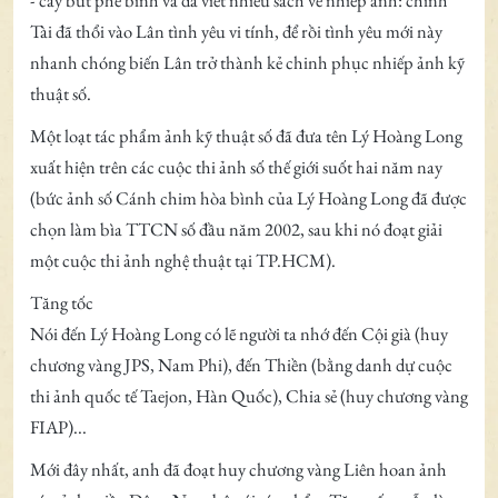
- cây bút phê bình và đã viết nhiều sách về nhiếp ảnh: chính
Tài đã thổi vào Lân tình yêu vi tính, để rồi tình yêu mới này
nhanh chóng biến Lân trở thành kẻ chinh phục nhiếp ảnh kỹ
thuật số.
Một loạt tác phẩm ảnh kỹ thuật số đã đưa tên Lý Hoàng Long
xuất hiện trên các cuộc thi ảnh số thế giới suốt hai năm nay
(bức ảnh số Cánh chim hòa bình của Lý Hoàng Long đã được
chọn làm bìa TTCN số đầu năm 2002, sau khi nó đoạt giải
một cuộc thi ảnh nghệ thuật tại TP.HCM).
Tăng tốc
Nói đến Lý Hoàng Long có lẽ người ta nhớ đến Cội già (huy
chương vàng JPS, Nam Phi), đến Thiền (bằng danh dự cuộc
thi ảnh quốc tế Taejon, Hàn Quốc), Chia sẻ (huy chương vàng
FIAP)...
Mới đây nhất, anh đã đoạt huy chương vàng Liên hoan ảnh