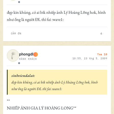
Ngoại tuyến
đẹp kin khủng, có ai bik nhiếp ảnh Lý Hoàng L0ng hok, hình
như ổng là người ĐL thì fai :wave1:
4
CẢM ƠN
Toa 10
phongdl
10:55, 23 thg 5, 2009
HÀNH KHÁCH
Ngoại tuyến
sinhviendalat:
đẹp kin khủng, có ai bik nhiếp ảnh Lý Hoàng L0ng hok, hình
như ổng là người ĐL thì fai :wave1:
**
NHIẾP ẢNH GIA LÝ HOÀNG LONG**