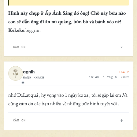
Hình này chụp ở Ấp Ánh Sáng đó ông! Chỗ này bữa nào
con sẽ dẫn ông đi ăn mì quảng, bún bò và bánh xèo nè!
Kekeke
:biggrin:
2
CẢM ƠN
Toa 7
agnih
15:48, 1 thg 5, 2009
HÀNH KHÁCH
Ngoại tuyến
nhớ DaLat quá , hy vọng vào 1 ngày ko xa , tôi sẽ gặp lại em .Và
cũng cảm ơn các bạn nhiều về những bức hình tuyệt vời .
0
CẢM ƠN