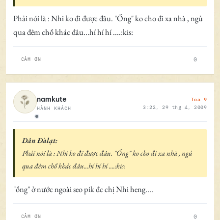
Phải nói là : Nhi ko đi được đâu. "Ổng" ko cho đi xa nhà , ngủ
qua đêm chổ khác đâu...hí hí hí ....:kis:
0
CẢM ƠN
Toa 9
namkute
3:22, 29 thg 4, 2009
HÀNH KHÁCH
Ngoại tuyến
Dân Đàlạt:
Phải nói là : Nhi ko đi được đâu. "Ổng" ko cho đi xa nhà , ngủ
qua đêm chổ khác đâu...hí hí hí ....:kis:
"ổng" ở nước ngoài seo pik đc chị Nhi heng....
0
CẢM ƠN