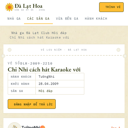
Bỏ qua nội dung
Đà Lạt Hoa
TRÌNH VÉ
SÂN GA KÝ ỨC · 2006
NHÀ GA
CÁC SÂN GA
VỪA ĐẾN GA
HÀNH KHÁCH
Nhà ga
Đà Lạt Club
Hỏi đáp
Chỉ Nhi cách hát Karaoke với
VÉ LƯU NIỆM · ĐÀ LẠT HOA
DLH-2009-2210
VÉ SỐ
ĐÃ SOÁ
Chỉ Nhi cách hát Karaoke với
HÀNH KHÁCH
TườngNhi
KHỞI HÀNH
28.04.2009
SÂN GA
Hỏi đáp
ĐĂNG NHẬP ĐỂ TRẢ LỜI
28.04.2
Toa 1
TườngNhi