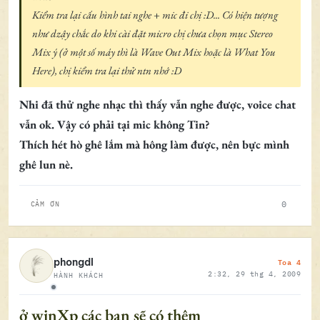
Kiểm tra lại cấu hình tai nghe + mic đi chị :D... Có hiện tượng
như dzậy chắc do khi cài đặt micro chị chưa chọn mục Stereo
Mix ý (ở một số máy thì là Wave Out Mix hoặc là What You
Here), chị kiểm tra lại thử ntn nhớ :D
Nhi đã thử nghe nhạc thì thấy vẫn nghe được, voice chat
vẫn ok. Vậy có phải tại mic không Tin?
Thích hét hò ghê lắm mà hông làm được, nên bực mình
ghê lun nè.
0
CẢM ƠN
Toa 4
phongdl
2:32, 29 thg 4, 2009
HÀNH KHÁCH
Ngoại tuyến
ở winXp các bạn sẽ có thêm