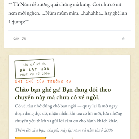
** Từ Núm dễ xương quá chừng mà kưng. Coi như có nit
nem mới nghen.....Núm mủm mỉm....hahahha...hay ghê lun
á.:jump:**
0
CẢM ƠN
SÂN GA KÝ ỨC
ĐÀ LẠT HOA
PHỤC VỤ TỪ 2006
GHI CHÚ CỦA TRƯỞNG GA
Chào bạn ghé ga! Bạn đang dõi theo
chuyến này mà chưa có vé ngồi.
Có vé, tàu nhớ đúng chỗ bạn ngồi — quay lại là mở ngay
đoạn đang đọc dở, nhận nhắn khi toa có lời mới, lưu những
chuyến yêu thích và gửi lời cảm ơn cho hành khách khác.
Thêm lời của bạn, chuyến này lại rôm rả như thuở 2006.