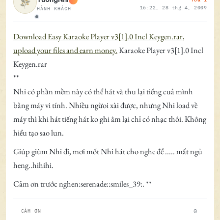
16:22, 28 thg 4, 2009
HÀNH KHÁCH
Ngoại tuyến
Download Easy Karaoke Player v3[1].0 Incl Keygen.rar,
upload your files and earn money.
Karaoke Player v3[1].0 Incl
Keygen.rar
**
Nhi có phần mềm này có thể hát và thu lại tiếng cuả mình
bằng máy vi tính. Nhiều ngừoi xài được, nhưng Nhi load về
máy thì khi hát tiếng hát ko ghi âm lại chỉ có nhạc thôi. Không
hiểu tạo sao lun.
Giúp giùm Nhi đi, mơi mốt Nhi hát cho nghe để ..... mất ngủ
heng..hihihi.
Cảm ơn trước nghen:serenade::smiles_39:. **
0
CẢM ƠN