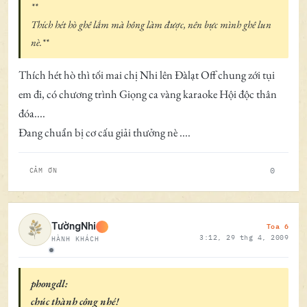
**
Thích hét hò ghê lắm mà hông làm được, nên bực mình ghê lun
nè.**
Thích hét hò thì tối mai chị Nhi lên Đàlạt Off chung zới tụi
em đi, có chương trình Giọng ca vàng karaoke Hội độc thân
đóa....
Đang chuẩn bị cơ cấu giải thưởng nè ....
0
CẢM ƠN
Toa 6
TườngNhi
3:12, 29 thg 4, 2009
HÀNH KHÁCH
Ngoại tuyến
phongdl:
chúc thành công nhé!