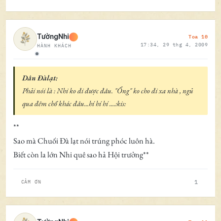
Toa 10
TườngNhi
17:34, 29 thg 4, 2009
HÀNH KHÁCH
Ngoại tuyến
Dân Đàlạt:
Phải nói là : Nhi ko đi được đâu. "Ổng" ko cho đi xa nhà , ngủ
qua đêm chổ khác đâu...hí hí hí ....:kis:
**
Sao mà Chuối Đà lạt nói trúng phóc luôn hà.
Biết còn la lớn Nhi quê sao hả Hội trưởng**
1
CẢM ƠN