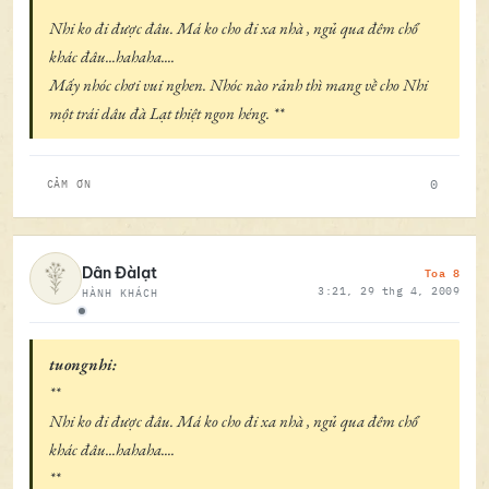
Nhi ko đi được đâu. Má ko cho đi xa nhà , ngủ qua đêm chổ
khác đâu...hahaha....
Mấy nhóc chơi vui nghen. Nhóc nào rảnh thì mang về cho Nhi
một trái dâu đà Lạt thiệt ngon héng. **
0
CẢM ƠN
Toa 8
Dân Đàlạt
3:21, 29 thg 4, 2009
HÀNH KHÁCH
Ngoại tuyến
tuongnhi:
**
Nhi ko đi được đâu. Má ko cho đi xa nhà , ngủ qua đêm chổ
khác đâu...hahaha....
**