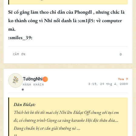
Sẽ cố gắng làm theo chỉ dẫn của Phongdl , nhưng chắc là
ko thành công vì Nhi nổi danh là :cm1jl5: về computer
mà.
:smiles_39:
0
CẢM ƠN
Toa 7
TườngNhi
3:15, 29 thg 4, 2009
HÀNH KHÁCH
Ngoại tuyến
Dân Đàlạt:
Thích hét hò thì tối mai chị Nhi lên Đàlạt Off chung zới tụi em
đi, có chương trình Giọng ca vàng karaoke Hội độc thân đóa....
Đang chuẩn bị cơ cấu giải thưởng nè ....
**