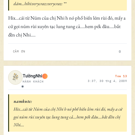
dám...hihi:verycraz::verycraz: **
Hix...cái từ Núm của chị Nhi h nó phổ biến lém rùi đó, mấy a
cứ gọi núm rùi xuyên tạc lung tung cả....hem pék đâu....bắt
đền chị Nhi....
0
CẢM ƠN
Toa 13
TườngNhi
3:37, 30 thg 4, 2009
HÀNH KHÁCH
Ngoại tuyến
namkute:
Hix...cái từ Núm của chị Nhi h nó phổ biến lém rùi đó, mấy a cứ
gọi núm rùi xuyên tạc lung tung cả....hem pék đâu....bắt đền chị
Nhi....