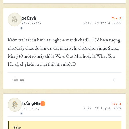
Toa 2
ge8zvh
2:19, 29 thg 4, 2009
HÀNH KHÁCH
Ngoại tuyến
Kiểm tra lại cấu hình tai nghe + mic đi chị :D... Có hiện tượng
như dzậy chắc do khi cài đặt micro chị chưa chọn mục Stereo
Mix ý (ở một số máy thì là Wave Out Mix hoặc là What You
Here), chị kiểm tra lại thử ntn nhớ :D
0
CẢM ƠN
Toa 3
TườngNhi
2:27, 29 thg 4, 2009
HÀNH KHÁCH
Ngoại tuyến
Tin: