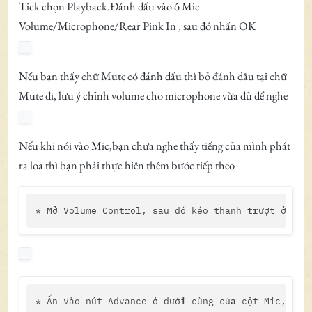
Tick chọn Playback.Đánh dấu vào ô Mic
Volume/Microphone/Rear Pink In , sau đó nhấn OK
Nếu bạn thấy chữ Mute có đánh dấu thì bỏ đánh dấu tại chữ
Mute đi, lưu ý chỉnh volume cho microphone vừa đủ để nghe
Nếu khi nói vào Mic,bạn chưa nghe thấy tiếng của mình phát
ra loa thì bạn phải thực hiện thêm bước tiếp theo
tr
* Mở Volume Control, sau đó kéo thanh 
ượt ở cột
i
a
* Ấn vào nút Advance ở dướ
 cùng củ
 cột Mic, một