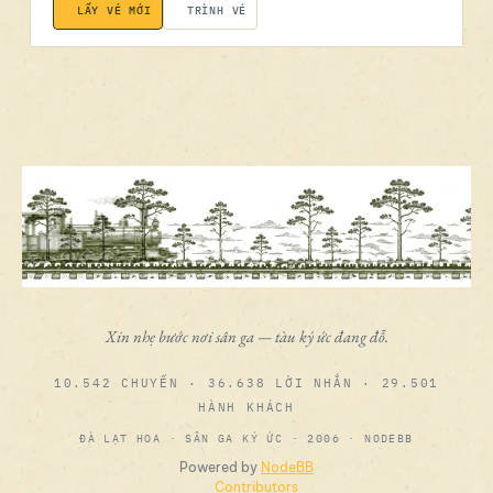
LẤY VÉ MỚI
TRÌNH VÉ
Xin nhẹ bước nơi sân ga — tàu ký ức đang đỗ.
10.542 CHUYẾN · 36.638 LỜI NHẮN · 29.501
HÀNH KHÁCH
ĐÀ LẠT HOA · SÂN GA KÝ ỨC · 2006 · NODEBB
Powered by
NodeBB
Contributors