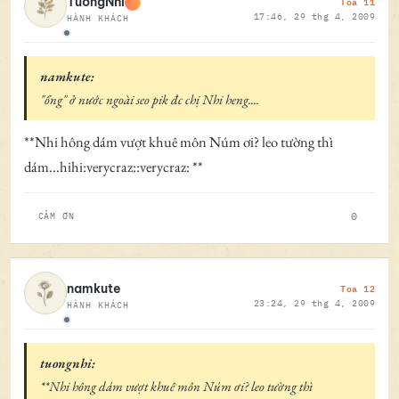
Toa 11
TườngNhi
17:46, 29 thg 4, 2009
HÀNH KHÁCH
Ngoại tuyến
namkute:
"ổng" ở nước ngoài seo pik đc chị Nhi heng....
**Nhi hông dám vượt khuê môn Núm ơi? leo tường thì
dám...hihi:verycraz::verycraz: **
0
CẢM ƠN
Toa 12
namkute
23:24, 29 thg 4, 2009
HÀNH KHÁCH
Ngoại tuyến
tuongnhi:
**Nhi hông dám vượt khuê môn Núm ơi? leo tường thì