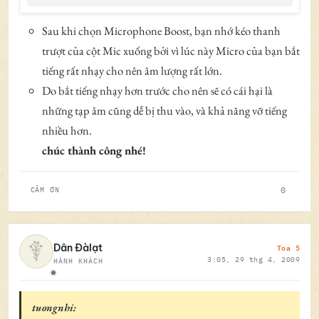
Sau khi chọn Microphone Boost, bạn nhớ kéo thanh
trượt của cột Mic xuống bởi vì lúc này Micro của bạn bắt
tiếng rất nhạy cho nên âm lượng rất lớn.
Do bắt tiếng nhạy hơn trước cho nên sẽ có cái hại là
những tạp âm cũng dễ bị thu vào, và khả năng vỡ tiếng
nhiều hơn.
chúc thành công nhé!
0
CẢM ƠN
Toa 5
Dân Đàlạt
3:05, 29 thg 4, 2009
HÀNH KHÁCH
Ngoại tuyến
tuongnhi: