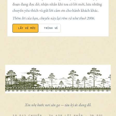
đoạn đang đọc dở, nhận nhắn khi toa có lời mới, lưu những
chuyến yêu thích và gửi lời cảm ơn cho hành khách khác.
Thêm lời của bạn, chuyến này lại rôm rả như thuở 2006.
LẤY VÉ MỚI
TRÌNH VÉ
Xin nhẹ bước nơi sân ga — tàu ký ức đang đỗ.
10.542 CHUYẾN · 36.638 LỜI NHẮN · 29.501