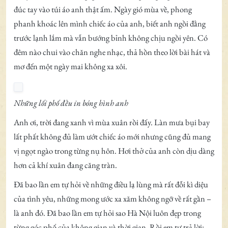
đúc tay vào túi áo anh thật ấm. Ngày gió mùa về, phong
phanh khoác lên mình chiếc áo của anh, biết anh ngồi đằng
trước lạnh lắm mà vẫn bướng bỉnh không chịu ngồi yên. Có
đêm nào chui vào chăn nghe nhạc, thả hồn theo lời bài hát và
mơ đến một ngày mai không xa xôi.
Những lối phố đều in bóng hình anh
Anh ơi, trời đang xanh vì mùa xuân rồi đấy. Làn mưa bụi bay
lất phất không đủ làm ướt chiếc áo mới nhưng cũng đủ mang
vị ngọt ngào trong từng nụ hôn. Hơi thở của anh còn dịu dàng
hơn cả khí xuân đang căng tràn.
Đã bao lần em tự hỏi về những điều lạ lùng mà rất đỗi kì diệu
của tình yêu, những mong ước xa xăm không ngỡ về rất gần –
là anh đó. Đã bao lần em tự hỏi sao Hà Nội luôn đẹp trong
từng góc phố của không gian và thời gian. Rồi em tự trả lời: