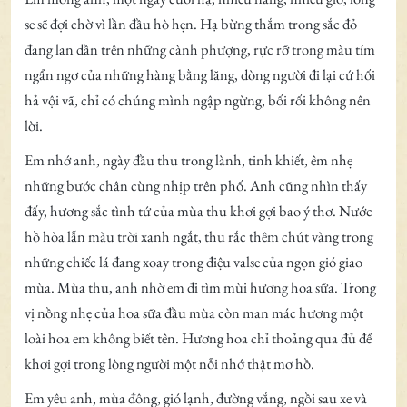
se sẽ đợi chờ vì lần đầu hò hẹn. Hạ bừng thắm trong sắc đỏ
đang lan dần trên những cành phượng, rực rỡ trong màu tím
ngẩn ngơ của những hàng bằng lăng, dòng người đi lại cứ hối
hả vội vã, chỉ có chúng mình ngập ngừng, bối rối không nên
lời.
Em nhớ anh, ngày đầu thu trong lành, tinh khiết, êm nhẹ
những bước chân cùng nhịp trên phố. Anh cũng nhìn thấy
đấy, hương sắc tình tứ của mùa thu khơi gợi bao ý thơ. Nước
hồ hòa lẫn màu trời xanh ngắt, thu rắc thêm chút vàng trong
những chiếc lá đang xoay trong điệu valse của ngọn gió giao
mùa. Mùa thu, anh nhờ em đi tìm mùi hương hoa sữa. Trong
vị nồng nhẹ của hoa sữa đầu mùa còn man mác hương một
loài hoa em không biết tên. Hương hoa chỉ thoảng qua đủ để
khơi gợi trong lòng người một nỗi nhớ thật mơ hồ.
Em yêu anh, mùa đông, gió lạnh, đường vắng, ngồi sau xe và