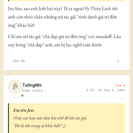
Jen lùn, sao anh biết bài này? Té ra ngoài Vy Thùy Linh thì
anh còn theo chân những nữ tác giả "vinh danh giá trị đờn
ông" khác hử?
Chỉ em mí tác giả "chà đạp giá trị đờn ông" coi :xmaslaff: Lâu
nay hỏng "chà đạp" anh, em bị lục nghề roài :kinh:
7
CẢM ƠN
Toa 3
TườngNhi
2:19, 29 thg 4, 2009
HÀNH KHÁCH
Ngoại tuyến
Em tên Jen:
Note: các bạn sưu tầm bài nhớ đề tên tác giả.
"Đó là tôn trọng sự khác biệt" ;)