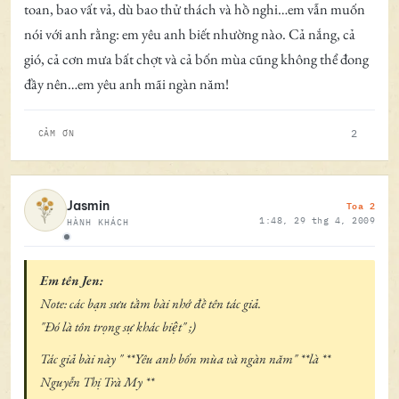
toan, bao vất vả, dù bao thử thách và hồ nghi…em vẫn muốn
nói với anh rằng: em yêu anh biết nhường nào. Cả nắng, cả
gió, cả cơn mưa bất chợt và cả bốn mùa cũng không thể đong
đầy nên…em yêu anh mãi ngàn năm!
2
CẢM ƠN
Toa 2
Jasmin
1:48, 29 thg 4, 2009
HÀNH KHÁCH
Ngoại tuyến
Em tên Jen:
Note: các bạn sưu tầm bài nhớ đề tên tác giả.
"Đó là tôn trọng sự khác biệt" ;)
Tác giả bài này " **Yêu anh bốn mùa và ngàn năm" **là **
Nguyễn Thị Trà My **