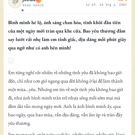
14:49, 28 thg 4, 2009
HÀNH KHÁCH
Ngoại tuyến
Bình minh hé lộ, ánh sáng chan hòa, tinh khôi đầu tiên
của một ngày mới tràn qua khe cửa. Bao yêu thương đắm
say lướt rất nhẹ làm em tỉnh giấc, dịu dàng mỗi phút giây
qua ngỡ như có anh bên mình!
Em từng nghĩ rất nhiều về những tình yêu đã không bao giờ
đến, chỉ như cơn gió ngang qua đời không ở lại để làm thành
một mùa…yêu. Nhưng em tin về một tình yêu không bao giờ
đi, như ánh bình minh tràn trề nhựa sống mỗi sớm mai mà
đêm dài vẫn mong ngày mới. Anh là ánh bình minh ấy, qua
bao ngày, qua bao mùa, vẫn dịu dàng, vẫn ấm áp và tràn đầy
yêu thương.
Em mong anh, một ngày cuối hạ, nhiều nắng, nhiều gió, lòng