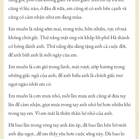
cũng vì lúc nào, ở đâu đi nữa, em cũng sẽ có anh bên cạnh và
cũng có cảm nhận như em đang mùa.
Em muốn là nắng sớm mai, trong trẻo, hồn nhiên, rực rỡ mà
không chói gắt. Thứ nắng mật ong rót khắp lối phố Hà thành
có bóng dánh anh. Thứ nắng dịu dàng tặng anh cả cuộc đời,
để anh biết anh là mỗi ngày của em.
Em muốn là cơn gió trong lành, mát rượi, ướp hương trong
những giấc ngủ của anh, để anh hiểu anh là chính giấc mơ
ngọt ngào nhất em có.
Em muốn là cơn mưa nhỏ, mỗi lần mưa anh cũng sẽ đưa tay
lên để cảm nhận, giọt mưa trong tay anh nhỏ bé hơn nhiều khi
trong tay em. Vì em mãi là thiên thần bé nhỏ của anh.
Đã bao lần trong vòng tay anh ấm áp, đã bao lần bên bờ môi
anh dịu ngọt…để em thấy yêu hơn cuộc sống này. Dù bao lo