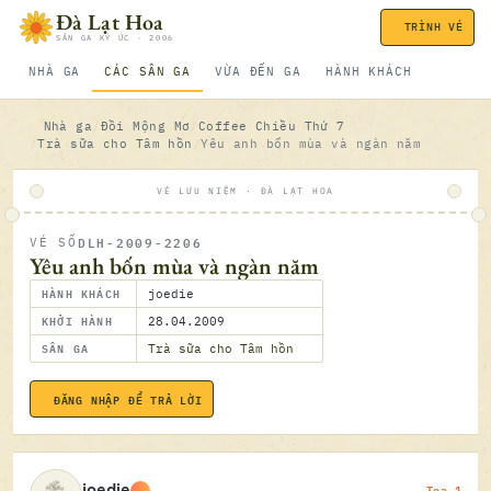
Bỏ qua nội dung
Đà Lạt Hoa
TRÌNH VÉ
SÂN GA KÝ ỨC · 2006
NHÀ GA
CÁC SÂN GA
VỪA ĐẾN GA
HÀNH KHÁCH
Nhà ga
Đồi Mộng Mơ
Coffee Chiều Thứ 7
Trà sữa cho Tâm hồn
Yêu anh bốn mùa và ngàn năm
VÉ LƯU NIỆM · ĐÀ LẠT HOA
DLH-2009-2206
VÉ SỐ
ĐÃ SOÁ
Yêu anh bốn mùa và ngàn năm
HÀNH KHÁCH
joedie
KHỞI HÀNH
28.04.2009
SÂN GA
Trà sữa cho Tâm hồn
ĐĂNG NHẬP ĐỂ TRẢ LỜI
28.04.2
Toa 1
joedie