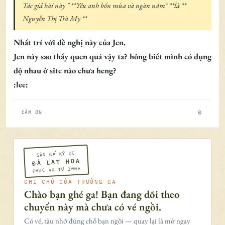
Tác giả bài này " **Yêu anh bốn mùa và ngàn năm" **là **
Nguyễn Thị Trà My **
Nhất trí với đề nghị này của Jen.
Jen này sao thấy quen quá vậy ta? hông biết mình có đụng
độ nhau ở site nào chưa heng?
:lee:
0
CẢM ƠN
SÂN GA KÝ ỨC
ĐÀ LẠT HOA
PHỤC VỤ TỪ 2006
GHI CHÚ CỦA TRƯỞNG GA
Chào bạn ghé ga! Bạn đang dõi theo
chuyến này mà chưa có vé ngồi.
Có vé, tàu nhớ đúng chỗ bạn ngồi — quay lại là mở ngay