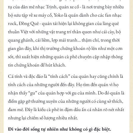
tụ của dân mê nhạc Trịnh, quán xe cổ - là nơi trưng bày nhiều
bộ sưu tập về xe máy cổ, Yoko là quán dành cho các fan nhạc
rock, Đồng Quê - quán tái hiện lại không gian của làng quê
thuần Việt với những vật trang trí thân quen như cái cày, bộ
quang ghánh, cái liềm, lợp mái tranh… thậm chí, trong thời
gian gần đây, khi thị trường chứng khoán rộ lên như một cơn
sốt, thì xuất hiện những quán cà phê chuyên cập nhập thông
tin chứng khoán để hút khách.
Cá tính và độc đáo là “tính cách” của quán hay cũng chính là
tính cách của những người đến đây. Họ tìm đến quán vì họ
nhận thấy “gu” của quán hợp với gu của mình. Do đó quán là
điểm gặp gỡ thường xuyên của những người có cùng sở thích,
đam mê. Đây là kiểu cà phê in đậm dấu ấn cá nhân rõ nét nhất
nhưng lại chiếm số lượng nhiều nhất.
Đi vào đời sống tự nhiên như không có gì đặc biệt.