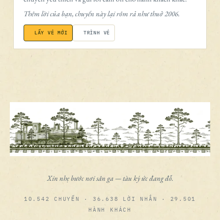
Thêm lời của bạn, chuyến này lại rôm rả như thuở 2006.
LẤY VÉ MỚI
TRÌNH VÉ
Xin nhẹ bước nơi sân ga — tàu ký ức đang đỗ.
10.542 CHUYẾN · 36.638 LỜI NHẮN · 29.501
HÀNH KHÁCH