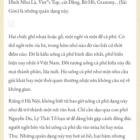
Hình Như Là, Viet”s Top, cát Đằng, Bờ Hồ, Grammy… (Sài
Gòn) là những quán dạng này.
Hai chiếc ghế nhựa hoặc gỗ, một ngồi và một để cà phê. Có
thể ngồi trên vỉa hè, trong hẻm nhỏ nào đó vào bất cứ thời
điểm nào. Đó là kiểu uống cà phê bình dân nhất, phổ biến
hiện nay nhất ở Việt Nam. Đối tượng uống cà phê kiểu này đủ
mọi thành phần, lứa tuổi. Họ uống cà phê như một nhu cầu
giải khát hay một thói quen thường nhật nên không câu nệ về
không gian.
Riêng ở Hà Nội, không biết từ bao giờ uống cà phê dạng này
như đã trở thành một nét văn hoá. Chỉ cần dạo qua con phố
Nguyễn Du, Lý Thái Tổ bạn sẽ dễ dàng bắt gặp cảnh đông đúc
người ngồi bên vỉa hè uống cà phê dù vào mùa hè hay mùa
Thu. Những quán dạng này tuy hơi xô bồ, bụi bặm nhưng