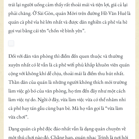
trái lại người uống cảm thấy rất thoải mái và tiện lợi, giá cả lại
phải chăng. Ở Sài Gòn, quán Môri trên đường Hồ Văn Huê là
quán cà phê vỉa hè lớn nhất và được dân nghiền cà phê vỉa hè
gọi vui bằng cái tên “chốn về bình yên”.
Đối với dân văn phòng thì điểm đến quen thuộc và thường
xuyên nhất có lẽ vẫn là cà phê wifi phủ khắp khuôn viên quán
cộng với không khí dễ chịu, thoải mái là điểm thu hút nhất.
Thần dân của quán là những người không thích môi trường
làm việc gò bó của văn phòng, họ tìm đến đây như một cách
làm việc tự do. Ngồi ở đây, vừa làm việc vừa có thể nhâm nhi
cà phê hay tán gẫu cùng bạn bè. Mà họ vẫn gọi là “vừa làm
vừa chơi”.
Dạng quán cà phê độc đáo nhất vẫn là dạng quán chuyên về
một thú chơi nào đó. Chẳng hạn, quán nhạc Trịnh là nơi hội