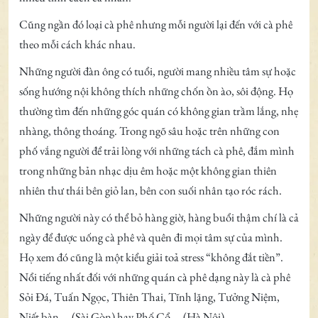
Cũng ngần đó loại cà phê nhưng mỗi người lại đến với cà phê
theo mỗi cách khác nhau.
Những người đàn ông có tuổi, người mang nhiều tâm sự hoặc
sống hướng nội không thích những chốn ồn ào, sôi động. Họ
thường tìm đến những góc quán có không gian trầm lắng, nhẹ
nhàng, thông thoáng. Trong ngõ sâu hoặc trên những con
phố vắng người để trải lòng với những tách cà phê, đắm mình
trong những bản nhạc dịu êm hoặc một không gian thiên
nhiên thư thái bên giỏ lan, bên con suối nhân tạo róc rách.
Những người này có thể bỏ hàng giờ, hàng buổi thậm chí là cả
ngày để được uống cà phê và quên đi mọi tâm sự của mình.
Họ xem đó cũng là một kiểu giải toả stress “không đắt tiền”.
Nổi tiếng nhất đối với những quán cà phê dạng này là cà phê
Sỏi Đá, Tuấn Ngọc, Thiên Thai, Tĩnh lặng, Tưởng Niệm,
Niết bàn,… (Sài Gòn) hay Phố Cổ,… (Hà Nội).