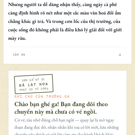
Nhưng người ta dễ dàng nhận thấy, càng ngày cà phê
càng định hình rõ nét như một sắc màu văn hoá đối ẩm
chẳng khác gì trà. Và trong cơn lốc của thị trường, của
cuộc sống đó không phải là điều khó lý giải đối với giới
mày râu.
4
CẢM ƠN
SÂN GA KÝ ỨC
ĐÀ LẠT HOA
PHỤC VỤ TỪ 2006
GHI CHÚ CỦA TRƯỞNG GA
Chào bạn ghé ga! Bạn đang dõi theo
chuyến này mà chưa có vé ngồi.
Có vé, tàu nhớ đúng chỗ bạn ngồi — quay lại là mở ngay
đoạn đang đọc dở, nhận nhắn khi toa có lời mới, lưu những
chuyến yêu thích và gửi lời cảm ơn cho hành khách khác.