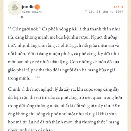
Toa 1
joedie
7:18, 28 thg 4, 2009
HÀNH KHÁCH
Ngoại tuyến
** Có người nói: “ Cà phê không phải là thú thanh thản như
trà, càng không mạnh mẽ bạo liệt như rượu. Người thưởng
thức nhẹ nhàng cho rằng cà phê là gạch nối giữa niềm vui và
nỗi buồn. Với ai đang muộn phiền, cà phê càng day dứt như
một bản nhạc có nhiều dấu lặng. Còn những kẻ môn đồ của
giáo phái cà phê thì cho đó là người đàn bà mang bùa ngải
trong mình…. ”**
Chính vì thế một nghịch lý đã xảy ra, khi cuộc sống càng đầy
đủ bận rộn thì vai trò của cà phê càng trở nên quan trọng hơn
trong đời sống thường nhật, nhất là đối với giới mày râu. Đàn
ông không chỉ uống cà phê như một nhu cầu giải khát sinh
học mà từ lâu nó đã trở thành một “thú thưởng thức” mang
nhiều tính cách cá nhân.