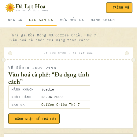
Bỏ qua nội dung
Đà Lạt Hoa
TRÌNH VÉ
SÂN GA KÝ ỨC · 2006
NHÀ GA
CÁC SÂN GA
VỪA ĐẾN GA
HÀNH KHÁCH
Nhà ga
Đồi Mộng Mơ
Coffee Chiều Thứ 7
Văn hoá cà phê: “Đa dạng tính cách”
VÉ LƯU NIỆM · ĐÀ LẠT HOA
DLH-2009-2198
VÉ SỐ
ĐÃ SOÁ
Văn hoá cà phê: “Đa dạng tính
cách”
HÀNH KHÁCH
joedie
KHỞI HÀNH
28.04.2009
SÂN GA
Coffee Chiều Thứ 7
ĐĂNG NHẬP ĐỂ TRẢ LỜI
28.04.2