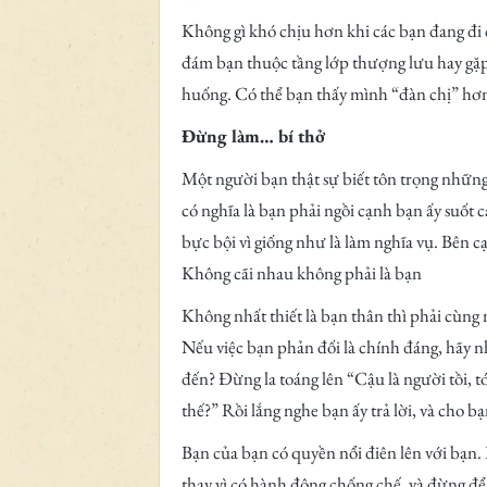
Không gì khó chịu hơn khi các bạn đang đi
đám bạn thuộc tầng lớp thượng lưu hay gặp
huống. Có thể bạn thấy mình “đàn chị” hơ
Đừng làm… bí thở
Một người bạn thật sự biết tôn trọng nhữn
có nghĩa là bạn phải ngồi cạnh bạn ấy suốt 
bực bội vì giống như là làm nghĩa vụ. Bên c
Không cãi nhau không phải là bạn
Không nhất thiết là bạn thân thì phải cùng 
Nếu việc bạn phản đối là chính đáng, hãy n
đến? Đừng la toáng lên “Cậu là người tồi, t
thế?” Rồi lắng nghe bạn ấy trả lời, và cho 
Bạn của bạn có quyền nổi điên lên với bạn.
thay vì có hành động chống chế, và đừng để 