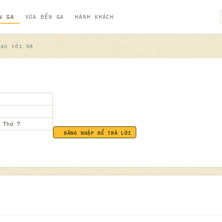
N GA
VỪA ĐẾN GA
HÀNH KHÁCH
Bạn với bè
 Thứ 7
ĐĂNG NHẬP ĐỂ TRẢ LỜI