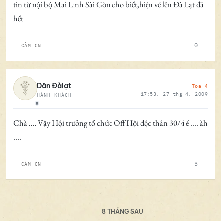
tin từ nội bộ Mai Linh Sài Gòn cho biết,hiện vé lên Đà Lạt đã
hết
0
CẢM ƠN
Toa 4
Dân Đàlạt
17:53, 27 thg 4, 2009
HÀNH KHÁCH
Ngoại tuyến
Chà .... Vậy Hội trưởng tổ chức Off Hội độc thân 30/4 ế .... àh
....
3
CẢM ƠN
8 THÁNG SAU