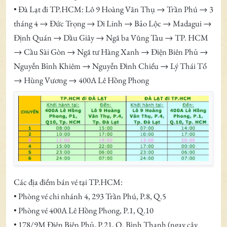
• Đà Lạt đi TP.HCM: Lô 9 Hoàng Văn Thụ → Trần Phú → 3
tháng 4 → Đức Trọng → Di Linh → Bảo Lộc → Madagui →
Định Quán → Dầu Giây → Ngã ba Vũng Tàu → TP. HCM
→ Cầu Sài Gòn → Ngã tư Hàng Xanh → Điện Biên Phủ →
Nguyễn Bỉnh Khiêm → Nguyễn Đình Chiểu → Lý Thái Tổ
→ Hùng Vương → 400A Lê Hồng Phong
Các địa điểm bán vé tại TP.HCM:
• Phòng vé chi nhánh 4, 293 Trần Phú, P.8, Q.5
• Phòng vé 400A Lê Hồng Phong, P.1, Q.10
• 178/9M Điện Biện Phủ, P.21, Q. Bình Thạnh (ngay cây