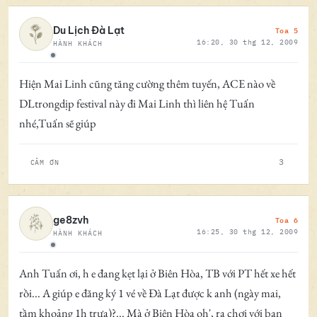
Toa 5
Du Lịch Đà Lạt
16:20, 30 thg 12, 2009
HÀNH KHÁCH
Ngoại tuyến
Hiện Mai Linh cũng tăng cường thêm tuyến, ACE nào về
DLtrongdịp festival này đi Mai Linh thì liên hệ Tuấn
nhé,Tuấn sẽ giúp
3
CẢM ƠN
Toa 6
ge8zvh
16:25, 30 thg 12, 2009
HÀNH KHÁCH
Ngoại tuyến
Anh Tuấn ơi, h e đang kẹt lại ở Biên Hòa, TB với PT hết xe hết
rồi... A giúp e đăng ký 1 vé về Đà Lạt được k anh (ngày mai,
tầm khoảng 1h trưa)?... Mà ở Biên Hòa oh', ra chơi với bạn