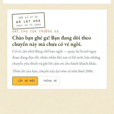
SÂN GA KÝ ỨC
ĐÀ LẠT HOA
PHỤC VỤ TỪ 2006
GHI CHÚ CỦA TRƯỞNG GA
Chào bạn ghé ga! Bạn đang dõi theo
chuyến này mà chưa có vé ngồi.
Có vé, tàu nhớ đúng chỗ bạn ngồi — quay lại là mở ngay
đoạn đang đọc dở, nhận nhắn khi toa có lời mới, lưu những
chuyến yêu thích và gửi lời cảm ơn cho hành khách khác.
Thêm lời của bạn, chuyến này lại rôm rả như thuở 2006.
LẤY VÉ MỚI
TRÌNH VÉ