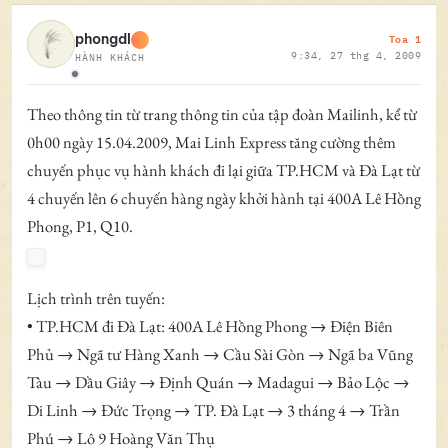
Toa 1
phongdl
9:34, 27 thg 4, 2009
HÀNH KHÁCH
Ngoại tuyến
Theo thông tin từ trang thông tin của tập đoàn Mailinh, kể từ
0h00 ngày 15.04.2009, Mai Linh Express tăng cường thêm
chuyến phục vụ hành khách đi lại giữa TP.HCM và Đà Lạt từ
4 chuyến lên 6 chuyến hàng ngày khởi hành tại 400A Lê Hồng
Phong, P1, Q10.
Lịch trình trên tuyến:
• TP.HCM đi Đà Lạt: 400A Lê Hồng Phong → Điện Biên
Phủ → Ngã tư Hàng Xanh → Cầu Sài Gòn → Ngã ba Vũng
Tàu → Dầu Giây → Định Quán → Madagui → Bảo Lộc →
Di Linh → Đức Trọng → TP. Đà Lạt → 3 tháng 4 → Trần
Phú → Lô 9 Hoàng Văn Thụ