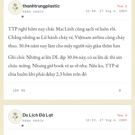
Toa 2
thanhtrungplastic
12:58, 27 thg 4, 2009
HÀNH KHÁCH
Ngoại tuyến
TTP nghĩ hôm nay chắc Mai Linh cũng sạch vé luôn rồi.
Chẵng những xe Lử hành cháy vé, Việtnam airline cũng cháy
theo. 30.04 năm nay làm cho mấy người này giàu thêm hen
Ghi chú: Những ai lên DL dịp 30.04 này, có xe lên dc thì xin
chúc mừng. Nhưng giớ book vé xe về nha. Nếu ko, TTP sẽ
chia buồn khi phải delay 2,3 hôm trên đó
0
CẢM ƠN
Toa 3
Du Lịch Đà Lạt
13:19, 27 thg 4, 2009
HÀNH KHÁCH
Ngoại tuyến