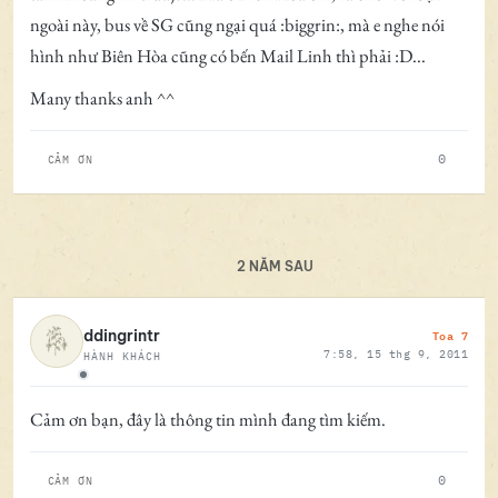
ngoài này, bus về SG cũng ngại quá :biggrin:, mà e nghe nói
hình như Biên Hòa cũng có bến Mail Linh thì phải :D...
Many thanks anh ^^
0
CẢM ƠN
2 NĂM SAU
Toa 7
ddingrintr
7:58, 15 thg 9, 2011
HÀNH KHÁCH
Ngoại tuyến
Cảm ơn bạn, đây là thông tin mình đang tìm kiếm.
0
CẢM ƠN