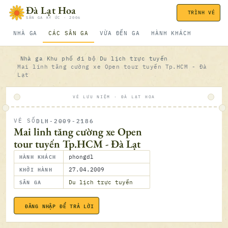
Bỏ qua nội dung
Đà Lạt Hoa
TRÌNH VÉ
SÂN GA KÝ ỨC · 2006
NHÀ GA
CÁC SÂN GA
VỪA ĐẾN GA
HÀNH KHÁCH
Nhà ga
Khu phố đi bộ
Du lịch trực tuyến
Mai linh tăng cường xe Open tour tuyến Tp.HCM - Đà
Lạt
VÉ LƯU NIỆM · ĐÀ LẠT HOA
DLH-2009-2186
VÉ SỐ
ĐÃ SOÁ
Mai linh tăng cường xe Open
tour tuyến Tp.HCM - Đà Lạt
HÀNH KHÁCH
phongdl
KHỞI HÀNH
27.04.2009
SÂN GA
Du lịch trực tuyến
ĐĂNG NHẬP ĐỂ TRẢ LỜI
27.04.2