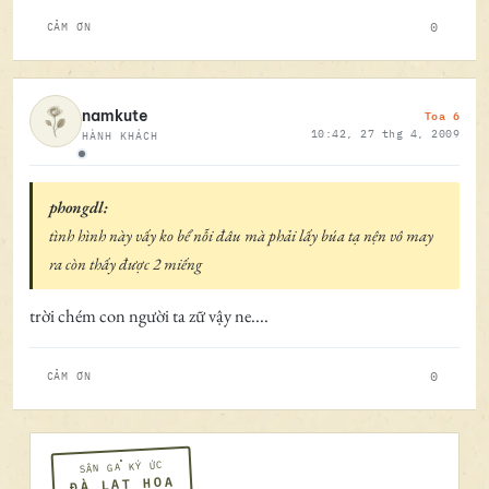
0
CẢM ƠN
Toa 6
namkute
10:42, 27 thg 4, 2009
HÀNH KHÁCH
Ngoại tuyến
phongdl:
tình hình này vấy ko bể nỗi đâu mà phải lấy búa tạ nện vô may
ra còn thấy được 2 miếng
trời chém con người ta zữ vậy ne....
0
CẢM ƠN
SÂN GA KÝ ỨC
ĐÀ LẠT HOA