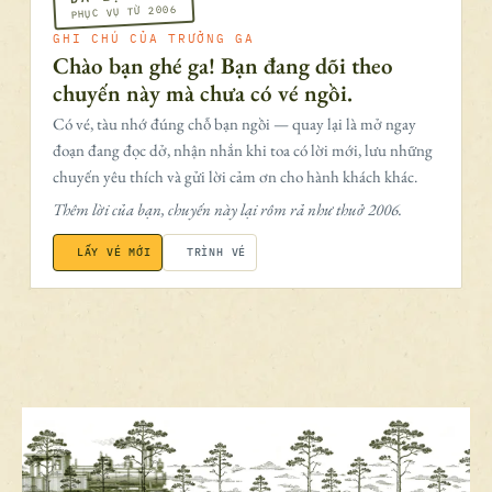
PHỤC VỤ TỪ 2006
GHI CHÚ CỦA TRƯỞNG GA
Chào bạn ghé ga! Bạn đang dõi theo
chuyến này mà chưa có vé ngồi.
Có vé, tàu nhớ đúng chỗ bạn ngồi — quay lại là mở ngay
đoạn đang đọc dở, nhận nhắn khi toa có lời mới, lưu những
chuyến yêu thích và gửi lời cảm ơn cho hành khách khác.
Thêm lời của bạn, chuyến này lại rôm rả như thuở 2006.
LẤY VÉ MỚI
TRÌNH VÉ