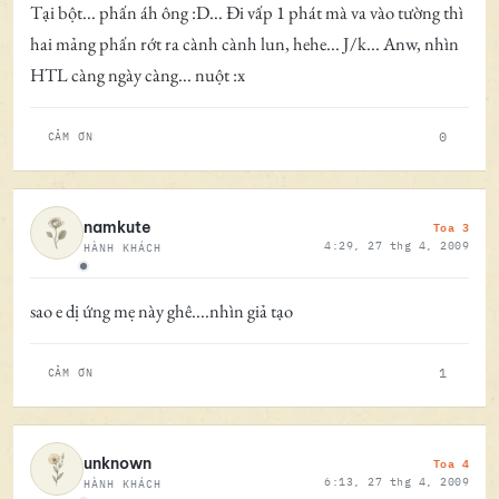
Tại bột... phấn áh ông :D... Đi vấp 1 phát mà va vào tường thì
hai mảng phấn rớt ra cành cành lun, hehe... J/k... Anw, nhìn
HTL càng ngày càng... nuột :x
0
CẢM ƠN
Toa 3
namkute
4:29, 27 thg 4, 2009
HÀNH KHÁCH
Ngoại tuyến
sao e dị ứng mẹ này ghê....nhìn giả tạo
1
CẢM ƠN
Toa 4
unknown
6:13, 27 thg 4, 2009
HÀNH KHÁCH