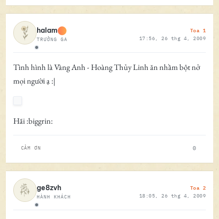
Toa 1
halam
17:56, 26 thg 4, 2009
TRƯỞNG GA
Ngoại tuyến
Tình hình là Vàng Anh - Hoàng Thủy Linh ăn nhầm bột nở
mọi người ạ :|
Hãi :biggrin:
0
CẢM ƠN
Toa 2
ge8zvh
18:05, 26 thg 4, 2009
HÀNH KHÁCH
Ngoại tuyến