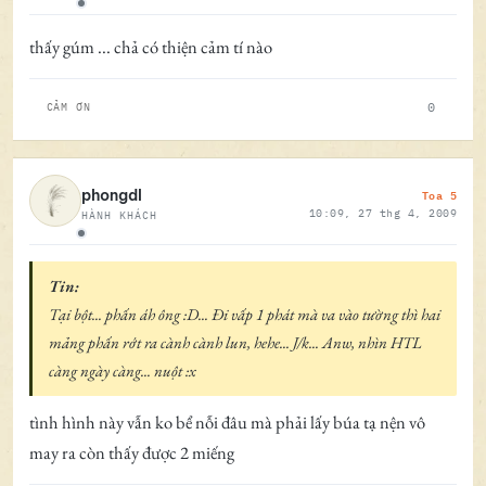
Ngoại tuyến
thấy gúm ... chả có thiện cảm tí nào
0
CẢM ƠN
Toa 5
phongdl
10:09, 27 thg 4, 2009
HÀNH KHÁCH
Ngoại tuyến
Tin:
Tại bột... phấn áh ông :D... Đi vấp 1 phát mà va vào tường thì hai
mảng phấn rớt ra cành cành lun, hehe... J/k... Anw, nhìn HTL
càng ngày càng... nuột :x
tình hình này vẫn ko bể nỗi đâu mà phải lấy búa tạ nện vô
may ra còn thấy được 2 miếng