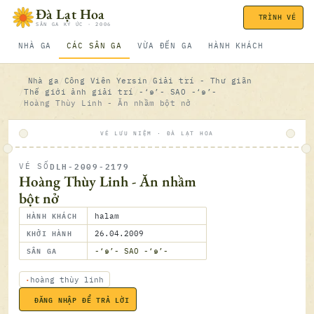
Bỏ qua nội dung
Đà Lạt Hoa
TRÌNH VÉ
SÂN GA KÝ ỨC · 2006
NHÀ GA
CÁC SÂN GA
VỪA ĐẾN GA
HÀNH KHÁCH
Nhà ga
Công Viên Yersin
Giải trí - Thư giãn
Thế giới ảnh giải trí
-‘๑’- SAO -‘๑’-
Hoàng Thùy Linh - Ăn nhầm bột nở
VÉ LƯU NIỆM · ĐÀ LẠT HOA
DLH-2009-2179
VÉ SỐ
ĐÃ SOÁ
Hoàng Thùy Linh - Ăn nhầm
bột nở
HÀNH KHÁCH
halam
KHỞI HÀNH
26.04.2009
SÂN GA
-‘๑’- SAO -‘๑’-
hoàng thùy linh
26.04.2
ĐĂNG NHẬP ĐỂ TRẢ LỜI