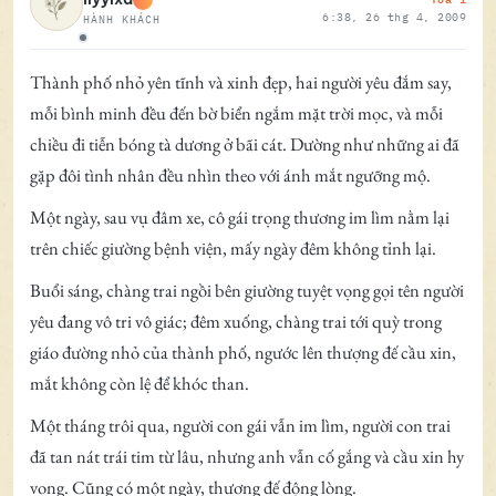
6:38, 26 thg 4, 2009
HÀNH KHÁCH
Ngoại tuyến
Thành phố nhỏ yên tĩnh và xinh đẹp, hai người yêu đắm say,
mỗi bình minh đều đến bờ biển ngắm mặt trời mọc, và mỗi
chiều đi tiễn bóng tà dương ở bãi cát. Dường như những ai đã
gặp đôi tình nhân đều nhìn theo với ánh mắt ngưỡng mộ.
Một ngày, sau vụ đâm xe, cô gái trọng thương im lìm nằm lại
trên chiếc giường bệnh viện, mấy ngày đêm không tỉnh lại.
Buổi sáng, chàng trai ngồi bên giường tuyệt vọng gọi tên người
yêu đang vô tri vô giác; đêm xuống, chàng trai tới quỳ trong
giáo đường nhỏ của thành phố, ngước lên thượng đế cầu xin,
mắt không còn lệ để khóc than.
Một tháng trôi qua, người con gái vẫn im lìm, người con trai
đã tan nát trái tim từ lâu, nhưng anh vẫn cố gắng và cầu xin hy
vọng. Cũng có một ngày, thượng đế động lòng.