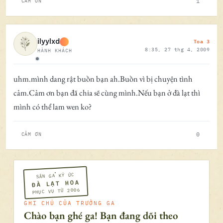
1
CẢM ƠN
Toa 3
ilyylxd
8:35, 27 thg 4, 2009
HÀNH KHÁCH
Ngoại tuyến
uhm.mình dang rật buồn bạn ah.Buồn vì bị chuyện tình
cảm.Cảm ơn bạn đã chia sẽ cùng mình.Nếu bạn ở đà lạt thì
mình có thể lam wen ko?
0
CẢM ƠN
SÂN GA KÝ ỨC
ĐÀ LẠT HOA
PHỤC VỤ TỪ 2006
GHI CHÚ CỦA TRƯỞNG GA
Chào bạn ghé ga! Bạn đang dõi theo