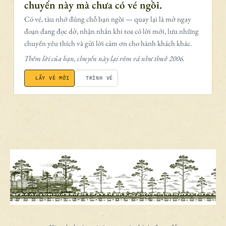
chuyến này mà chưa có vé ngồi.
Có vé, tàu nhớ đúng chỗ bạn ngồi — quay lại là mở ngay
đoạn đang đọc dở, nhận nhắn khi toa có lời mới, lưu những
chuyến yêu thích và gửi lời cảm ơn cho hành khách khác.
Thêm lời của bạn, chuyến này lại rôm rả như thuở 2006.
LẤY VÉ MỚI
TRÌNH VÉ