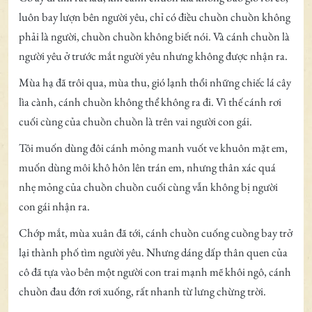
luôn bay lượn bên người yêu, chỉ có điều chuồn chuồn không
phải là người, chuồn chuồn không biết nói. Và cánh chuồn là
người yêu ở trước mắt người yêu nhưng không được nhận ra.
Mùa hạ đã trôi qua, mùa thu, gió lạnh thổi những chiếc lá cây
lìa cành, cánh chuồn không thể không ra đi. Vì thế cánh rơi
cuối cùng của chuồn chuồn là trên vai người con gái.
Tôi muốn dùng đôi cánh mỏng manh vuốt ve khuôn mặt em,
muốn dùng môi khô hôn lên trán em, nhưng thân xác quá
nhẹ mỏng của chuồn chuồn cuối cùng vẫn không bị người
con gái nhận ra.
Chớp mắt, mùa xuân đã tới, cánh chuồn cuống cuồng bay trở
lại thành phố tìm người yêu. Nhưng dáng dấp thân quen của
cô đã tựa vào bên một người con trai mạnh mẽ khôi ngô, cánh
chuồn đau đớn rơi xuống, rất nhanh từ lưng chừng trời.