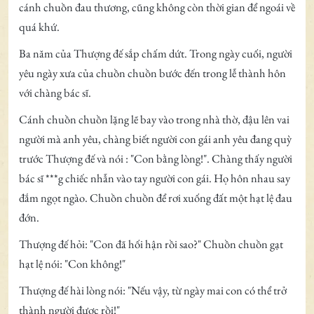
cánh chuồn đau thương, cũng không còn thời gian để ngoái về
quá khứ.
Ba năm của Thượng đế sắp chấm dứt. Trong ngày cuối, người
yêu ngày xưa của chuồn chuồn bước đến trong lễ thành hôn
với chàng bác sĩ.
Cánh chuồn chuồn lặng lẽ bay vào trong nhà thờ, đậu lên vai
người mà anh yêu, chàng biết người con gái anh yêu đang quỳ
trước Thượng đế và nói : "Con bằng lòng!". Chàng thấy người
bác sĩ ***g chiếc nhẫn vào tay người con gái. Họ hôn nhau say
đắm ngọt ngào. Chuồn chuồn để rơi xuống đất một hạt lệ đau
đớn.
Thượng đế hỏi: "Con đã hối hận rồi sao?" Chuồn chuồn gạt
hạt lệ nói: "Con không!"
Thượng đế hài lòng nói: "Nếu vậy, từ ngày mai con có thể trở
thành người được rồi!"