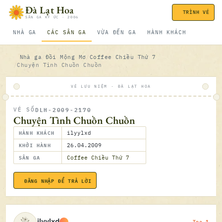
Bỏ qua nội dung
Đà Lạt Hoa
TRÌNH VÉ
SÂN GA KÝ ỨC · 2006
NHÀ GA
CÁC SÂN GA
VỪA ĐẾN GA
HÀNH KHÁCH
Nhà ga
Đồi Mộng Mơ
Coffee Chiều Thứ 7
Chuyện Tình Chuồn Chuồn
VÉ LƯU NIỆM · ĐÀ LẠT HOA
DLH-2009-2170
VÉ SỐ
ĐÃ SOÁ
Chuyện Tình Chuồn Chuồn
HÀNH KHÁCH
ilyylxd
KHỞI HÀNH
26.04.2009
SÂN GA
Coffee Chiều Thứ 7
ĐĂNG NHẬP ĐỂ TRẢ LỜI
26.04.2
Toa 1
ilyylxd