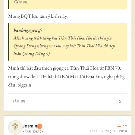
Cám ơn.
Mong BQT lưu tâm ý kiến này.
hanhnguyencf:
Mình cũng thích tiếng hát Trần Thái Hòa. Hồi đó chỉ nghe
Quang Dũng nhưng mà sau này biết Trần Thái Hòa thì dẹp
luôn Quang Dũng :)).
Mình thì bắt đầu thích giọng ca Trần Thái Hòa từ PBN 70,
trong show đó TTH hát bài Rồi Mai Tôi Đưa Em, nghe phê gì
đâu :biggrin:
2
CẢM ƠN
Toa 17
Jasmin
2:15, 7 thg 1, 2010
HÀNH KHÁCH