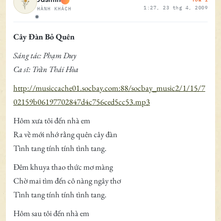
1:27, 23 thg 4, 2009
HÀNH KHÁCH
Ngoại tuyến
Cây Đàn Bỏ Quên
Sáng tác: Phạm Duy
Ca sĩ: Trần Thái Hòa
http://musiccache01.socbay.com:88/socbay_music2/1/15/7
02159b06197702847d4c756ced5cc53.mp3
Hôm xưa tôi đến nhà em
Ra về mới nhớ rằng quên cây đàn
Tình tang tính tính tình tang.
Đêm khuya thao thức mơ màng
Chờ mai tìm đến cô nàng ngây thơ
Tình tang tính tính tình tang.
Hôm sau tôi đến nhà em