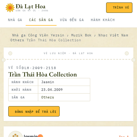
Bỏ qua nội dung
Đà Lạt Hoa
TRÌNH VÉ
SÂN GA KÝ ỨC · 2006
NHÀ GA
CÁC SÂN GA
VỪA ĐẾN GA
HÀNH KHÁCH
Nhà ga
Công Viên Yersin
♪ Muzik Bok ♪
Nhạc Việt Nam
Others
Trần Thái Hòa Collection
VÉ LƯU NIỆM · ĐÀ LẠT HOA
DLH-2009-2118
VÉ SỐ
ĐÃ SOÁ
Trần Thái Hòa Collection
HÀNH KHÁCH
Jasmin
KHỞI HÀNH
23.04.2009
SÂN GA
Others
ĐĂNG NHẬP ĐỂ TRẢ LỜI
23.04.2
Toa 1
Jasmin