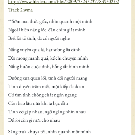
http://www.fileden.com/files/2009/3/24/2377839/02 02
Track 2.wma
**Sớm mai thức giấc, nhìn quanh một mình
Ngoài hiên nắng lóe, đàn chim giật mình
Biết lời tỏ tình, đã có người nghe
Nắng xuyên qua lá, hạt sương lìa cành
Đời mong manh quá, kể chi chuyện mình
Nắng buồn cuộc tình, bỗng tắt bình minh
Đường xưa quen lối, tình dối người mang
Tình duyên trăm mối, một kiếp đa đoan
Cố tìm tình chồng chất ngổn ngang
Còn bao lâu nữa khi ta bạc đầu
Tình cờ gặp nhau, ngỡ ngàng nhìn nhau
Để rồi còn gì nữa cho nhau
Sáng trưa khuya tối, nhìn quanh một mình