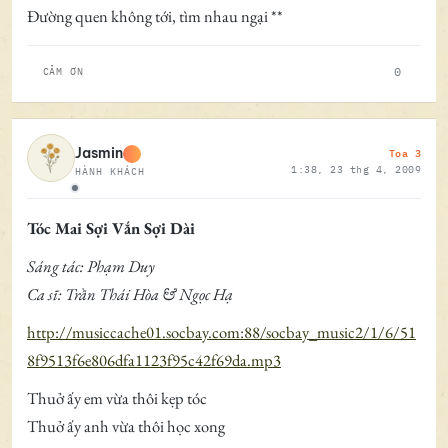
Đường quen không tới, tìm nhau ngại **
0
CẢM ƠN
Toa 3
Jasmin
1:38, 23 thg 4, 2009
HÀNH KHÁCH
Ngoại tuyến
Tóc Mai Sợi Vắn Sợi Dài
Sáng tác: Phạm Duy
Ca sĩ: Trần Thái Hòa & Ngọc Hạ
http://musiccache01.socbay.com:88/socbay_music2/1/6/51
8f9513f6e806dfa1123f95c42f69da.mp3
Thuở ấy em vừa thôi kẹp tóc
Thuở ấy anh vừa thôi học xong