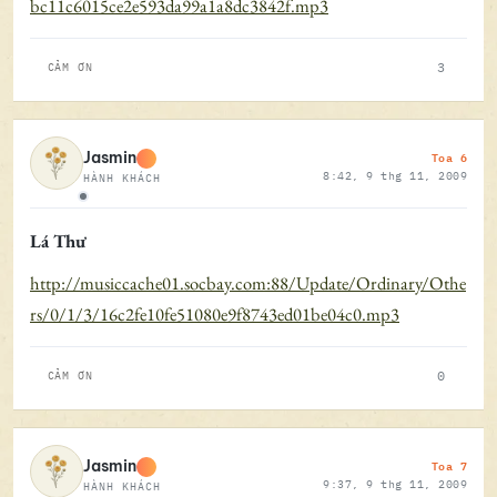
bc11c6015ce2e593da99a1a8dc3842f.mp3
3
CẢM ƠN
Toa 6
Jasmin
8:42, 9 thg 11, 2009
HÀNH KHÁCH
Ngoại tuyến
Lá Thư
http://musiccache01.socbay.com:88/Update/Ordinary/Othe
rs/0/1/3/16c2fe10fe51080e9f8743ed01be04c0.mp3
0
CẢM ƠN
Toa 7
Jasmin
9:37, 9 thg 11, 2009
HÀNH KHÁCH