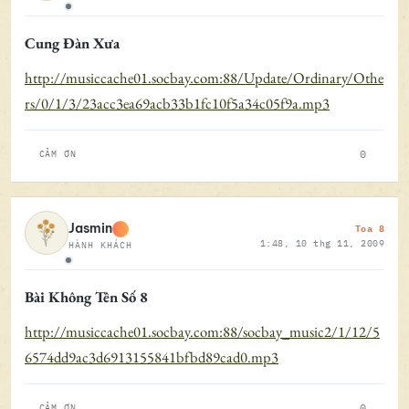
Ngoại tuyến
Cung Đàn Xưa
http://musiccache01.socbay.com:88/Update/Ordinary/Othe
rs/0/1/3/23acc3ea69acb33b1fc10f5a34c05f9a.mp3
0
CẢM ƠN
Toa 8
Jasmin
1:48, 10 thg 11, 2009
HÀNH KHÁCH
Ngoại tuyến
Bài Không Tên Số 8
http://musiccache01.socbay.com:88/socbay_music2/1/12/5
6574dd9ac3d6913155841bfbd89cad0.mp3
0
CẢM ƠN