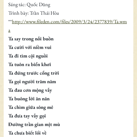
Sáng tác: Quốc Dũng
Trình bày: Trần Thái Hòa
**
http://www.fileden.com/files/2009/3/24/2377839/Ta.wm
a
Ta say trong nỗi buồn
Ta cười với niềm vui
Ta đi tìm cội nguồi
Ta tuôn ra biển khơi
Ta đứng trước cổng trời
Ta gọi người trăm năm
Ta đau cơn mộng vẫy
Ta buông lời ăn năn
Ta chìm giữa sông mê
Ta đưa tay vẫy gọi
Đường trần gian mịt mù
Ta chưa biết lối về