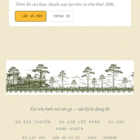
Thêm lời của bạn, chuyến này lại rôm rả như thuở 2006.
LẤY VÉ MỚI
TRÌNH VÉ
Xin nhẹ bước nơi sân ga — tàu ký ức đang đỗ.
10.542 CHUYẾN · 36.638 LỜI NHẮN · 29.501
HÀNH KHÁCH
ĐÀ LẠT HOA · SÂN GA KÝ ỨC · 2006 · NODEBB