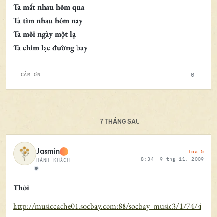
Ta mất nhau hôm qua
Ta tìm nhau hôm nay
Ta mỗi ngày một lạ
Ta chim lạc đường bay
0
CẢM ƠN
7 THÁNG SAU
Toa 5
Jasmin
8:34, 9 thg 11, 2009
HÀNH KHÁCH
Ngoại tuyến
Thôi
http://musiccache01.socbay.com:88/socbay_music3/1/74/4