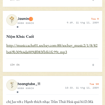
Toa 9
Jasmin
9:49, 11 thg 11, 2009
HÀNH KHÁCH
Ngoại tuyến
Niệm Khúc Cuối
http://musiccache01.socbay.com:88/socbay_music2/1/8/82
be69b309e4da009df083fbf61fc99c.mp3
0
CẢM ƠN
Toa 10
hoangtube_11
10:33, 11 thg 11, 2009
HÀNH KHÁCH
Ngoại tuyến
chị Jas với c Hạnh thích nhạc Trần Thái Hoà quá hỉ:D.Mà