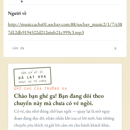
Ngoại tuyến
Người về
http://musiccache01.socbay.com:88/socbay_music2/1/7/e38
7d12db9194522d212e6eb21c999c3.mp3
0
CẢM ƠN
SÂN GA KÝ ỨC
ĐÀ LẠT HOA
PHỤC VỤ TỪ 2006
GHI CHÚ CỦA TRƯỞNG GA
Chào bạn ghé ga! Bạn đang dõi theo
chuyến này mà chưa có vé ngồi.
Có vé, tàu nhớ đúng chỗ bạn ngồi — quay lại là mở ngay
đoạn đang đọc dở, nhận nhắn khi toa có lời mới, lưu những
chuyến yêu thích và gửi lời cảm ơn cho hành khách khác.