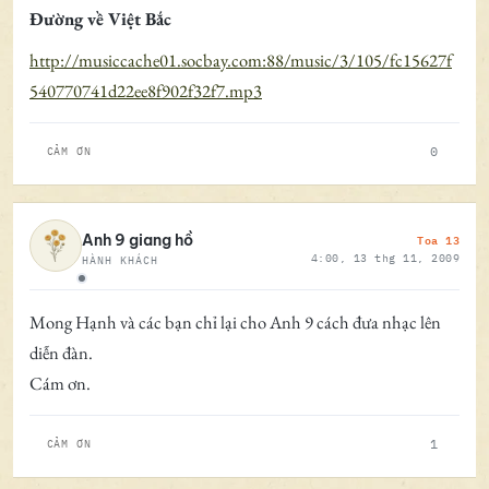
Đường về Việt Bắc
http://musiccache01.socbay.com:88/music/3/105/fc15627f
540770741d22ee8f902f32f7.mp3
0
CẢM ƠN
Toa 13
Anh 9 giang hồ
4:00, 13 thg 11, 2009
HÀNH KHÁCH
Ngoại tuyến
Mong Hạnh và các bạn chỉ lại cho Anh 9 cách đưa nhạc lên
diễn đàn.
Cám ơn.
1
CẢM ƠN