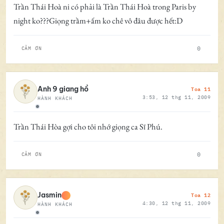
Trần Thái Hoà ni có phải là Trần Thái Hoà trong Paris by
night ko???Giọng trầm+ấm ko chê vô đâu được hết:D
0
CẢM ƠN
Toa 11
Anh 9 giang hồ
3:53, 12 thg 11, 2009
HÀNH KHÁCH
Ngoại tuyến
Trần Thái Hòa gợi cho tôi nhớ giọng ca Sĩ Phú.
0
CẢM ƠN
Toa 12
Jasmin
4:30, 12 thg 11, 2009
HÀNH KHÁCH
Ngoại tuyến