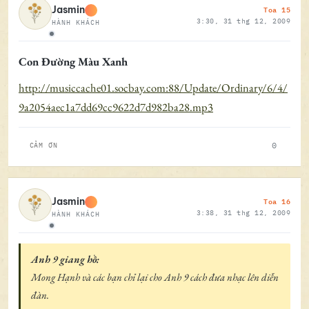
Toa 15
Jasmin
3:30, 31 thg 12, 2009
HÀNH KHÁCH
Ngoại tuyến
Con Đường Màu Xanh
http://musiccache01.socbay.com:88/Update/Ordinary/6/4/
9a2054aec1a7dd69cc9622d7d982ba28.mp3
0
CẢM ƠN
Toa 16
Jasmin
3:38, 31 thg 12, 2009
HÀNH KHÁCH
Ngoại tuyến
Anh 9 giang hồ:
Mong Hạnh và các bạn chỉ lại cho Anh 9 cách đưa nhạc lên diễn
đàn.