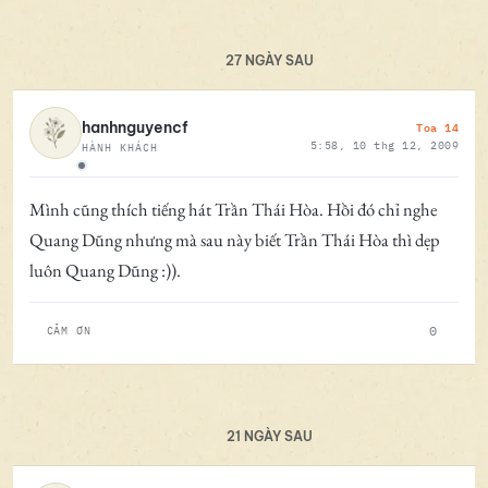
27 NGÀY SAU
Toa 14
hanhnguyencf
5:58, 10 thg 12, 2009
HÀNH KHÁCH
Ngoại tuyến
Mình cũng thích tiếng hát Trần Thái Hòa. Hồi đó chỉ nghe
Quang Dũng nhưng mà sau này biết Trần Thái Hòa thì dẹp
luôn Quang Dũng :)).
0
CẢM ƠN
21 NGÀY SAU