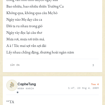
Bao nhiêu, bao nhiêu thiên Trường Ca
Không qua, không qua câu Mẹ hò
Ngày nào Mẹ dạy câu ca
Ðôi ta ru nhau trong gió
Ngày rày đọc lại câu thơ
Mưa rơi, mưa rơi trên má.
A à ! Tóc mai sợi vắn sợi dài
Lấy nhau chẳng đặng, thương hoài ngàn năm
3
CẢM ƠN
Toa 4
CapheTung
1:47, 23 thg 4, 2009
HÀNH KHÁCH
Ngoại tuyến
**TA