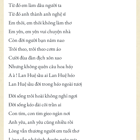
Từ đó em làm dâu người ta
Từ đó anh thành anh nghệ sĩ
Em thôi, em thôi không làm thơ
Em yên, em yên vui chuyện nhà
Còn đời người bạn năm nao
Trôi theo, trôi theo cơm áo
Cười đùa đàn địch xôn xao
Nhưng không quên câu hoa héọ
A à ! Lan Huệ sầu ai Lan Huệ héo
Lan Huệ sầu đời trong héo ngoài tươị
Ðời sống trôi hoài không nghỉ ngơi
Ðời sống kéo dài cõi trần ai
Con tim, con tim gieo ngàn nơi
Anh yêu, anh yêu cũng nhiều rồi
Lòng vẫn thương người em tuổi thơ
Lòng vẫn nhớ tình duyên ngày xưa