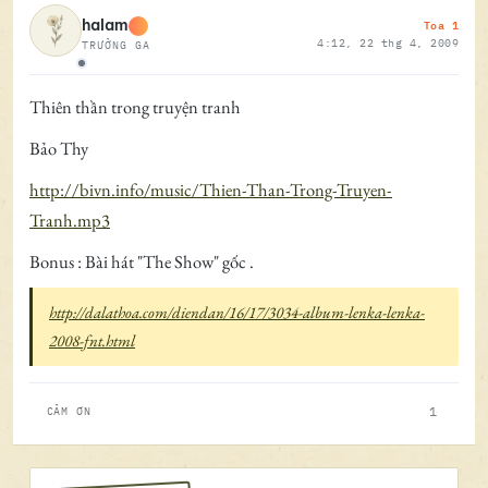
Toa 1
halam
4:12, 22 thg 4, 2009
TRƯỞNG GA
Ngoại tuyến
Thiên thần trong truyện tranh
Bảo Thy
http://bivn.info/music/Thien-Than-Trong-Truyen-
Tranh.mp3
Bonus : Bài hát "The Show" gốc .
http://dalathoa.com/diendan/16/17/3034-album-lenka-lenka-
2008-fnt.html
1
CẢM ƠN