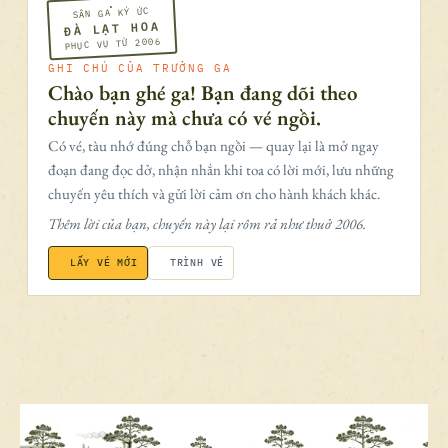
SÂN GA KÝ ỨC
ĐÀ LẠT HOA
PHỤC VỤ TỪ 2006
GHI CHÚ CỦA TRƯỞNG GA
Chào bạn ghé ga! Bạn đang dõi theo
chuyến này mà chưa có vé ngồi.
Có vé, tàu nhớ đúng chỗ bạn ngồi — quay lại là mở ngay
đoạn đang đọc dở, nhận nhắn khi toa có lời mới, lưu những
chuyến yêu thích và gửi lời cảm ơn cho hành khách khác.
Thêm lời của bạn, chuyến này lại rôm rả như thuở 2006.
LẤY VÉ MỚI
TRÌNH VÉ