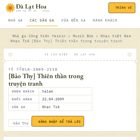
Bỏ qua nội dung
Đà Lạt Hoa
TRÌNH VÉ
SÂN GA KÝ ỨC · 2006
NHÀ GA
CÁC SÂN GA
VỪA ĐẾN GA
HÀNH KHÁCH
Nhà ga
Công Viên Yersin
♪ Muzik Bok ♪
Nhạc Việt Nam
Nhạc Trẻ
[Bảo Thy] Thiên thần trong truyện tranh
VÉ LƯU NIỆM · ĐÀ LẠT HOA
DLH-2009-2110
VÉ SỐ
ĐÃ SOÁ
[Bảo Thy] Thiên thần trong
truyện tranh
HÀNH KHÁCH
halam
KHỞI HÀNH
22.04.2009
SÂN GA
Nhạc Trẻ
ĐĂNG NHẬP ĐỂ TRẢ LỜI
22.04.2
bảo thy