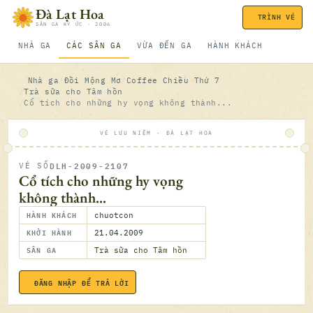
Bỏ qua nội dung
Đà Lạt Hoa
TRÌNH VÉ
SÂN GA KÝ ỨC · 2006
NHÀ GA
CÁC SÂN GA
VỪA ĐẾN GA
HÀNH KHÁCH
Nhà ga
Đồi Mộng Mơ
Coffee Chiều Thứ 7
Trà sữa cho Tâm hồn
Cổ tích cho những hy vọng không thành...
VÉ LƯU NIỆM · ĐÀ LẠT HOA
DLH-2009-2107
VÉ SỐ
ĐÃ SOÁ
Cổ tích cho những hy vọng
không thành...
HÀNH KHÁCH
chuotcon
KHỞI HÀNH
21.04.2009
SÂN GA
Trà sữa cho Tâm hồn
ĐĂNG NHẬP ĐỂ TRẢ LỜI
21.04.2