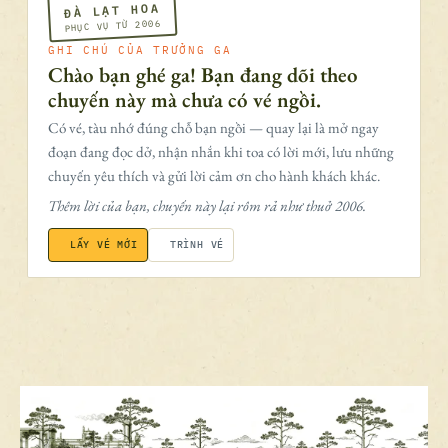
ĐÀ LẠT HOA
PHỤC VỤ TỪ 2006
GHI CHÚ CỦA TRƯỞNG GA
Chào bạn ghé ga! Bạn đang dõi theo
chuyến này mà chưa có vé ngồi.
Có vé, tàu nhớ đúng chỗ bạn ngồi — quay lại là mở ngay
đoạn đang đọc dở, nhận nhắn khi toa có lời mới, lưu những
chuyến yêu thích và gửi lời cảm ơn cho hành khách khác.
Thêm lời của bạn, chuyến này lại rôm rả như thuở 2006.
LẤY VÉ MỚI
TRÌNH VÉ