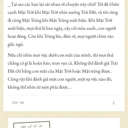
_ Tại sao các bạn lại cãi nhau về chuyện này chứ? Tôi đã ở bên
cạnh Mặt Trời khi Mặt Trời nhìn xuống Trái Đất, và tôi cũng
đi cùng Mặt Trăng khi Mặt Trăng xuất hiện. Khi Mặt Trời
xuất hiện, mọi thứ là ban ngày, cây cối màu xanh, con người
hoạt đông. Còn khi Trăng lên, đêm về, mọi người chìm vào
giấc ngủ.
Nếu chỉ nhìn mọi việc dưới con mắt của mình, thì mọi thứ
chẳng có gì là hoàn hảo, trọn vẹn cả. Không thể đánh giá Trái
Đất chỉ bằng con mắt của Mặt Trời hoặc Mặt trăng được.
Cũng vậy khi đánh giá một con người, một sự việc nào đó,
không thể nhìn từ một phía được...
2
CẢM ƠN
SÂN GA KÝ ỨC