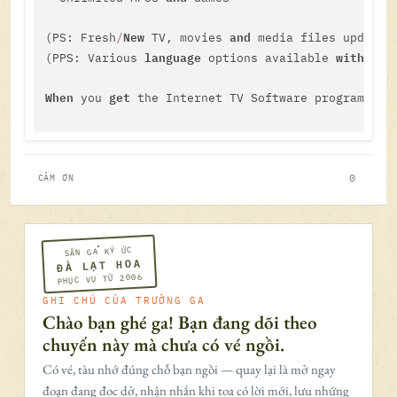
New
and
(PS: Fresh
/
 TV, movies 
 media files updated
language
with
(PPS: Various 
 options available 
 the
When
get
 you 
 the Internet TV Software program, I 
check
out
by
Go ahead, 
-
 the network listing 
 clickin
Website : Freesatellite4tv.com

0
CẢM ƠN
Download: rapidshare.com
/
files
/
219726111
/
Free_Sate
SÂN GA KÝ ỨC
Mirror download : Freesatellite4tv.com
/
download
/
s
ĐÀ LẠT HOA
PHỤC VỤ TỪ 2006
and
Happy surfing 
 my good wishes,

GHI CHÚ CỦA TRƯỞNG GA
Chào bạn ghé ga! Bạn đang dõi theo
chuyến này mà chưa có vé ngồi.
Có vé, tàu nhớ đúng chỗ bạn ngồi — quay lại là mở ngay
đoạn đang đọc dở, nhận nhắn khi toa có lời mới, lưu những