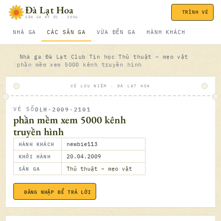
Bỏ qua nội dung
Đà Lạt Hoa
TRÌNH VÉ
SÂN GA KÝ ỨC · 2006
NHÀ GA
CÁC SÂN GA
VỪA ĐẾN GA
HÀNH KHÁCH
Nhà ga
Đà Lạt Club
Tin học
Thủ thuật – mẹo vặt
phần mềm xem 5000 kênh truyền hình
VÉ LƯU NIỆM · ĐÀ LẠT HOA
DLH-2009-2101
VÉ SỐ
ĐÃ SOÁ
phần mềm xem 5000 kênh
truyền hình
HÀNH KHÁCH
newbie113
KHỞI HÀNH
20.04.2009
SÂN GA
Thủ thuật – mẹo vặt
ĐĂNG NHẬP ĐỂ TRẢ LỜI
20.04.2