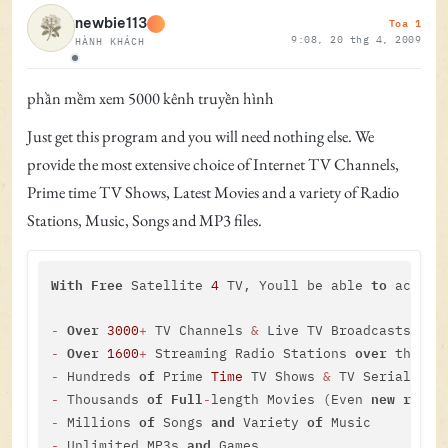
Toa 1
newbie113
9:08, 20 thg 4, 2009
HÀNH KHÁCH
Ngoại tuyến
phần mềm xem 5000 kênh truyền hình
Just get this program and you will need nothing else. We
provide the most extensive choice of Internet TV Channels,
Prime time TV Shows, Latest Movies and a variety of Radio
Stations, Music, Songs and MP3 files.
With
Free
to
 Satellite 
4
 TV, Youll be able 
 access:
Over
on
-
3000
+
 TV Channels 
&
 Live TV Broadcasts 
Over
over
-
1600
+
 Streaming Radio Stations 
of
-
 Hundreds 
 Prime 
Time
 TV Shows 
&
of
Full
new
relea
-
 Thousands 
-
length Movies (Even 
of
and
of
-
 Millions 
 Songs 
 Variety 
and
-
 Unlimited MP3s 
 Games
