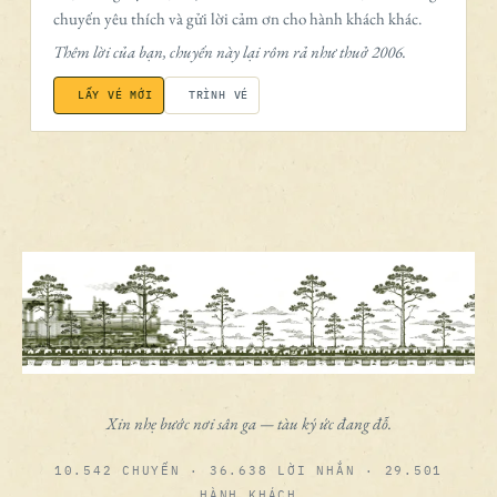
chuyến yêu thích và gửi lời cảm ơn cho hành khách khác.
Thêm lời của bạn, chuyến này lại rôm rả như thuở 2006.
LẤY VÉ MỚI
TRÌNH VÉ
Xin nhẹ bước nơi sân ga — tàu ký ức đang đỗ.
10.542 CHUYẾN · 36.638 LỜI NHẮN · 29.501
HÀNH KHÁCH