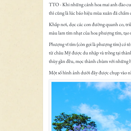
TTO - Khi những cánh hoa mai anh đào cuố
thì cũng là lúc báo hiệu mùa xuân đã chấm
Khắp nơi, dọc các con đường quanh co, t
màu lam tím nhạt của hoa phượng tím, tạo
Phượng vĩ tím (còn gọi là phượng tím) có t
từ châu Mỹ được du nhập và trồng tại thành
thùy gần đều, mọc thành chùm với những h
Một số hình ảnh dưới đây được chụp vào nh