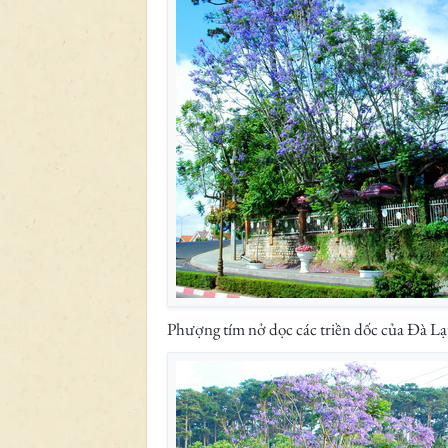
Phượng tím nở dọc các triền dốc của Đà Lạ