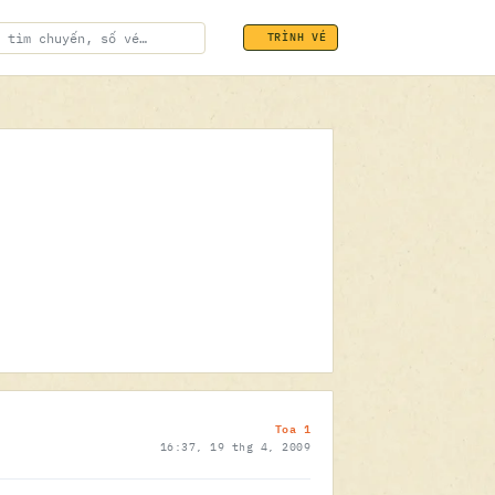
TRÌNH VÉ
ĐÃ SOÁT VÉ
19.04.2009
Toa 1
16:37, 19 thg 4, 2009