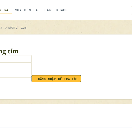
N GA
VỪA ĐẾN GA
HÀNH KHÁCH
ùa phượng tím
ng tím
ĐĂNG NHẬP ĐỂ TRẢ LỜI