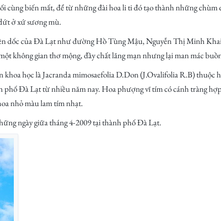
i cùng biến mất, để từ những đài hoa li ti đó tạo thành những chùm
 dứt ở xứ sương mù.
riền dốc của Đà Lạt như đường Hồ Tùng Mậu, Nguyễn Thị Minh Khai
 một không gian thơ mộng, đầy chất lãng mạn nhưng lại man mác buồ
ên khoa học là Jacranda mimosaefolia D.Don (J.Ovalifolia R.B) thuộc 
 phố Đà Lạt từ nhiều năm nay. Hoa phượng vĩ tím có cánh tràng hợp l
oa nhỏ màu lam tím nhạt.
ững ngày giữa tháng 4-2009 tại thành phố Đà Lạt.