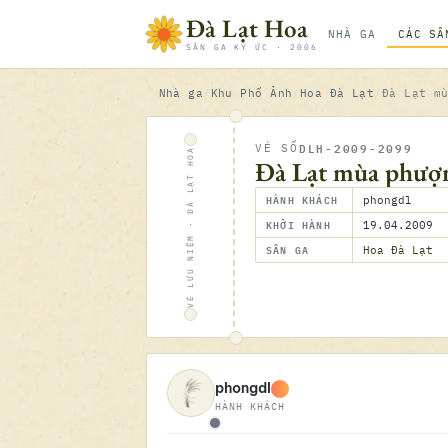
Bỏ qua nội dung
Đà Lạt Hoa
NHÀ GA
CÁC SÂ
SÂN GA KÝ ỨC · 2006
Nhà ga
Khu Phố Ảnh
Hoa Đà Lạt
Đà Lạt m
DLH-2009-2099
VÉ SỐ
VÉ LƯU NIỆM · ĐÀ LẠT HOA
Đà Lạt mùa phượ
HÀNH KHÁCH
phongdl
KHỞI HÀNH
19.04.2009
SÂN GA
Hoa Đà Lạt
phongdl
HÀNH KHÁCH
Ngoại tuyến