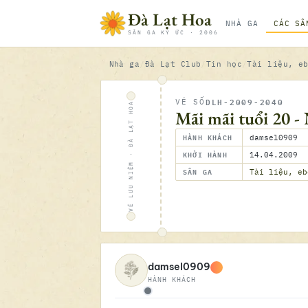
Bỏ qua nội dung
Đà Lạt Hoa
NHÀ GA
CÁC SÂ
SÂN GA KÝ ỨC · 2006
Nhà ga
Đà Lạt Club
Tin học
Tài liệu, e
DLH-2009-2040
VÉ SỐ
VÉ LƯU NIỆM · ĐÀ LẠT HOA
Mãi mãi tuổi 20 
HÀNH KHÁCH
damsel0909
KHỞI HÀNH
14.04.2009
SÂN GA
Tài liệu, eb
damsel0909
HÀNH KHÁCH
Ngoại tuyến