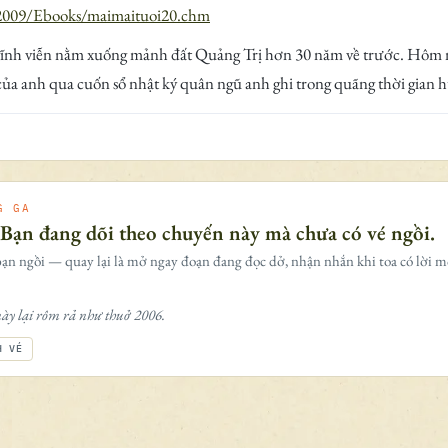
-2009/Ebooks/maimaituoi20.chm
 vĩnh viễn nằm xuống mảnh đất Quảng Trị hơn 30 năm về trước. Hôm na
ủa anh qua cuốn sổ nhật ký quân ngũ anh ghi trong quãng thời gian h
G GA
 Bạn đang dõi theo chuyến này mà chưa có vé ngồi.
ạn ngồi — quay lại là mở ngay đoạn đang đọc dở, nhận nhắn khi toa có lời m
ày lại rôm rả như thuở 2006.
H VÉ