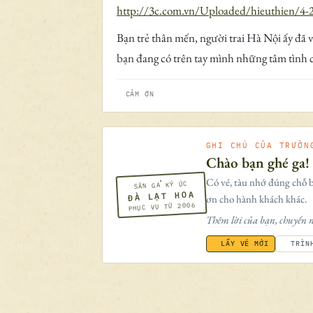
http://3c.com.vn/Uploaded/hieuthien/4
Bạn trẻ thân mến, người trai Hà Nội ấy đã
bạn đang có trên tay mình những tâm tình c
CẢM ƠN
GHI CHÚ CỦA TRƯỞN
Chào bạn ghé ga!
Có vé, tàu nhớ đúng chỗ b
SÂN GA KÝ ỨC
ĐÀ LẠT HOA
ơn cho hành khách khác.
PHỤC VỤ TỪ 2006
Thêm lời của bạn, chuyến n
LẤY VÉ MỚI
TRÌN