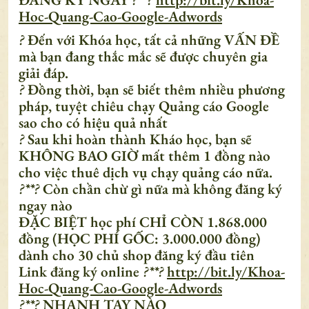
Hoc-Quang-Cao-Google-Adwords
?
Đến với Khóa học, tất cả những VẤN ĐỀ
mà bạn đang thắc mắc sẽ được chuyên gia
giải đáp.
?
Đồng thời, bạn sẽ biết thêm nhiều phương
pháp, tuyệt chiêu chạy Quảng cáo Google
sao cho có hiệu quả nhất
?
Sau khi hoàn thành Kháo học, bạn sẽ
KHÔNG BAO GIỜ mất thêm 1 đồng nào
cho việc thuê dịch vụ chạy quảng cáo nữa.
?**?
Còn chần chừ gì nữa mà không đăng ký
ngay nào
ĐẶC BIỆT học phí CHỈ CÒN 1.868.000
đồng (HỌC PHÍ GỐC: 3.000.000 đồng)
dành cho 30 chủ shop đăng ký đầu tiên
Link đăng ký online
?**?
http://bit.ly/Khoa-
Hoc-Quang-Cao-Google-Adwords
?**?
NHANH TAY NÀO