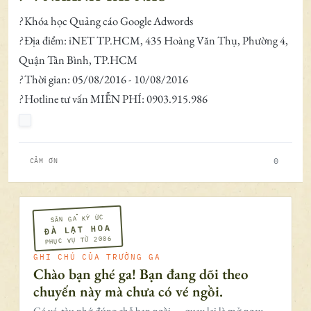
?
Khóa học Quảng cáo Google Adwords
?
Địa điểm: iNET TP.HCM, 435 Hoàng Văn Thụ, Phường 4,
Quận Tân Bình, TP.HCM
?
Thời gian: 05/08/2016 - 10/08/2016
?
Hotline tư vấn MIỄN PHÍ: 0903.915.986
0
CẢM ƠN
SÂN GA KÝ ỨC
ĐÀ LẠT HOA
PHỤC VỤ TỪ 2006
GHI CHÚ CỦA TRƯỞNG GA
Chào bạn ghé ga! Bạn đang dõi theo
chuyến này mà chưa có vé ngồi.
Có vé, tàu nhớ đúng chỗ bạn ngồi — quay lại là mở ngay