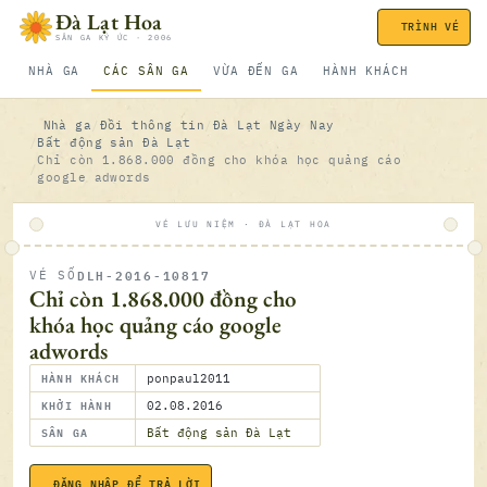
Bỏ qua nội dung
Đà Lạt Hoa
TRÌNH VÉ
SÂN GA KÝ ỨC · 2006
NHÀ GA
CÁC SÂN GA
VỪA ĐẾN GA
HÀNH KHÁCH
Nhà ga
Đồi thông tin
Đà Lạt Ngày Nay
Bất động sản Đà Lạt
Chỉ còn 1.868.000 đồng cho khóa học quảng cáo
google adwords
VÉ LƯU NIỆM · ĐÀ LẠT HOA
DLH-2016-10817
VÉ SỐ
ĐÃ SOÁ
Chỉ còn 1.868.000 đồng cho
khóa học quảng cáo google
adwords
HÀNH KHÁCH
ponpaul2011
KHỞI HÀNH
02.08.2016
SÂN GA
Bất động sản Đà Lạt
02.08.2
ĐĂNG NHẬP ĐỂ TRẢ LỜI