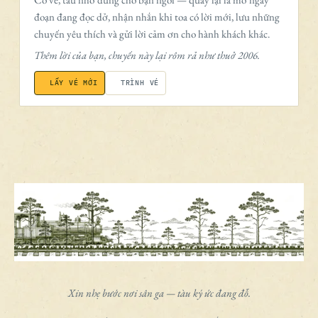
đoạn đang đọc dở, nhận nhắn khi toa có lời mới, lưu những
chuyến yêu thích và gửi lời cảm ơn cho hành khách khác.
Thêm lời của bạn, chuyến này lại rôm rả như thuở 2006.
LẤY VÉ MỚI
TRÌNH VÉ
Xin nhẹ bước nơi sân ga — tàu ký ức đang đỗ.