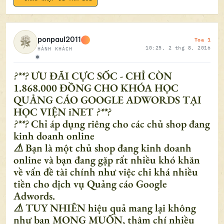
Toa 1
ponpaul2011
10:25, 2 thg 8, 2016
HÀNH KHÁCH
Ngoại tuyến
?**?
ƯU ĐÃI CỰC SỐC - CHỈ CÒN
1.868.000 ĐỒNG CHO KHÓA HỌC
QUẢNG CÁO GOOGLE ADWORDS TẠI
HỌC VIỆN iNET
?**?
?**?
Chỉ áp dụng riêng cho các chủ shop đang
kinh doanh online
⚠
Bạn là một chủ shop đang kinh doanh
online và bạn đang gặp rất nhiều khó khăn
về vấn đề tài chính như việc chi khá nhiều
tiền cho dịch vụ Quảng cáo Google
Adwords.
⚠
TUY NHIÊN hiệu quả mang lại không
như bạn MONG MUỐN, thậm chí nhiều