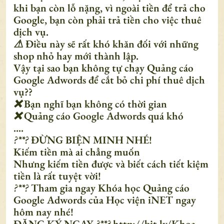
khi bạn còn lỗ nặng, vì ngoài tiền để trả cho
Google, bạn còn phải trả tiền cho việc thuê
dịch vụ.
⚠
Điều này sẽ rất khó khăn đối với những
shop nhỏ hay mới thành lập.
Vậy tại sao bạn không tự chạy Quảng cáo
Google Adwords để cắt bỏ chi phí thuê dịch
vụ??
❌
Bạn nghĩ bạn không có thời gian
❌
Quảng cáo Google Adwords quá khó
....
?**?
ĐỪNG BIỆN MINH NHÉ!
Kiếm tiền mà ai chẳng muốn
Nhưng kiếm tiền được và biết cách tiết kiệm
tiền là rất tuyệt vời!
?**?
Tham gia ngay Khóa học Quảng cáo
Google Adwords của Học viện iNET ngay
hôm nay nhé!
ĐĂNG KÝ NGAY
?**?
http://bit.ly/Khoa-