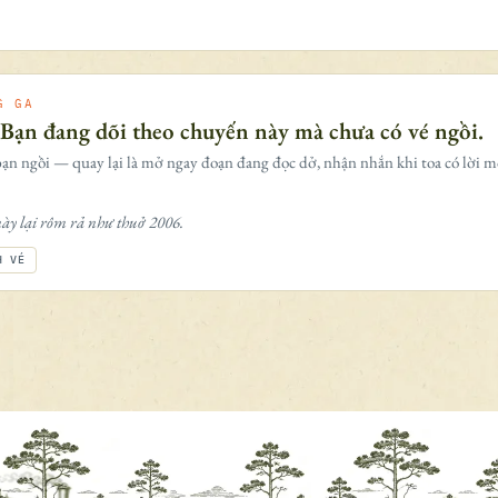
G GA
 Bạn đang dõi theo chuyến này mà chưa có vé ngồi.
ạn ngồi — quay lại là mở ngay đoạn đang đọc dở, nhận nhắn khi toa có lời m
ày lại rôm rả như thuở 2006.
H VÉ