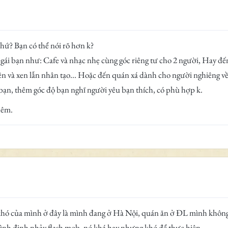
chứ? Bạn có thể nói rõ hơn k?
n gái bạn như: Cafe và nhạc nhẹ cùng góc riêng tư cho 2 người, Hay đ
ên và xen lẫn nhân tạo... Hoặc đến quán xá dành cho người nghiêng về
 bạn, thêm góc độ bạn nghĩ người yêu bạn thích, có phù hợp k.
hêm.
hó của mình ở đây là mình đang ở Hà Nội, quán ăn ở ĐL mình không b
ình định nhảy flash mob, nó khá hay nhưng khó để thực hiện.