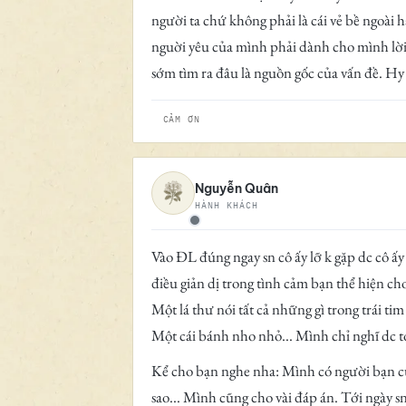
người ta chứ không phải là cái vẻ bề ngoài 
nguời yêu của mình phải dành cho mình lời 
sớm tìm ra đâu là nguồn gốc của vấn đề. Hy 
CẢM ƠN
Nguyễn Quân
HÀNH KHÁCH
Ngoại tuyến
Vào ĐL đúng ngay sn cô ấy lỡ k gặp dc cô ấy
điều giản dị trong tình cảm bạn thể hiện cho
Một lá thư nói tất cả những gì trong trái t
Một cái bánh nho nhỏ... Mình chỉ nghĩ dc tớ
Kể cho bạn nghe nha: Mình có người bạn cùng
sao... Mình cũng cho vài đáp án. Tới ngày sn