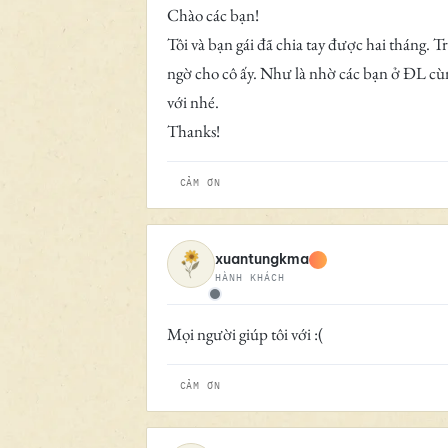
Chào các bạn!
Tôi và bạn gái đã chia tay được hai tháng. T
ngờ cho cô ấy. Như là nhờ các bạn ở ĐL c
với nhé.
Thanks!
CẢM ƠN
xuantungkma
HÀNH KHÁCH
Ngoại tuyến
Mọi người giúp tôi với :(
CẢM ƠN