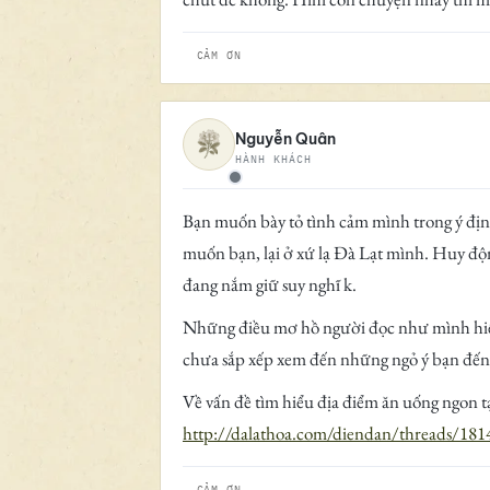
CẢM ƠN
Nguyễn Quân
HÀNH KHÁCH
Ngoại tuyến
Bạn muốn bày tỏ tình cảm mình trong ý đị
muốn bạn, lại ở xứ lạ Đà Lạt mình. Huy độ
đang nắm giữ suy nghĩ k.
Những điều mơ hồ người đọc như mình hiểu: 
chưa sắp xếp xem đến những ngỏ ý bạn đến 
Về vấn đề tìm hiểu địa điểm ăn uống ngon 
http://dalathoa.com/diendan/threads/181
CẢM ƠN