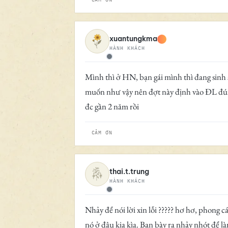
xuantungkma
HÀNH KHÁCH
Ngoại tuyến
Mình thì ở HN, bạn gái mình thì đang sinh số
muốn như vậy nên đợt này định vào ĐL đúng 
đc gần 2 năm rồi
CẢM ƠN
thai.t.trung
HÀNH KHÁCH
Ngoại tuyến
Nhảy để nói lời xin lỗi ????? hơ hơ, phong 
nó ở đâu kia kìa. Bạn bày ra nhảy nhót để l