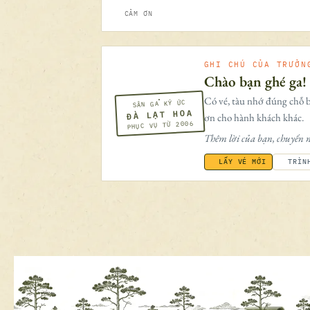
CẢM ƠN
GHI CHÚ CỦA TRƯỞN
Chào bạn ghé ga!
Có vé, tàu nhớ đúng chỗ b
SÂN GA KÝ ỨC
ĐÀ LẠT HOA
ơn cho hành khách khác.
PHỤC VỤ TỪ 2006
Thêm lời của bạn, chuyến n
LẤY VÉ MỚI
TRÌN