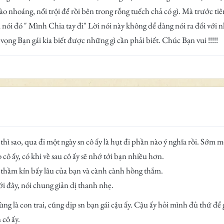
hào nhoáng, nổi trội để rồi bên trong rỗng tuếch chả có gì. Mà trước t
nói đó " Mình Chia tay đi" Lời nói này không dể dàng nói ra đối với
vọng Bạn gái kia biết được những gì cần phải biết. Chúc Bạn vui !!!!!
 thì sao, qua đi một ngày sn cô ấy là hụt đi phần nào ý nghĩa rồi. Sớm
 cô ấy, có khi về sau cô ấy sẽ nhớ tới bạn nhiều hơn.
im thầm kín bấy lâu của bạn và cành cành hồng thắm.
i đây, nói chung giản dị thanh nhẹ.
 là con trai, cũng dịp sn bạn gái cậu ấy. Cậu ấy hỏi mình đủ thứ để g
 cô ấy.