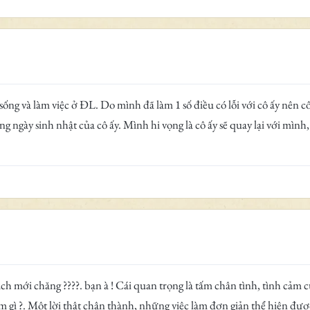
ng và làm việc ở ĐL. Do mình đã làm 1 số điều có lỗi với cô ấy nên cô ấ
ngày sinh nhật của cô ấy. Mình hi vọng là cô ấy sẽ quay lại với mình
cách mới chăng ????. bạn à ! Cái quan trọng là tấm chân tình, tình cảm
àm gì ?. Một lời thật chân thành, những việc làm đơn giản thể hiện đ