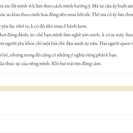
và xin lỗi mình vì k làm theo cách mình hướng ý. Mà tự cậu ấy buổi sá
 chúc sn kèm theo cành hoa đồng tiền mua hồi tối. Thế mà cô ấy ồm chò
yêu lúc nhớ ra, k có đủ tiền mua ổ bánh kem.
h hơi đỏng đảnh, trc chê bạn mình làm nghề sơn nước, k có xe máy. Sau 
làm người yêu khóc chỉ một bát chè đậu xanh tự nấu. Hai người quen 
bé, nhưng trong đó cũng có những ý nghĩa riêng phải k bạn.
 thực sự của riêng mình. Khi hai trái tim đồng cảm.