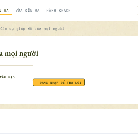
N GA
VỪA ĐẾN GA
HÀNH KHÁCH
Cần sự giúp đỡ của mọi người
a mọi người
tản mạn
ĐĂNG NHẬP ĐỂ TRẢ LỜI