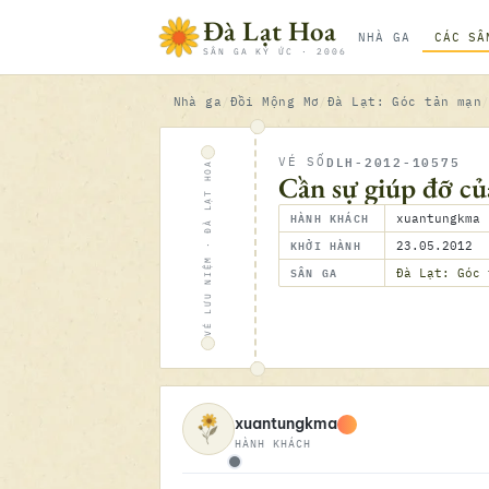
Bỏ qua nội dung
Đà Lạt Hoa
NHÀ GA
CÁC SÂ
SÂN GA KÝ ỨC · 2006
Nhà ga
Đồi Mộng Mơ
Đà Lạt: Góc tản mạn
DLH-2012-10575
VÉ SỐ
VÉ LƯU NIỆM · ĐÀ LẠT HOA
Cần sự giúp đỡ củ
HÀNH KHÁCH
xuantungkma
KHỞI HÀNH
23.05.2012
SÂN GA
Đà Lạt: Góc 
xuantungkma
HÀNH KHÁCH
Ngoại tuyến