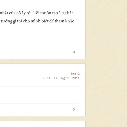
nhật của cô ấy rối. Tôi muốn tạo 1 sự bất
 tưởng gì thì cho mình biết để tham khảo
0
Toa 2
7:01, 24 thg 5, 2012
0