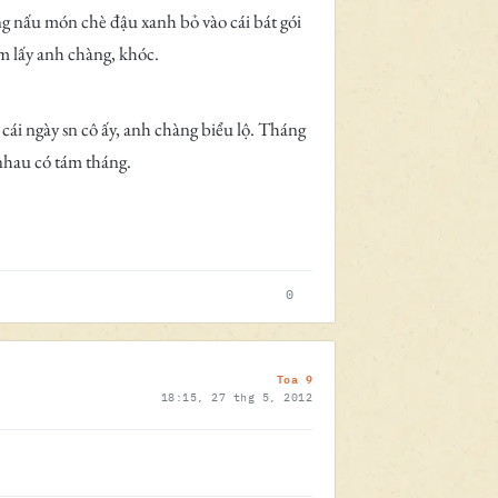
ng nấu món chè đậu xanh bỏ vào cái bát gói
m lấy anh chàng, khóc.
cái ngày sn cô ấy, anh chàng biểu lộ. Tháng
nhau có tám tháng.
0
Toa 9
18:15, 27 thg 5, 2012