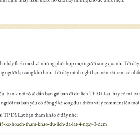
nh nhảy flash mod và những phối hợp mọi người xung quanh. Tới đây 
ng người lại càng khó hơn. Tới đây mình nghĩ bạn nên xét xem có n
bạn k nói rõ sẽ dẫn bạn gái bạn đi du lịch TP Đà Lạt, hay có mà bạn 
người mà bạn yêu có đồng ý k? song đưa thêm vài ý comment lên mọi
tại TP Đà Lạt bạn tham khảo ở đây nhé:
45-ke-hoach-tham-khao-du-lich-da-lat-4-ngay-3-dem