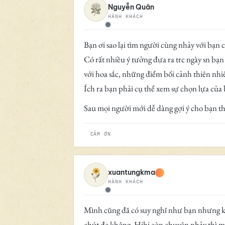
Nguyễn Quân
HÀNH KHÁCH
Ngoại tuyến
Bạn ơi sao lại tìm người cùng nhảy với bạn 
Có rất nhiều ý tưởng đưa ra trc ngày sn bạ
với hoa sắc, những điểm bối cảnh thiên nhi
Ích ra bạn phải cụ thể xem sự chọn lựa của
Sau mọi người mới dễ dàng gợi ý cho bạn t
CẢM ƠN
xuantungkma
HÀNH KHÁCH
Ngoại tuyến
Mình cũng đã có suy nghĩ như bạn nhưng k
chút đc không. Hihi còn chuyện nhảy thì m