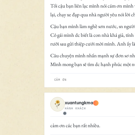
Tối cậu bạn liên lạc mình nói cám ơn mình 
lại, chạy xe đạp qua nhà người yêu nói lời
Cậu bạn mình làm nghề sơn nước, sn người 
Cô gái mình dc biết là con nhà khá giả, tín
rưỡi sau gửi thiệp cưới mời mình. Anh ấy 
Câu chuyện mình nhấn mạnh sự đơn sơ nhỏ 
Mình mong bạn sẽ tìm dc hạnh phúc một nửa
CẢM ƠN
xuantungkma
HÀNH KHÁCH
Ngoại tuyến
cảm ơn các bạn rất nhiều.