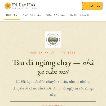
Bỏ qua nội dung
Đà Lạt Hoa
TRÌNH VÉ
SÂN GA KÝ ỨC · 2006
NHÀ GA
CÁC SÂN GA
VỪA ĐẾN GA
HÀNH KHÁCH
SÂN GA KÝ ỨC · TỪ 2006
Tàu đã ngừng chạy —
nhà
ga vẫn mở
Ga Đà Lạt thôi đón chuyến từ lâu, nhưng những
chuyến về ký ức vẫn khởi hành mỗi ngày từ các sân ga
này.
VÉ KHÔNG HẾT HẠN