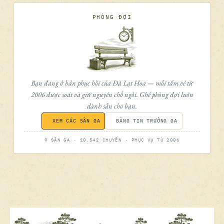
PHÒNG ĐỢI
Bạn đang ở bản phục hồi của Đà Lạt Hoa — mỗi tấm vé từ
2006 được soát và giữ nguyên chỗ ngồi. Ghế phòng đợi luôn
dành sẵn cho bạn.
XEM CÁC SÂN GA
BẢNG TIN TRƯỞNG GA
9 SÂN GA · 10.542 CHUYẾN · PHỤC VỤ TỪ 2006