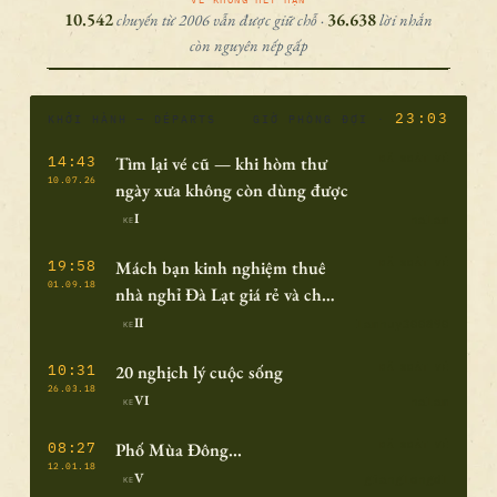
10.542
36.638
chuyến từ 2006 vẫn được giữ chỗ ·
lời nhắn
còn nguyên nếp gấp
2
3
:
0
3
KHỞI HÀNH — DÉPARTS
GIỜ PHÒNG ĐỢI ·
14:43
Tìm lại vé cũ — khi hòm thư
ĐÃ SOÁT VÉ
10.07.26
ngày xưa không còn dùng được
I
halam
KE
19:58
Mách bạn kinh nghiệm thuê
ĐÃ SOÁT VÉ
01.09.18
nhà nghỉ Đà Lạt giá rẻ và chất
lượng
II
lamhuy300890
KE
10:31
20 nghịch lý cuộc sống
ĐÃ SOÁT VÉ
26.03.18
VI
halam
KE
08:27
Phố Mùa Đông...
ĐÃ SOÁT VÉ
12.01.18
V
gianglongdl
KE