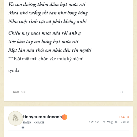
Và con đường thấm đẫm hạt mưa rơi
Mưa nhỏ xuống rồi tan như bong bóng
Như cuộc tình vội vã phải không anh?
Chiều nay mưa mưa nữa rồi anh ạ
Xòe bàn tay em hứng hạt mưa rơi
Một lần nữa thôi em nhắc đến tên người
***Rồi mãi mãi chôn vào mưa kỷ niệm!
tymlx
0
CẢM ƠN
Toa 3
tinhyeumaulaxanh
12:12, 9 thg 8, 2010
HÀNH KHÁCH
Ngoại tuyến