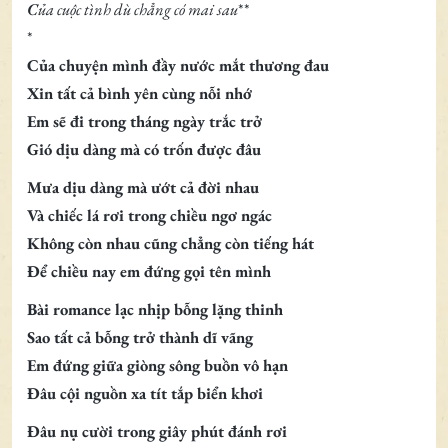
C
ủa cuộc tình dù chẳng có mai sau
**
*
Của chuyện mình đầy nước mắt thương đau
Xin tất cả bình yên cùng nỗi nhớ
Em sẽ đi trong tháng ngày trắc trở
Gió dịu dàng mà có trốn được đâu
Mưa dịu dàng mà ướt cả đời nhau
Và chiếc lá rơi trong chiều ngơ ngác
Không còn nhau cũng chẳng còn tiếng hát
Để chiều nay em đứng gọi tên mình
Bài romance lạc nhịp bỗng lặng thinh
Sao tất cả bỗng trở thành dĩ vãng
Em đứng giữa giòng sông buồn vô hạn
Đâu cội nguồn xa tít tắp biển khơi
Đâu nụ cười trong giây phút đánh rơi