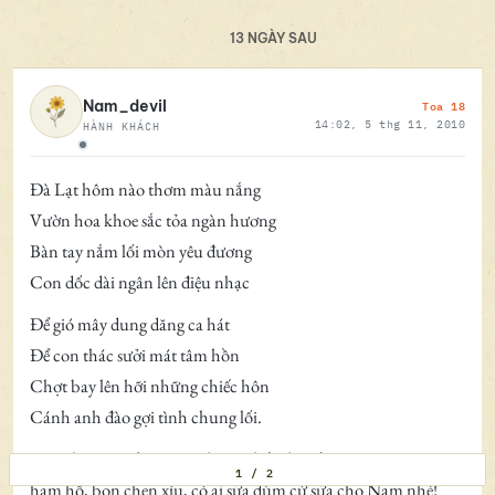
13 NGÀY SAU
Toa 18
Nam_devil
14:02, 5 thg 11, 2010
HÀNH KHÁCH
Ngoại tuyến
Đà Lạt hôm nào thơm màu nắng
Vườn hoa khoe sắc tỏa ngàn hương
Bàn tay nắm lối mòn yêu đương
Con dốc dài ngân lên điệu nhạc
Để gió mây dung dăng ca hát
Để con thác sưởi mát tâm hồn
Chợt bay lên hỡi những chiếc hôn
Cánh anh đào gợi tình chung lối.
Dân chuyên viết truyện nhưng thấy thơ nồng nàn quá nên
1 / 2
ham hố, bon chen xíu, có ai sửa dùm cứ sửa cho Nam nhé!