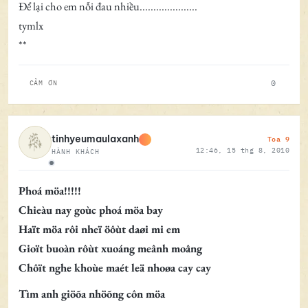
Để lại cho em nỗi đau nhiều.....................
tymlx
**
0
CẢM ƠN
Toa 9
tinhyeumaulaxanh
12:46, 15 thg 8, 2010
HÀNH KHÁCH
Ngoại tuyến
Phoá möa!!!!!
Chieàu nay goùc phoá möa bay
Haït möa rôi nheï öôùt daøi mi em
Gioït buoàn rôùt xuoáng meânh moâng
Chôït nghe khoùe maét leä nhoøa cay cay
Tìm anh giöõa nhöõng côn möa