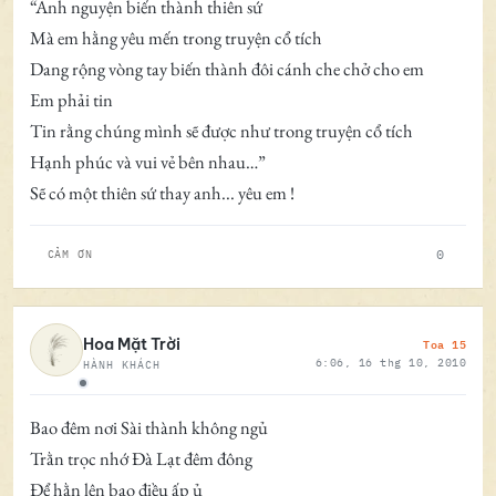
“Anh nguyện biến thành thiên sứ
Mà em hằng yêu mến trong truyện cổ tích
Dang rộng vòng tay biến thành đôi cánh che chở cho em
Em phải tin
Tin rằng chúng mình sẽ được như trong truyện cổ tích
Hạnh phúc và vui vẻ bên nhau…”
Sẽ có một thiên sứ thay anh... yêu em !
0
CẢM ƠN
Toa 15
Hoa Mặt Trời
6:06, 16 thg 10, 2010
HÀNH KHÁCH
Ngoại tuyến
Bao đêm nơi Sài thành không ngủ
Trằn trọc nhớ Đà Lạt đêm đông
Để hằn lên bao điều ấp ủ