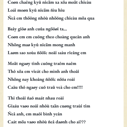
Coøn chaêng kyû nieäm xa xöa moät chieàu
Loái moøn kyû nieäm ñìu hiu
Ñeå em thöông nhôù nhöõng chieàu möa qua
Baây giôø anh cuûa ngöôøi ta…
Coøn em em cuõng theo choàng queân anh
Nhöng maø kyû nieäm mong manh
Laøm sao xoùa ñöôïc noãi saàu rieâng em
Moät ngaøy tình cuõng traêm naêm
Thô xöa em vieát cho mình anh thoâi
Nhöng nay khoâng ñöôïc nöõa roài
Caâu thô ngaøy cuõ traû veà cho em!!!!
Thi thoâi ñaõ maát nhau roài
Giaáu vaøo noãi nhôù taän cuøng traùi tim
Ñeå anh, em maõi bình yeân
Caát möa vaøo nhôù ñeå daønh cho ai???