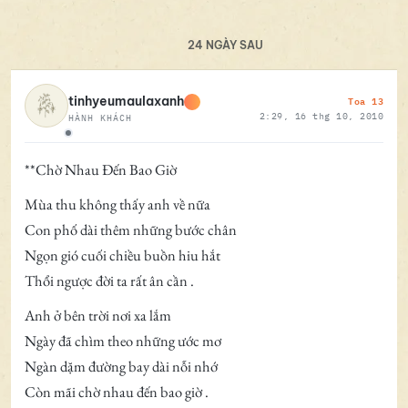
24 NGÀY SAU
Toa 13
tinhyeumaulaxanh
2:29, 16 thg 10, 2010
HÀNH KHÁCH
Ngoại tuyến
**Chờ Nhau Đến Bao Giờ
Mùa thu không thấy anh về nữa
Con phố dài thêm những bước chân
Ngọn gió cuối chiều buồn hiu hắt
Thổi ngược đời ta rất ân cần .
Anh ở bên trời nơi xa lắm
Ngày đã chìm theo những ước mơ
Ngàn dặm đường bay dài nỗi nhớ
Còn mãi chờ nhau đến bao giờ .