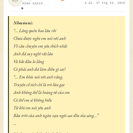
2:24, 17 thg 10, 2010
HÀNH KHÁCH
Ngoại tuyến
Nhoc4uni:
“… Lãng quên bao lâu rồi
Chưa được nghe em nói với anh
Về câu chuyện em yêu thích nhất
Anh đã suy nghĩ rất lâu
Và bắt đầu lo lắng
Có phải anh đã làm điều gì sai?
“… Em khóc nói với anh rằng,
Truyện cổ tích chỉ là trò lừa gạt
Anh không thể là hoàng tử của em
Có thể em sẽ không hiểu
Từ khi em nói yêu anh
Bầu trời của anh ngàn vạn ngôi sao đều tỏa sáng…”
…