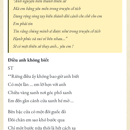
“Anh nguyện biến thành thiên sứ
Mà em hằng yêu mến trong truyện cổ tích
Dang rộng vòng tay biến thành đôi cánh che chở cho em
Em phải tin
Tin rằng chúng mình sẽ được như trong truyện cổ tích
Hạnh phúc và vui vẻ bên nhau…”
Sẽ có một thiên sứ thay anh... yêu em !
Điều anh không biết
ST
**Riêng điều ấy không bao giờ anh biết
Có một lần ... em lỡ hẹn với anh
Chiều vàng xanh nơi góc phố xanh
Em đến gần cánh cửa xanh hé mở ...
Bên bậc cửa có một đôi guốc đỏ
Đôi chân em sao khó bước qua
Chỉ một bước nữa thôi là hết cách xa