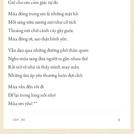
Gió cho em cảm giác tự do
Mùa đông trong em là những mặt hồ
Mỗi sáng sớm sương mờ như cổ tích
Thoảng nét chữ cành cây gầy guộc
Mùa đông ơi, sao thật bình yên.
Vẫn dạo qua những đường phố thân quen
Nghe mùa sang đưa người ta gần nhau thế
Rồi trở về nhà và thấy mình may mắn
Những ấm áp yêu thương luôn đợi chờ.
Mùa vẫn đến rồi đi
Để lại trong lòng nỗi nhớ
Mùa em yêu! **
0
CẢM ƠN