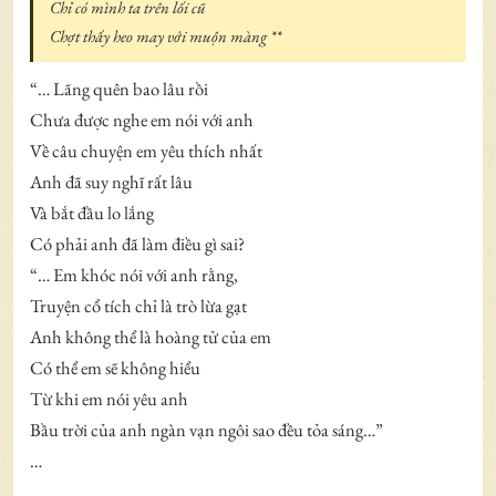
Chỉ có mình ta trên lối cũ
Chợt thấy heo may với muộn màng **
“… Lãng quên bao lâu rồi
Chưa được nghe em nói với anh
Về câu chuyện em yêu thích nhất
Anh đã suy nghĩ rất lâu
Và bắt đầu lo lắng
Có phải anh đã làm điều gì sai?
“… Em khóc nói với anh rằng,
Truyện cổ tích chỉ là trò lừa gạt
Anh không thể là hoàng tử của em
Có thể em sẽ không hiểu
Từ khi em nói yêu anh
Bầu trời của anh ngàn vạn ngôi sao đều tỏa sáng…”
…