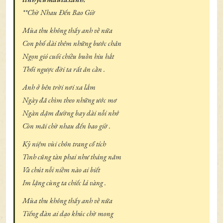
**Chờ Nhau Đến Bao Giờ
Mùa thu không thấy anh về nữa
Con phố dài thêm những bước chân
Ngọn gió cuối chiều buồn hiu hắt
Thổi ngược đời ta rất ân cần .
Anh ở bên trời nơi xa lắm
Ngày đã chìm theo những ước mơ
Ngàn dặm đường bay dài nỗi nhớ
Còn mãi chờ nhau đến bao giờ .
Kỷ niệm vùi chôn trang cổ tích
Tình cũng tàn phai như tháng năm
Và chút nỗi niềm nào ai biết
Im lặng cùng ta chiếc lá vàng .
Mùa thu không thấy anh về nữa
Tiếng đàn ai dạo khúc chờ mong