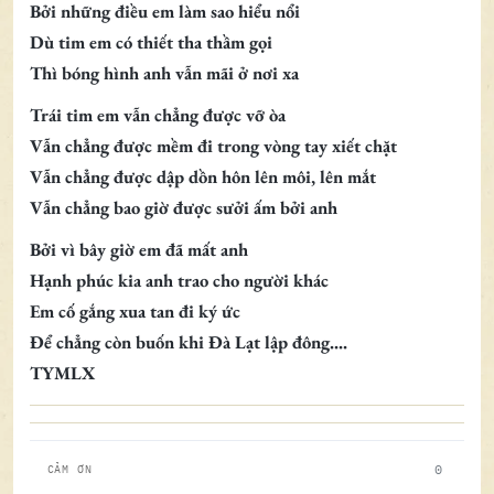
Bởi những điều em làm sao hiểu nổi
Dù tim em có thiết tha thầm gọi
Thì bóng hình anh vẫn mãi ở nơi xa
Trái tim em vẫn chẳng được vỡ òa
Vẫn chẳng được mềm đi trong vòng tay xiết chặt
Vẫn chẳng được dập dồn hôn lên môi, lên mắt
Vẫn chẳng bao giờ được sưởi ấm bởi anh
Bởi vì bây giờ em đã mất anh
Hạnh phúc kia anh trao cho người khác
Em cố gắng xua tan đi ký ức
Để chẳng còn buốn khi Đà Lạt lập đông....
TYMLX
0
CẢM ƠN