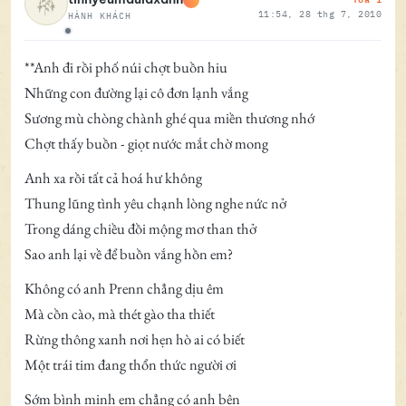
11:54, 28 thg 7, 2010
HÀNH KHÁCH
Ngoại tuyến
**Anh đi rồi phố núi chợt buồn hiu
Những con đường lại cô đơn lạnh vắng
Sương mù chòng chành ghé qua miền thương nhớ
Chợt thấy buồn - giọt nước mắt chờ mong
Anh xa rồi tất cả hoá hư không
Thung lũng tình yêu chạnh lòng nghe nức nở
Trong dáng chiều đồi mộng mơ than thở
Sao anh lại về để buồn vắng hồn em?
Không có anh Prenn chẳng dịu êm
Mà cồn cào, mà thét gào tha thiết
Rừng thông xanh nơi hẹn hò ai có biết
Một trái tim đang thổn thức người ơi
Sớm bình minh em chẳng có anh bên