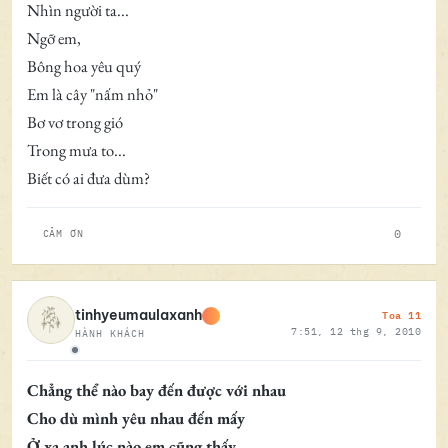
Nhìn người ta...
Ngỡ em,
Bông hoa yêu quý
Em là cây "nấm nhỏ"
Bơ vơ trong gió
Trong mưa to...
Biết có ai đưa dùm?
0
CẢM ƠN
Toa 11
tinhyeumaulaxanh
7:51, 12 thg 9, 2010
HÀNH KHÁCH
Ngoại tuyến
Chẳng thể nào bay đến được với nhau
Cho dù mình yêu nhau đến mấy
Ở xa anh lúc nào em cũng thấy