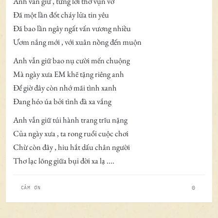
Anh vẫn giữ , từng lời thơ vụn vỡ
Đã một lần đốt cháy lửa tin yêu
Đã bao lần ngây ngất vấn vương nhiều
Ươm nắng mới , với xuân nồng đến muộn
Anh vẫn giữ bao nụ cười mến chuộng
Mà ngày xưa EM khẽ tặng riêng anh
Để giờ đây còn nhớ mãi tình xanh
Đang héo úa bởi tình đà xa vắng
Anh vẫn giữ túi hành trang trĩu nặng
Của ngày xưa , ta rong ruổi cuộc chơi
Chừ còn đây , hiu hắt dấu chân người
Thơ lạc lõng giữa bụi đời xa lạ ....
0
CẢM ƠN