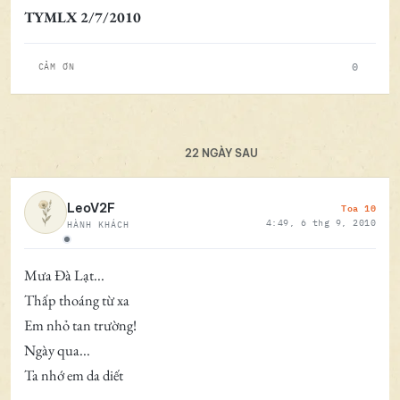
TYMLX 2/7/2010
0
CẢM ƠN
22 NGÀY SAU
Toa 10
LeoV2F
4:49, 6 thg 9, 2010
HÀNH KHÁCH
Ngoại tuyến
Mưa Đà Lạt...
Thấp thoáng từ xa
Em nhỏ tan trường!
Ngày qua...
Ta nhớ em da diết