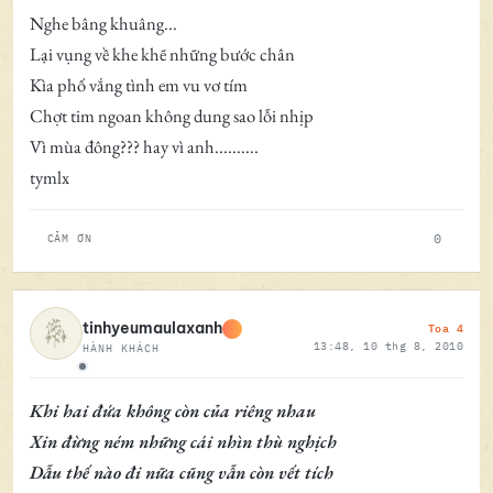
Nghe bâng khuâng...
Lại vụng về khe khẽ những bước chân
Kìa phố vắng tình em vu vơ tím
Chợt tim ngoan không dung sao lỗi nhịp
Vì mùa đông??? hay vì anh..........
tymlx
0
CẢM ƠN
Toa 4
tinhyeumaulaxanh
13:48, 10 thg 8, 2010
HÀNH KHÁCH
Ngoại tuyến
Khi hai đứa không còn của riêng nhau
Xin đừng ném những cái nhìn thù nghịch
Dẫu thế nào đi nữa cũng vẫn còn vết tích