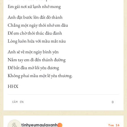
Em gái nơi xứ lạnh nhớ mong
Anh đặt bước lên đất đô thành
Chẳng một ngày thôi nhớ em đâu
Để em chờ thôi thúc đâu đành
Lòng luôn hứa với mầu mắt nâu
Anh sẽ về một ngày bình yên
Nắm tay em đi đến thánh đường
Để bắt đầu mở lối yêu đương
Không phai mầu một lẽ yêu thương.
HHX
0
CẢM ƠN
Toa 16
tinhyeumaulaxanh