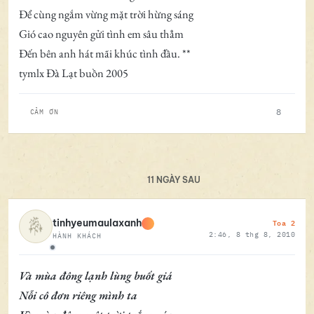
Để cùng ngắm vừng mặt trời hừng sáng
Gió cao nguyên gửi tình em sâu thẳm
Đến bên anh hát mãi khúc tình đầu. **
tymlx Đà Lạt buồn 2005
8
CẢM ƠN
11 NGÀY SAU
Toa 2
tinhyeumaulaxanh
2:46, 8 thg 8, 2010
HÀNH KHÁCH
Ngoại tuyến
Và mùa đông lạnh lùng buốt giá
Nỗi cô đơn riêng mình ta