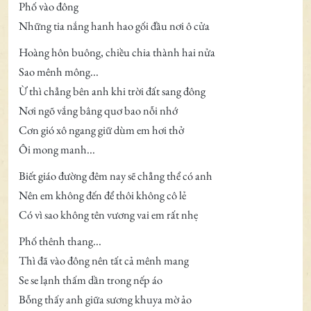
Phố vào đông
Những tia nắng hanh hao gối đầu nơi ô cửa
Hoàng hôn buông, chiều chia thành hai nửa
Sao mênh mông...
Ừ thì chẳng bên anh khi trời đất sang đông
Nơi ngõ vắng bâng quơ bao nỗi nhớ
Cơn gió xô ngang giữ dùm em hơi thở
Ôi mong manh...
Biết giáo đường đêm nay sẽ chẳng thể có anh
Nên em không đến để thôi không cô lẻ
Có vì sao không tên vương vai em rất nhẹ
Phố thênh thang...
Thì đã vào đông nên tất cả mênh mang
Se se lạnh thấm dần trong nếp áo
Bỗng thấy anh giữa sương khuya mờ ảo