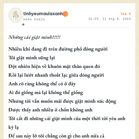
Toa 5
tinhyeumaulaxanh
11:35, 11 thg 8, 2010
HÀNH KHÁCH
Ngoại tuyến
Những cái giật mình!!!!!
Nhiều khi đang đi trên đường phố đông người
Tôi giật mình sững lại
Đột nhiên hiện về khuôn mặt thân quen đó
Rồi lại lướt nhanh thoắt lạc giữa dòng người
Anh rõ ràng không thể có ở đây
Ai đó giống mà lại không thể giống
Nhưng tôi vẫn muốn mãi được giật mình xúc động
Được thấy anh nhiều ở chốn không anh
Tôi cất đi những cái giật mình của một thời tôi yêu anh
kỳ lạ
Để sau này lỡ tôi chẳng còn gì cho anh nửa cả