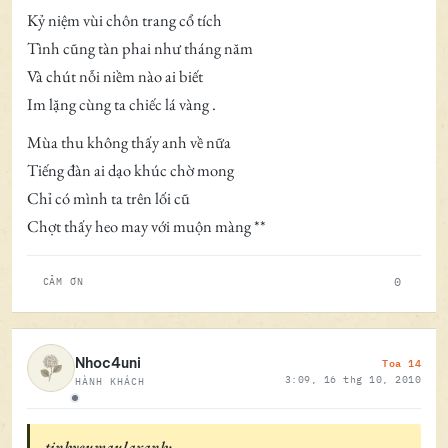
Kỷ niệm vùi chôn trang cổ tích
Tình cũng tàn phai như tháng năm
Và chút nỗi niềm nào ai biết
Im lặng cùng ta chiếc lá vàng .
Mùa thu không thấy anh về nữa
Tiếng đàn ai dạo khúc chờ mong
Chỉ có mình ta trên lối cũ
Chợt thấy heo may với muộn màng **
0
CẢM ƠN
Toa 14
Nhoc4uni
3:09, 16 thg 10, 2010
HÀNH KHÁCH
Ngoại tuyến
tinhyeumaulaxanh: