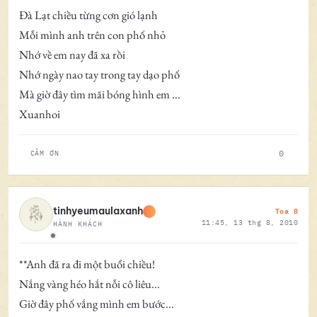
Đà Lạt chiều từng cơn gió lạnh
Mỗi mình anh trên con phố nhỏ
Nhớ về em nay đã xa rồi
Nhớ ngày nao tay trong tay dạo phố
Mà giờ đây tìm mãi bóng hình em ...
Xuanhoi
0
CẢM ƠN
Toa 8
tinhyeumaulaxanh
11:45, 13 thg 8, 2010
HÀNH KHÁCH
Ngoại tuyến
**Anh đã ra đi một buổi chiều!
Nắng vàng héo hắt nỗi cô liêu...
Giờ đây phố vắng mình em bước...