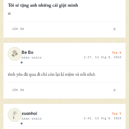
Tôi sẽ tặng anh những cái giật mình
st
0
CẢM ƠN
Toa 6
Be Bo
2:27, 12 thg 8, 2010
HÀNH KHÁCH
Ngoại tuyến
tình yêu đã qua đi chỉ còn lại kỉ niệm và nỗi nhớ.
0
CẢM ƠN
Toa 7
xuanhoi
6:41, 12 thg 8, 2010
HÀNH KHÁCH
Ngoại tuyến