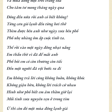
Và mùa đông một trời trắng xóa
Cho tâm tư mong tháng ngày qua
Đông đến nữa rồi anh có biết không?
Từng cơn gió lạnh đến từng hơi thở
Thèm được bên anh như ngày xưa bên phố
Phố nhẹ nhàng ôm ấp cuộc tình ta.
Thế rồi vào một ngày đông nhạt nắng
Em thẩn thờ vì đã để mất anh
Phố hỏi em có còn thương còn tiếc
Đến một người đã vội bước ra đi
Em không trả lời cũng không buồn, không khóc
Không giận hờn, không lời trách cứ nhau
Hình như phố biết em âm thầm giữ lại
Mối tình xưa nguyên vẹn ở trong tim
Ừ thì còn đó một mùa đông lạnh giá