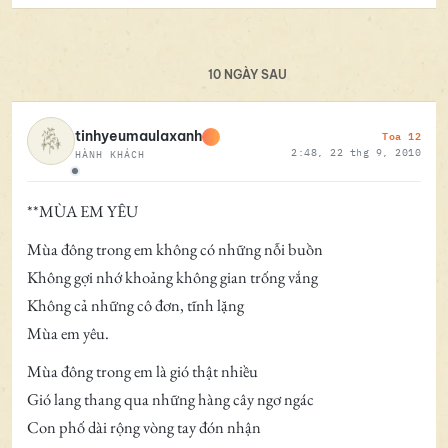
10 NGÀY SAU
Toa 12
tinhyeumaulaxanh
2:48, 22 thg 9, 2010
HÀNH KHÁCH
Ngoại tuyến
**MÙA EM YÊU
Mùa đông trong em không có những nỗi buồn
Không gợi nhớ khoảng không gian trống vắng
Không cả những cô đơn, tĩnh lặng
Mùa em yêu.
Mùa đông trong em là gió thật nhiều
Gió lang thang qua những hàng cây ngơ ngác
Con phố dài rộng vòng tay đón nhận