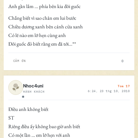
Anh gần lắm ... phía bên kia đôi guốc
Chẵng biết vì sao chân em lui bước
Chiều dương xanh bên cánh cửa xanh
Có lẽ nào em lỡ hẹn cùng anh
Đôi guốc đỏ biết rằng em đã tới...**
0
CẢM ƠN
Toa 17
Nhoc4uni
6:24, 23 thg 10, 2010
HÀNH KHÁCH
Ngoại tuyến
Điều anh không biết
ST
Riêng điều ấy không bao giờ anh biết
Có một lần ... em lỡ hẹn với anh