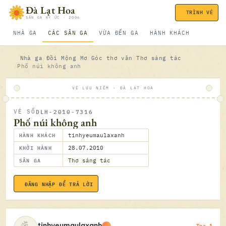
Bỏ qua nội dung
Đà Lạt Hoa
TRÌNH VÉ
SÂN GA KÝ ỨC · 2006
NHÀ GA
CÁC SÂN GA
VỪA ĐẾN GA
HÀNH KHÁCH
Nhà ga
Đồi Mộng Mơ
Góc thơ văn
Thơ sáng tác
Phố núi không anh
VÉ LƯU NIỆM · ĐÀ LẠT HOA
DLH-2010-7316
VÉ SỐ
ĐÃ SOÁ
Phố núi không anh
HÀNH KHÁCH
tinhyeumaulaxanh
KHỞI HÀNH
28.07.2010
SÂN GA
Thơ sáng tác
ĐĂNG NHẬP ĐỂ TRẢ LỜI
28.07.2
Toa 1
tinhyeumaulaxanh