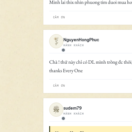
Minh lai thix nhin phuong tim duoi mua h
CẢM ƠN
NguyenHongPhuc
HÀNH KHÁCH
Ngoại tuyến
Chà ! thứ này chỉ có DL mình trồng đc thôi
thanks Every One
CẢM ƠN
sudem79
HÀNH KHÁCH
Ngoại tuyến