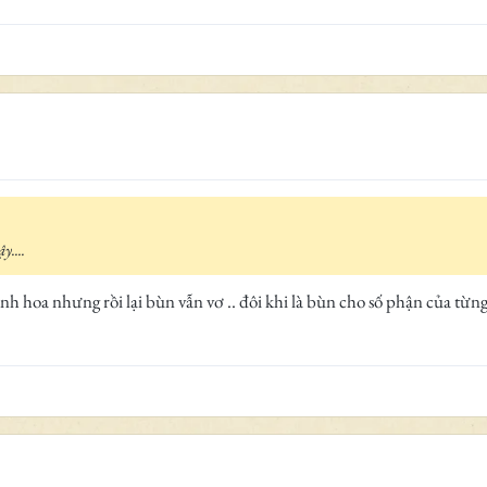
....
hoa nhưng rồi lại bùn vẫn vơ .. đôi khi là bùn cho số phận của từng b