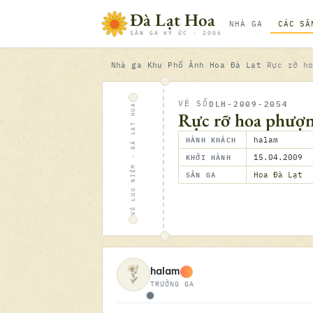
Bỏ qua nội dung
Đà Lạt Hoa
NHÀ GA
CÁC SÂ
SÂN GA KÝ ỨC · 2006
Nhà ga
Khu Phố Ảnh
Hoa Đà Lạt
Rực rỡ h
DLH-2009-2054
VÉ SỐ
VÉ LƯU NIỆM · ĐÀ LẠT HOA
Rực rỡ hoa phượn
HÀNH KHÁCH
halam
KHỞI HÀNH
15.04.2009
SÂN GA
Hoa Đà Lạt
halam
TRƯỞNG GA
Ngoại tuyến