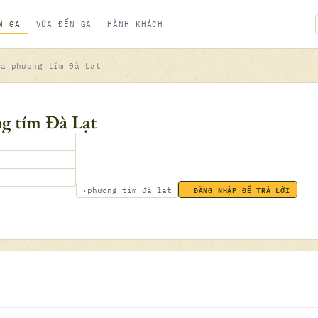
N GA
VỪA ĐẾN GA
HÀNH KHÁCH
oa phượng tím Đà Lạt
g tím Đà Lạt
ĐĂNG NHẬP ĐỂ TRẢ LỜI
phượng tím đà lạt