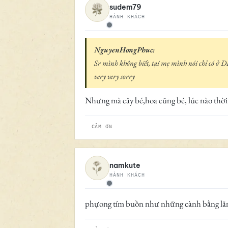
sudem79
HÀNH KHÁCH
Ngoại tuyến
NguyenHongPhuc:
Sr mình không biết, tại mẹ mình nói chỉ có ở D
very very sorry
Nhưng mà cây bé,hoa cũng bé, lúc nào thời t
CẢM ƠN
namkute
HÀNH KHÁCH
Ngoại tuyến
phựong tím buồn như những cành bằng lăng