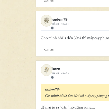
CẢM ƠN
sudem79
HÀNH KHÁCH
Ngoại tuyến
Cho mình hỏi là đến 30/4 thì mấy cây phượ
CẢM ƠN
kaze
HÀNH KHÁCH
Ngoại tuyến
sudem79:
Cho mình hỏi là đến 30/4 thì mấy cây phượng t
để mai tớ ra "dặn" nó đừng rụng....