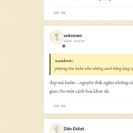
CẢM ƠN
unknown
HÀNH KHÁCH
Ngoại tuyến
namkute:
phựong tím buồn như những cành bằng lăng vậy
đẹp mà buồn ...nguyên thik ngắm những cành 
gian cho một cánh hoa khoe sắc
CẢM ƠN
Dân Đàlạt