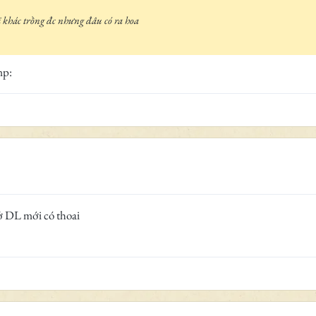
i khác trồng đc nhưng đâu có ra hoa
mp:
 ở DL mới có thoai