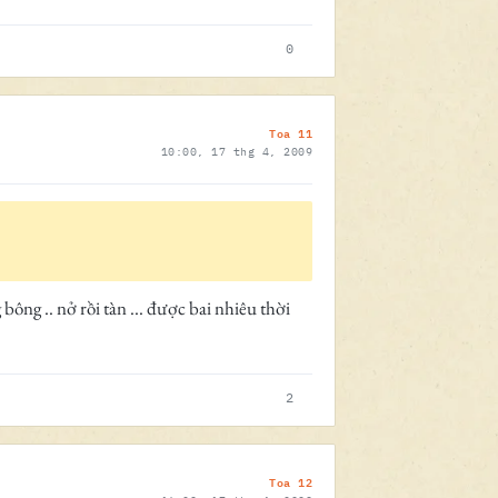
0
Toa 11
10:00, 17 thg 4, 2009
ông .. nở rồi tàn ... được bai nhiêu thời
2
Toa 12