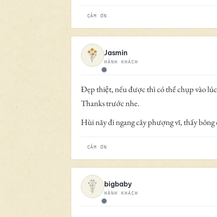
CẢM ƠN
Jasmin
HÀNH KHÁCH
Ngoại tuyến
Đẹp thiệt, nếu được thì có thể chụp vào l
Thanks trước nhe.
Hùi nãy đi ngang cây phượng vĩ, thấy bông cu
CẢM ƠN
bigbaby
HÀNH KHÁCH
Ngoại tuyến