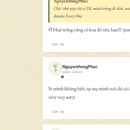
NguyenHongPhuc:
Chà ! thứ này chỉ có DL mình trồng đc thôi, nơ
thanks Every One
Ở Huế trồng cũng có hoa đó nhe bạn!!! :ju
CẢM ƠN
NguyenHongPhuc
HÀNH KHÁCH
Ngoại tuyến
Sr mình không biết, tại mẹ mình nói chỉ có
very very sorry
CẢM ƠN